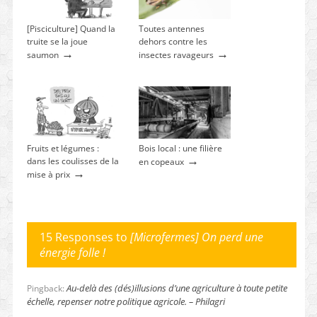
[Pisciculture] Quand la
Toutes antennes
truite se la joue
dehors contre les
→
→
saumon
insectes ravageurs
Fruits et légumes :
Bois local : une filière
→
dans les coulisses de la
en copeaux
→
mise à prix
15 Responses to
[Microfermes] On perd une
énergie folle !
Au-delà des (dés)illusions d’une agriculture à toute petite
Pingback:
échelle, repenser notre politique agricole. – Philagri