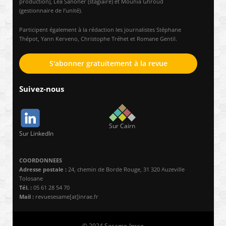
production), Léa Sanoner (stagiaire) et Mounia Ghroud
(gestionnaire de l’unité).
Participent également à la rédaction les journalistes Stéphane
Thépot, Yann Kerveno, Christophe Tréhet et Romane Gentil.
S'abonner gratuitement à la revue
Suivez-nous
Sur Cairn
Sur LinkedIn
COORDONNEES
Adresse postale :
24, chemin de Borde Rouge, 31 320 Auzeville
Tolosane
Tél. :
05 61 28 54 70
Mail :
revuesesame[at]inrae.fr
© 2024 Sesame-Inrae