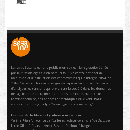
La revue Sesame est une publication semestrielle gratuite éditée
par la Mission Agrobiosciences-INRAE : un centre national de
médiation et d’instruction des controverses qui a intégré INRAE en
2016. Cette structure est chargée de repérer les signaux faibles et
d’analyser les tensions qui traversent la société dans les domaines
de l’agriculture, de l’alimentation, des territoires ruraux, de
l’environnement, des sciences et techniques du vivant. Pour
accéder à son blog : https://www.agrobiosciences.org/
L’équipe de la Mission Agrobiosciences-Inrae :
Valérie Péan (directrice de l’Unité et rédactrice en chef de
Sesame
),
Lucie Gillot (débats et web), Bastien Dailloux (chargé de