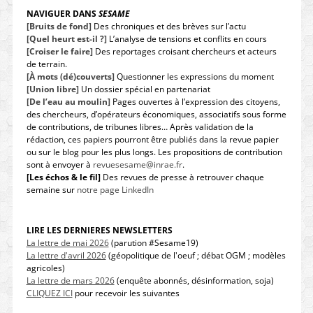
NAVIGUER DANS
SESAME
[Bruits de fond]
Des chroniques et des brèves sur l’actu
[Quel heurt est-il ?]
L’analyse de tensions et conflits en cours
[Croiser le faire]
Des reportages croisant chercheurs et acteurs
de terrain.
[À mots (dé)couverts]
Questionner les expressions du moment
[Union libre]
Un dossier spécial en partenariat
[De l’eau au moulin]
Pages ouvertes à l’expression des citoyens,
des chercheurs, d’opérateurs économiques, associatifs sous forme
de contributions, de tribunes libres… Après validation de la
rédaction, ces papiers pourront être publiés dans la revue papier
ou sur le blog pour les plus longs. Les propositions de contribution
sont à envoyer à
revuesesame@inrae.fr
.
[Les échos & le fil]
Des revues de presse à retrouver chaque
semaine sur
notre page LinkedIn
LIRE LES DERNIERES NEWSLETTERS
La lettre de mai 2026
(parution #Sesame19)
La lettre d'avril 2026
(géopolitique de l'oeuf ; débat OGM ; modèles
agricoles)
La lettre de mars 2026
(enquête abonnés, désinformation, soja)
CLIQUEZ ICI
pour recevoir les suivantes