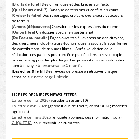
[Bruits de fond]
Des chroniques et des brèves sur l’actu
[Quel heurt est-il ?]
L’analyse de tensions et conflits en cours
[Croiser le faire]
Des reportages croisant chercheurs et acteurs
de terrain.
[À mots (dé)couverts]
Questionner les expressions du moment
[Union libre]
Un dossier spécial en partenariat
[De l’eau au moulin]
Pages ouvertes à l’expression des citoyens,
des chercheurs, d’opérateurs économiques, associatifs sous forme
de contributions, de tribunes libres… Après validation de la
rédaction, ces papiers pourront être publiés dans la revue papier
ou sur le blog pour les plus longs. Les propositions de contribution
sont à envoyer à
revuesesame@inrae.fr
.
[Les échos & le fil]
Des revues de presse à retrouver chaque
semaine sur
notre page LinkedIn
LIRE LES DERNIERES NEWSLETTERS
La lettre de mai 2026
(parution #Sesame19)
La lettre d'avril 2026
(géopolitique de l'oeuf ; débat OGM ; modèles
agricoles)
La lettre de mars 2026
(enquête abonnés, désinformation, soja)
CLIQUEZ ICI
pour recevoir les suivantes