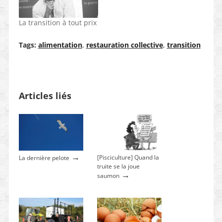
La transition à tout prix
Tags:
alimentation
,
restauration collective
,
transition
Articles liés
→
[Pisciculture] Quand la
La dernière pelote
truite se la joue
→
saumon