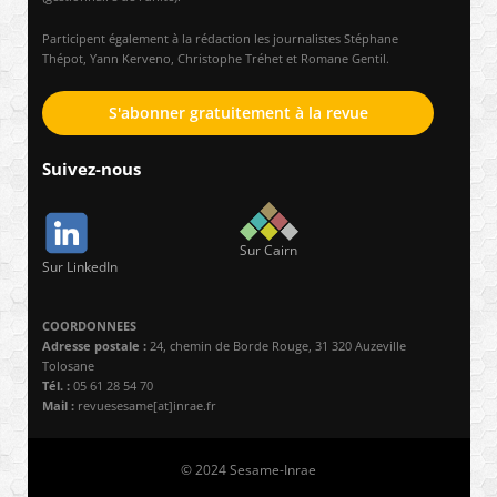
Participent également à la rédaction les journalistes Stéphane
Thépot, Yann Kerveno, Christophe Tréhet et Romane Gentil.
S'abonner gratuitement à la revue
Suivez-nous
Sur Cairn
Sur LinkedIn
COORDONNEES
Adresse postale :
24, chemin de Borde Rouge, 31 320 Auzeville
Tolosane
Tél. :
05 61 28 54 70
Mail :
revuesesame[at]inrae.fr
© 2024 Sesame-Inrae