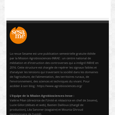
La revue Sesame est une publication semestrielle gratuite éditée
par la Mission Agrobiosciences-INRAE : un centre national de
médiation et d’instruction des controverses qui a intégré INRAE en
2016. Cette structure est chargée de repérer les signaux faibles et
d’analyser les tensions qui traversent la société dans les domaines
de l’agriculture, de l’alimentation, des territoires ruraux, de
l’environnement, des sciences et techniques du vivant. Pour
accéder à son blog : https://www.agrobiosciences.org/
L’équipe de la Mission Agrobiosciences-Inrae :
Valérie Péan (directrice de l’Unité et rédactrice en chef de
Sesame
),
Lucie Gillot (débats et web), Bastien Dailloux (chargé de
production), Léa Sanoner (stagiaire) et Mounia Ghroud
(gestionnaire de l’unité).