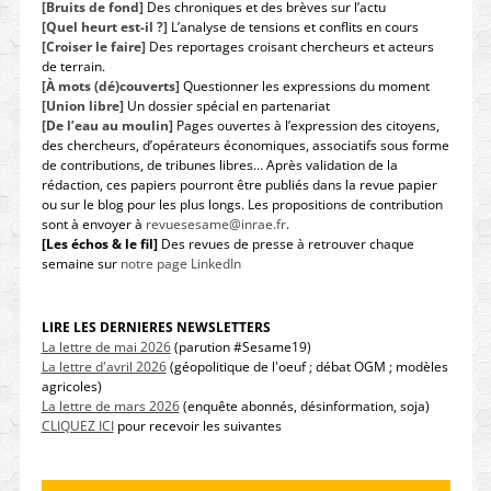
[Bruits de fond]
Des chroniques et des brèves sur l’actu
[Quel heurt est-il ?]
L’analyse de tensions et conflits en cours
[Croiser le faire]
Des reportages croisant chercheurs et acteurs
de terrain.
[À mots (dé)couverts]
Questionner les expressions du moment
[Union libre]
Un dossier spécial en partenariat
[De l’eau au moulin]
Pages ouvertes à l’expression des citoyens,
des chercheurs, d’opérateurs économiques, associatifs sous forme
de contributions, de tribunes libres… Après validation de la
rédaction, ces papiers pourront être publiés dans la revue papier
ou sur le blog pour les plus longs. Les propositions de contribution
sont à envoyer à
revuesesame@inrae.fr
.
[Les échos & le fil]
Des revues de presse à retrouver chaque
semaine sur
notre page LinkedIn
LIRE LES DERNIERES NEWSLETTERS
La lettre de mai 2026
(parution #Sesame19)
La lettre d'avril 2026
(géopolitique de l'oeuf ; débat OGM ; modèles
agricoles)
La lettre de mars 2026
(enquête abonnés, désinformation, soja)
CLIQUEZ ICI
pour recevoir les suivantes