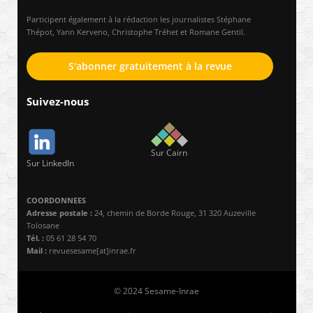
Participent également à la rédaction les journalistes Stéphane
Thépot, Yann Kerveno, Christophe Tréhet et Romane Gentil.
S'abonner gratuitement à la revue
Suivez-nous
Sur Cairn
Sur LinkedIn
COORDONNEES
Adresse postale :
24, chemin de Borde Rouge, 31 320 Auzeville
Tolosane
Tél. :
05 61 28 54 70
Mail :
revuesesame[at]inrae.fr
© 2024 Sesame-Inrae