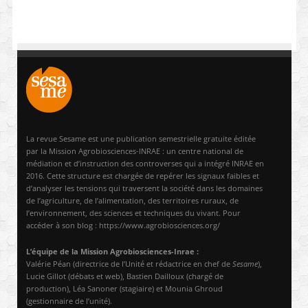
La revue Sesame est une publication semestrielle gratuite éditée
par la Mission Agrobiosciences-INRAE : un centre national de
médiation et d’instruction des controverses qui a intégré INRAE en
2016. Cette structure est chargée de repérer les signaux faibles et
d’analyser les tensions qui traversent la société dans les domaines
de l’agriculture, de l’alimentation, des territoires ruraux, de
l’environnement, des sciences et techniques du vivant. Pour
accéder à son blog : https://www.agrobiosciences.org/
L’équipe de la Mission Agrobiosciences-Inrae :
Valérie Péan (directrice de l’Unité et rédactrice en chef de
Sesame
),
Lucie Gillot (débats et web), Bastien Dailloux (chargé de
production), Léa Sanoner (stagiaire) et Mounia Ghroud
(gestionnaire de l’unité).