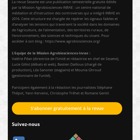
La revue Sesame est une publication semestrielle gratuite éditée
par la Mission Agrobiosciences-INRAE : un centre national de
médiation et d’instruction des controverses qui a intégré INRAE en
2016. Cette structure est chargée de repérer les signaux faibles et
d’analyser les tensions qui traversent la société dans les domaines
de l’agriculture, de l’alimentation, des territoires ruraux, de
l’environnement, des sciences et techniques du vivant. Pour
accéder à son blog : https://www.agrobiosciences.org/
L’équipe de la Mission Agrobiosciences-Inrae :
Valérie Péan (directrice de l’Unité et rédactrice en chef de
Sesame
),
Lucie Gillot (débats et web), Bastien Dailloux (chargé de
production), Léa Sanoner (stagiaire) et Mounia Ghroud
(gestionnaire de l’unité).
Participent également à la rédaction les journalistes Stéphane
Thépot, Yann Kerveno, Christophe Tréhet et Romane Gentil.
S'abonner gratuitement à la revue
Suivez-nous