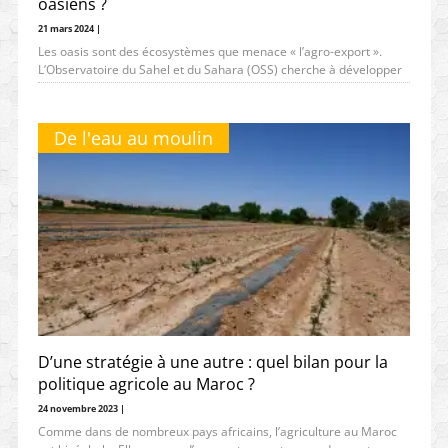
oasiens ?
21 mars 2024 |
Les oasis sont des écosystèmes que menace « l’agro-export ».
L’Observatoire du Sahel et du Sahara (OSS) cherche à développer
des innovations,
De l'eau au moulin
D’une stratégie à une autre : quel bilan pour la
politique agricole au Maroc ?
24 novembre 2023 |
Comme dans de nombreux pays africains, l’agriculture au Maroc