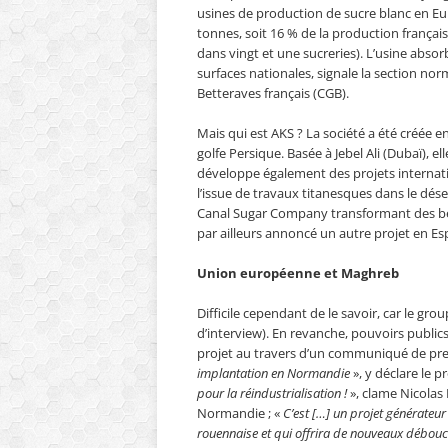
usines de production de sucre blanc en Eu
tonnes, soit 16 % de la production françai
dans vingt et une sucreries). L’usine absor
surfaces nationales, signale la section n
Betteraves français (CGB).
Mais qui est AKS ? La société a été créée e
golfe Persique. Basée à Jebel Ali (Dubaï), el
développe également des projets internatio
l’issue de travaux titanesques dans le dése
Canal Sugar Company transformant des bett
par ailleurs annoncé un autre projet en E
Union européenne et Maghreb
Difficile cependant de le savoir, car le g
d’interview). En revanche, pouvoirs publics 
projet au travers d’un communiqué de pr
implantation en Normandie
», y déclare le 
pour la réindustrialisation !
», clame Nicolas
Normandie ; «
C’est […] un projet générateur
rouennaise et qui offrira de nouveaux débou