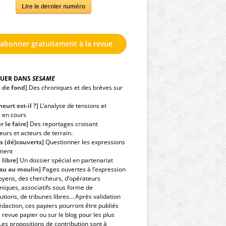
Lire le dernier numéro
'abonner gratuitement à la revue
GUER DANS
SESAME
s de fond]
Des chroniques et des brèves sur
eurt est-il ?]
L’analyse de tensions et
s en cours
r le faire]
Des reportages croisant
urs et acteurs de terrain.
s (dé)couverts]
Questionner les expressions
ment
 libre]
Un dossier spécial en partenariat
eau au moulin]
Pages ouvertes à l’expression
toyens, des chercheurs, d’opérateurs
iques, associatifs sous forme de
utions, de tribunes libres… Après validation
édaction, ces papiers pourront être publiés
 revue papier ou sur le blog pour les plus
Les propositions de contribution sont à