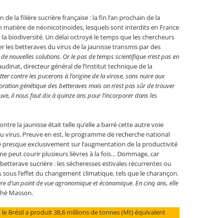
de la filière sucrière française : la fin l’an prochain de la
 matière de néonicotinoïdes, lesquels sont interdits en France
 la biodiversité. Un délai octroyé le temps que les chercheurs
 les betteraves du virus de la jaunisse transmis par des
 de nouvelles solutions. Or le pas de temps scientifique n’est pas en
audinat, directeur général de l’Institut technique de la
tter contre les pucerons à l’origine de la virose, sans nuire aux
ioration génétique des betteraves mais on n’est pas sûr de trouver
uve, il nous faut dix à quinze ans pour l’incorporer dans les
ontre la jaunisse était telle qu’elle a barré cette autre voie
 au virus. Preuve en est, le programme de recherche national
é presque exclusivement sur l’augmentation de la productivité
 ne peut courir plusieurs lièvres à la fois… Dommage, car
betterave sucrière : les sécheresses estivales récurrentes ou
 sous l’effet du changement climatique, tels que le charançon.
sûre d’un point de vue agronomique et économique. En cinq ans, elle
thé Masson.
, le Brésil a produit 38,6 millions de tonnes (Mt) équivalent