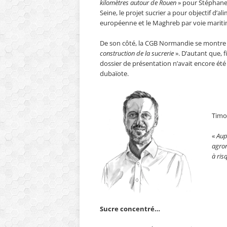
kilomètres autour de Rouen
» pour Stéphane
Seine, le projet sucrier a pour objectif d’al
européenne et le Maghreb par voie mariti
De son côté, la CGB Normandie se montre 
construction de la sucrerie
». D’autant que, 
dossier de présentation n’avait encore ét
dubaïote.
Timo
«
Aup
agron
à ris
Sucre concentré…