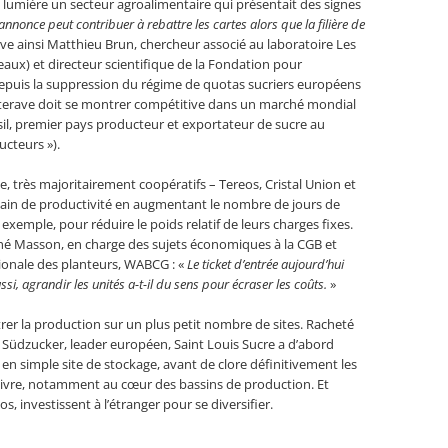
 lumière un secteur agroalimentaire qui présentait des signes
 annonce peut contribuer à rebattre les cartes alors que la filière de
ve ainsi Matthieu Brun, chercheur associé au laboratoire Les
aux) et directeur scientifique de la Fondation pour
. Depuis la suppression du régime de quotas sucriers européens
betterave doit se montrer compétitive dans un marché mondial
sil, premier pays producteur et exportateur de sucre au
ucteurs »).
, très majoritairement coopératifs – Tereos, Cristal Union et
gain de productivité en augmentant le nombre de jours de
xemple, pour réduire le poids relatif de leurs charges fixes.
thé Masson, en charge des sujets économiques à la CGB et
ationale des planteurs, WABCG : «
Le ticket d’entrée aujourd’hui
si, agrandir les unités a-t-il du sens pour écraser les coûts.
»
rer la production sur un plus petit nombre de sites. Racheté
 Südzucker, leader européen, Saint Louis Sucre a d’abord
n simple site de stockage, avant de clore définitivement les
ivre, notamment au cœur des bassins de production. Et
 investissent à l’étranger pour se diversifier.