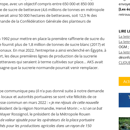
rope, avec un objectif compris entre 650 000 et 850 000
envoye
[Les éc
se de sucre de betterave (4,6 millions de tonnes en métropole
retrou
berait ainsi 50 000 hectares de betteraves, soit 12,5 % des
ormande de la Confédération Générale des planteurs de
LIRE 
La let
n 1992 pour mettre en place la première raffinerie de sucre du
La lett
le fournit plus de 1,8 million de tonnes de sucre blanc (2017) et
OGM ; 
naux. En mai 2022, l’entreprise a ainsi enclenché en Égypte, à
La let
rt, les deux premières lignes de production de la sucrerie
désinf
eraves qui seraient à terme cultivées sur place… AKS avait
CLIQUE
spagne que la sucrerie normande pourrait venir remplacer.
Act
roupe communique peu (il n’a pas donné suite à notre demande
locaux et autorités portuaires se sont vite félicités de ce
esse commun en mars 2022 : «
Je me réjouis de cette nouvelle
président de la région Normandie, Hervé Morin ; «
Ici on se bat
 Mayer Rossignol, le président de la Métropole Rouen
 de valeur ajoutée pour les opérateurs de la place portuaire
chés pour les productions agricoles dans un rayon de 150