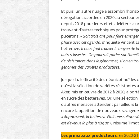
Et puis, un autre nuage a assombri l’horizon 
dérogation accordée en 2020 au secteur en
depuis 2018 pour leurs effets délétères sur
trouvent d’autres techniques pour protéger
pucerons. «
Soit trois ans pour faire émerger
phase avec cet agenda
, s’inquiète Vincent L
betterave.
Il nous faut trouver le moyen de lu
autres insectes. On pourrait parier sur l’amél
de résistances dans le génome et, si on en tro
génomes des variétés productives.
»
Jusque-là, l’efficacité des néonicotinoïdes c
qu’est la sélection de variétés résistantes
Aker, mis en œuvre de 2012 à 2020, a port
en sucre des betteraves. Or, une sélection
d’autres menaces attendent par ailleurs la 
encore l’apparition de nouveaux ravageurs
«
Auparavant, la betterave était une culture 
est devenue la plus à risque
», résume Timo
Les principaux producteurs
. En 2020-21