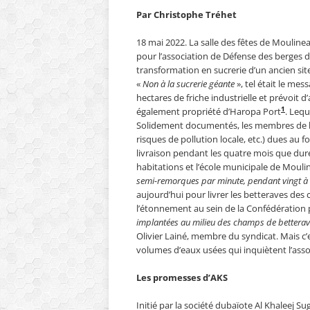
Par Christophe Tréhet
18 mai 2022. La salle des fêtes de Mouline
pour l’association de Défense des berges de
transformation en sucrerie d’un ancien sit
«
Non à la sucrerie géante
», tel était le mes
hectares de friche industrielle et prévoit d’
1
également propriété d’Haropa Port
. Lequ
Solidement documentés, les membres de l’
risques de pollution locale, etc.) dues au
livraison pendant les quatre mois que dure
habitations et l’école municipale de Mouli
semi-remorques par minute, pendant vingt à v
aujourd’hui pour livrer les betteraves des 
l’étonnement au sein de la Confédération
implantées au milieu des champs de betterave
Olivier Lainé, membre du syndicat. Mais c’es
volumes d’eaux usées qui inquiètent l’assoc
Les promesses d’AKS
Initié par la société dubaïote Al Khaleej S