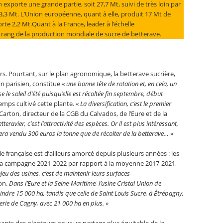
exporte une grande partie, soit 27,7 Mt, suivi de très loin par
c 3,3 Mt. L’Union européenne, quant à elle, produit 17 Mt de
rte 2,2 Mt.Quant à la France, leader à l’échelle
 rang de la production mondiale de sucre de betterave.
rs. Pourtant, sur le plan agronomique, la betterave sucrière,
n parisien, constitue «
une bonne tête de rotation et, en cela, un
e le soleil d’été puisqu’elle est récoltée fin septembre, début
temps cultivé cette plante. «
La diversification, c’est le premier
 Carton, directeur de la CGB du Calvados, de l’Eure et de la
eravier, c’est l’attractivité des espèces. Or il est plus intéressant,
sera vendu 300 euros la tonne que de récolter de la betterave…
»
le française est d’ailleurs amorcé depuis plusieurs années : les
 la campagne 2021-2022 par rapport à la moyenne 2017-2021,
njeu des usines, c’est de maintenir leurs surfaces
on.
Dans l’Eure et la Seine-Maritime, l’usine Cristal Union de
ndre 15 000 ha, tandis que celle de Saint Louis Sucre, à Étrépagny,
rerie de Cagny, avec 21 000 ha en plus.
»
tants des planteurs pour un partage plus équitable de la