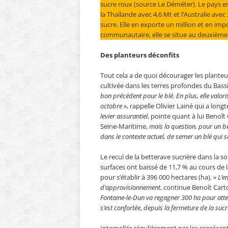
sucre roux (source Le Déméter). Le pays en 
la Thaïlande avec 4,6 Mt et l’Australie ave
sucre. Elle en exporte un million et en impo
communautaire, elle se situe au deuxième
Des planteurs déconfits
Tout cela a de quoi décourager les planteu
cultivée dans les terres profondes du Bassi
bon précédent pour le blé. En plus, elle valoris
octobre
», rappelle Olivier Lainé qui a long
levier assurantiel
, pointe quant à lui Benoît
Seine-Maritime,
mais la question, pour un bett
dans le contexte actuel, de semer un blé qui 
Le recul de la betterave sucrière dans la so
surfaces ont baissé de 11,7 % au cours de
pour s’établir à 396 000 hectares (ha). «
L’e
d’approvisionnement
, continue Benoît Cart
Fontaine-le-Dun va regagner 300 ha pour attei
s’est confortée, depuis la fermeture de la suc
Interpellés régulièrement par les représen