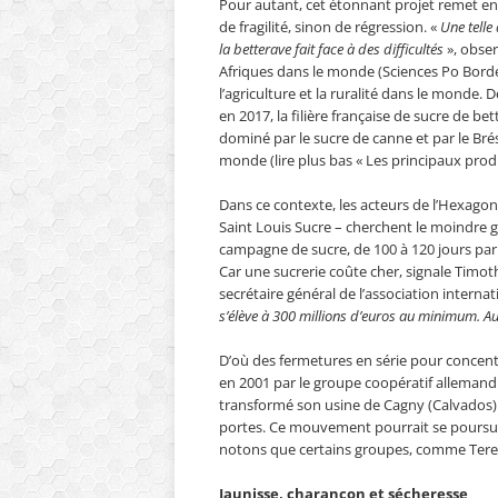
Pour autant, cet étonnant projet remet en
de fragilité, sinon de régression. «
Une telle
la betterave fait face à des difficultés
», obser
Afriques dans le monde (Sciences Po Borde
l’agriculture et la ruralité dans le monde
en 2017, la filière française de sucre de 
dominé par le sucre de canne et par le Bré
monde (lire plus bas « Les principaux prod
Dans ce contexte, les acteurs de l’Hexagone
Saint Louis Sucre – cherchent le moindre 
campagne de sucre, de 100 à 120 jours par e
Car une sucrerie coûte cher, signale Timo
secrétaire général de l’association intern
s’élève à 300 millions d’euros au minimum. Aus
D’où des fermetures en série pour concent
en 2001 par le groupe coopératif allemand
transformé son usine de Cagny (Calvados) e
portes. Ce mouvement pourrait se poursu
notons que certains groupes, comme Tereos,
Jaunisse, charançon et sécheresse