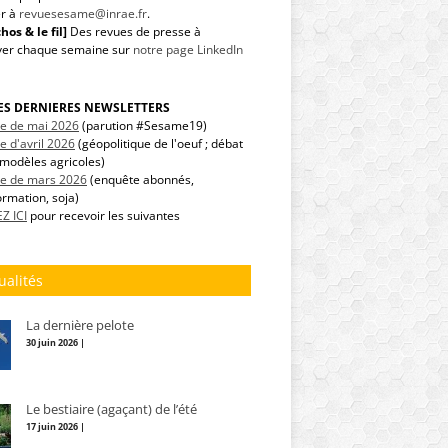
r à
revuesesame@inrae.fr
.
hos & le fil]
Des revues de presse à
ver chaque semaine sur
notre page LinkedIn
LES DERNIERES NEWSLETTERS
tre de mai 2026
(parution #Sesame19)
re d'avril 2026
(géopolitique de l'oeuf ; débat
modèles agricoles)
tre de mars 2026
(enquête abonnés,
ormation, soja)
Z ICI
pour recevoir les suivantes
ualités
La dernière pelote
30 juin 2026 |
Le bestiaire (agaçant) de l’été
17 juin 2026 |