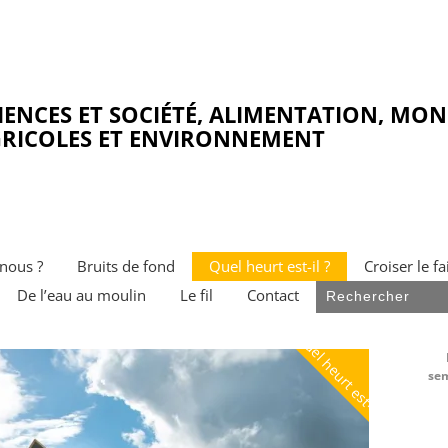
IENCES ET SOCIÉTÉ, ALIMENTATION, MO
RICOLES ET ENVIRONNEMENT
nous ?
Bruits de fond
Quel heurt est-il ?
Croiser le fa
De l’eau au moulin
Le fil
Contact
Quel heurt est-il ?
sem