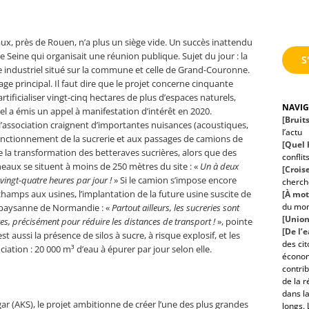
aux, près de Rouen, n’a plus un siège vide. Un succès inattendu
 Seine qui organisait une réunion publique. Sujet du jour : la
S
e industriel situé sur la commune et celle de Grand-Couronne.
sage principal. Il faut dire que le projet concerne cinquante
artificialiser vingt-cinq hectares de plus d’espaces naturels,
NAVI
el a émis un appel à manifestation d’intérêt en 2020.
[Bruit
association craignent d’importantes nuisances (acoustiques,
l’actu
 fonctionnement de la sucrerie et aux passages de camions de
[Quel h
 la transformation des betteraves sucrières, alors que des
conflit
neaux se situent à moins de 250 mètres du site : «
Un à deux
[Croise
ingt-quatre heures par jour !
» Si le camion s’impose encore
cherche
champs aux usines, l’implantation de la future usine suscite de
[À mot
du mo
 paysanne de Normandie : «
Partout ailleurs, les sucreries sont
[Union
s, précisément pour réduire les distances de transport !
», pointe
[De l’
t aussi la présence de silos à sucre, à risque explosif, et les
des ci
iation : 20 000 m³ d’eau à épurer par jour selon elle.
économ
contrib
de la r
dans la
ugar (AKS), le projet ambitionne de créer l’une des plus grandes
longs. 