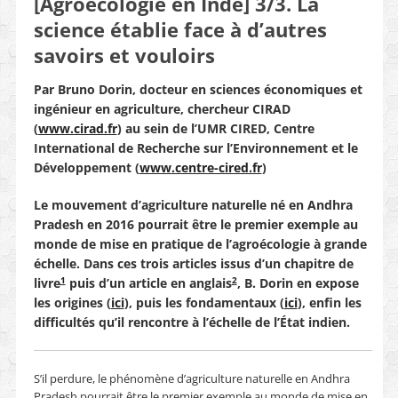
[Agroécologie en Inde] 3/3. La
science établie face à d’autres
savoirs et vouloirs
Par Bruno Dorin, docteur en sciences économiques et
ingénieur en agriculture, chercheur CIRAD
(
www.cirad.fr
) au sein de l’UMR CIRED, Centre
International de Recherche sur l’Environnement et le
Développement (
www.centre-cired.fr
)
Le mouvement d’agriculture naturelle né en Andhra
Pradesh en 2016 pourrait être le premier exemple au
monde de mise en pratique de l’agroécologie à grande
échelle. Dans ces trois articles issus d’un chapitre de
1
2
livre
puis d’un article en anglais
,
B. Dorin en expose
les origines (
ici
), puis les fondamentaux (
ici
), enfin les
difficultés qu’il rencontre à l’échelle de l’État indien.
S’il perdure, le phénomène d’agriculture naturelle en Andhra
Pradesh pourrait être le premier exemple au monde de mise en