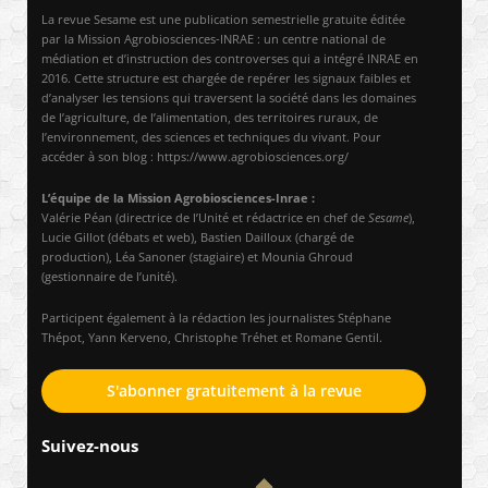
La revue Sesame est une publication semestrielle gratuite éditée
par la Mission Agrobiosciences-INRAE : un centre national de
médiation et d’instruction des controverses qui a intégré INRAE en
2016. Cette structure est chargée de repérer les signaux faibles et
d’analyser les tensions qui traversent la société dans les domaines
de l’agriculture, de l’alimentation, des territoires ruraux, de
l’environnement, des sciences et techniques du vivant. Pour
accéder à son blog : https://www.agrobiosciences.org/
L’équipe de la Mission Agrobiosciences-Inrae :
Valérie Péan (directrice de l’Unité et rédactrice en chef de
Sesame
),
Lucie Gillot (débats et web), Bastien Dailloux (chargé de
production), Léa Sanoner (stagiaire) et Mounia Ghroud
(gestionnaire de l’unité).
Participent également à la rédaction les journalistes Stéphane
Thépot, Yann Kerveno, Christophe Tréhet et Romane Gentil.
S'abonner gratuitement à la revue
Suivez-nous