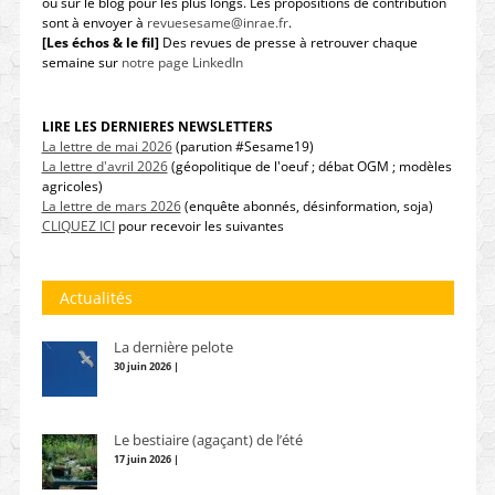
ou sur le blog pour les plus longs. Les propositions de contribution
sont à envoyer à
revuesesame@inrae.fr
.
[Les échos & le fil]
Des revues de presse à retrouver chaque
semaine sur
notre page LinkedIn
LIRE LES DERNIERES NEWSLETTERS
La lettre de mai 2026
(parution #Sesame19)
La lettre d'avril 2026
(géopolitique de l'oeuf ; débat OGM ; modèles
agricoles)
La lettre de mars 2026
(enquête abonnés, désinformation, soja)
CLIQUEZ ICI
pour recevoir les suivantes
Actualités
La dernière pelote
30 juin 2026 |
Le bestiaire (agaçant) de l’été
17 juin 2026 |