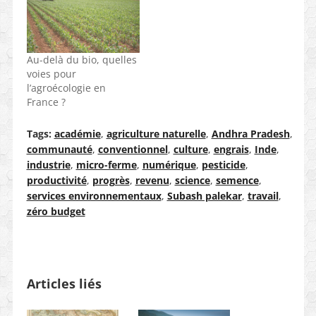
Au-delà du bio, quelles
voies pour
l’agroécologie en
France ?
Tags:
académie
,
agriculture naturelle
,
Andhra Pradesh
,
communauté
,
conventionnel
,
culture
,
engrais
,
Inde
,
industrie
,
micro-ferme
,
numérique
,
pesticide
,
productivité
,
progrès
,
revenu
,
science
,
semence
,
services environnementaux
,
Subash palekar
,
travail
,
zéro budget
Articles liés