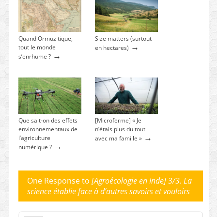
Quand Ormuz tique,
Size matters (surtout
→
tout le monde
en hectares)
→
s’enrhume ?
Que sait-on des effets
[Microferme] « Je
environnementaux de
n’étais plus du tout
→
l’agriculture
avec ma famille »
→
numérique ?
One Response to
[Agroécologie en Inde] 3/3. La
science établie face à d’autres savoirs et vouloirs