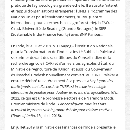
pratique de l’agroécologie à grande échelle. Il a suscité l’intérêt
et l’appui d’organisations étrangères : l’UNEP (Programme des
Nations Unies pour l’environnement), l’ICRAF (Centre
international pour la recherche en agroforesterie), la FAO, le
Cirad, l’Université de Reading (Grande-Bretagne), le SIFF
(Sustainable India Finance Facility) avec BNP Paribas…
En Inde, le 9 juillet 2018, NITI Aayog – l’Institution Nationale
pour la Transformation de l’Inde – a invité Subhash Palekar à
s’exprimer devant des scientifiques du Conseil indien de la
recherche agricole (ICAR) et d’universités agricoles d’État, du
Ministre de l’Agriculture de l’Union, et aussi du Gouverneur
d’Himachal Pradesh nouvellement converti au ZBNF. Palekar a
ensuite déclaré unilatéralement à la presse :
« La plupart des
participants sont d’accord : le ZNBF est la seule technologie
alternative disponible pour doubler le revenu des agriculteurs
[d’ici
2022, ce qui est une promesse électorale de Narendra Modi,
Premier ministre de l’Inde].
Par conséquent, tous les États
devraient le promouvoir à grande échelle pour réaliser ce rêve »
(
Times of India
, 15 juillet 2018).
En juillet 2019, la ministre des Finances de l’Inde a présenté le