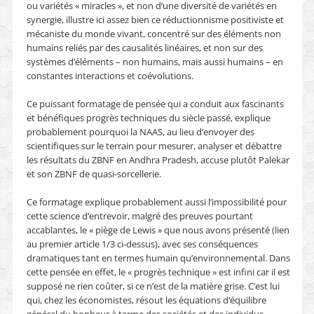
ou variétés « miracles », et non d’une diversité de variétés en
synergie, illustre ici assez bien ce réductionnisme positiviste et
mécaniste du monde vivant, concentré sur des éléments non
humains reliés par des causalités linéaires, et non sur des
systèmes d’éléments – non humains, mais aussi humains – en
constantes interactions et coévolutions.
Ce puissant formatage de pensée qui a conduit aux fascinants
et bénéfiques progrès techniques du siècle passé, explique
probablement pourquoi la NAAS, au lieu d’envoyer des
scientifiques sur le terrain pour mesurer, analyser et débattre
les résultats du ZBNF en Andhra Pradesh, accuse plutôt Palekar
et son ZBNF de quasi-sorcellerie.
Ce formatage explique probablement aussi l’impossibilité pour
cette science d’entrevoir, malgré des preuves pourtant
accablantes, le « piège de Lewis » que nous avons présenté (lien
au premier article 1/3 ci-dessus), avec ses conséquences
dramatiques tant en termes humain qu’environnemental. Dans
cette pensée en effet, le « progrès technique » est infini car il est
supposé ne rien coûter, si ce n’est de la matière grise. C’est lui
qui, chez les économistes, résout les équations d’équilibre