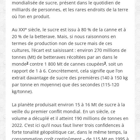
mondialisée de sucre, présent dans le quotidien de
milliards de personnes, et les rares endroits de la terre
où l’on en produit.
e
Au XXI
siècle, le sucre est issu à 80 % de la canne et à
20 % de la betterave. Mais, si nous raisonnons en
termes de production non de sucre mais de ces
cultures, l’écart est saisissant : environ 270 millions de
tonnes (Mt) de betteraves récoltées par an dans le
2
3
monde
contre 1 800 Mt de cannes coupées
, soit un
rapport de 1 à 6. Concrètement, cela signifie que l’on
extrait davantage de sucre des premières (140 à 150 kg
par tonne en moyenne) que des secondes (115-120
kg/tonne).
La planète produisait environ 15 à 16 Mt de sucre à la
veille du premier conflit mondial. En un siècle, ce
volume a décuplé et il atteint 190 millions de tonnes en
2022. C’est ici qu’il nous faut livrer trois confidences à
forte tonalité géopolitique car, dans le même temps, la
consommation croît continûment – de 115 Mt en 1995 à