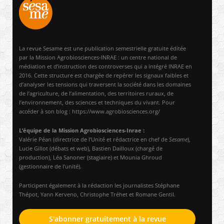
La revue Sesame est une publication semestrielle gratuite éditée
par la Mission Agrobiosciences-INRAE : un centre national de
médiation et d’instruction des controverses qui a intégré INRAE en
2016. Cette structure est chargée de repérer les signaux faibles et
d’analyser les tensions qui traversent la société dans les domaines
de l’agriculture, de l’alimentation, des territoires ruraux, de
l’environnement, des sciences et techniques du vivant. Pour
accéder à son blog : https://www.agrobiosciences.org/
L’équipe de la Mission Agrobiosciences-Inrae :
Valérie Péan (directrice de l’Unité et rédactrice en chef de
Sesame
),
Lucie Gillot (débats et web), Bastien Dailloux (chargé de
production), Léa Sanoner (stagiaire) et Mounia Ghroud
(gestionnaire de l’unité).
Participent également à la rédaction les journalistes Stéphane
Thépot, Yann Kerveno, Christophe Tréhet et Romane Gentil.
S'abonner gratuitement à la revue