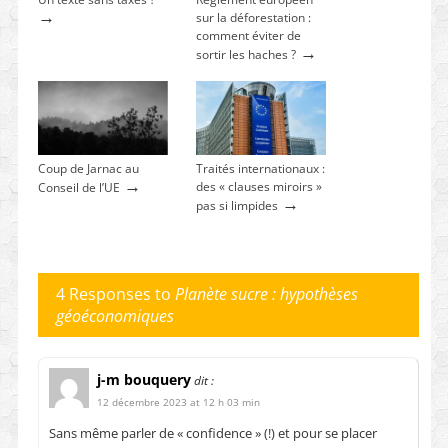
→
sur la déforestation :
comment éviter de
→
sortir les haches ?
Coup de Jarnac au
Traités internationaux :
→
des « clauses miroirs »
Conseil de l’UE
→
pas si limpides
4 Responses to
Planète sucre : hypothèses
géoéconomiques
j-m bouquery
dit :
12 décembre 2023 at 12 h 03 min
Sans même parler de « confidence » (!) et pour se placer