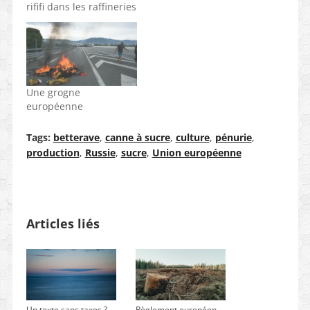
rififi dans les raffineries
Une grogne
européenne
Tags:
betterave
,
canne à sucre
,
culture
,
pénurie
,
production
,
Russie
,
sucre
,
Union européenne
Articles liés
Un texte sans taxes ?
Règlement européen