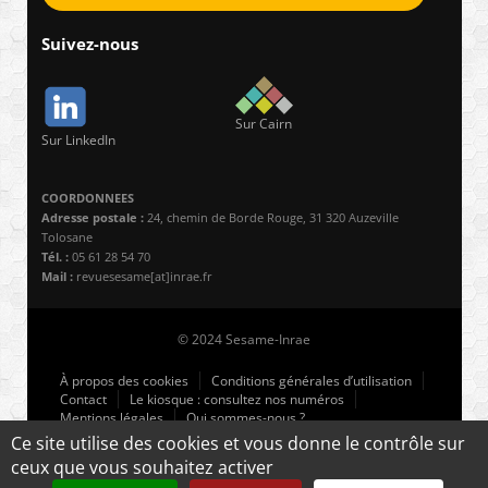
Suivez-nous
Sur Cairn
Sur LinkedIn
COORDONNEES
Adresse postale :
24, chemin de Borde Rouge, 31 320 Auzeville
Tolosane
Tél. :
05 61 28 54 70
Mail :
revuesesame[at]inrae.fr
© 2024 Sesame-Inrae
À propos des cookies
Conditions générales d’utilisation
Contact
Le kiosque : consultez nos numéros
Mentions légales
Qui sommes-nous ?
Ce site utilise des cookies et vous donne le contrôle sur
ceux que vous souhaitez activer
Retour en haut ↑