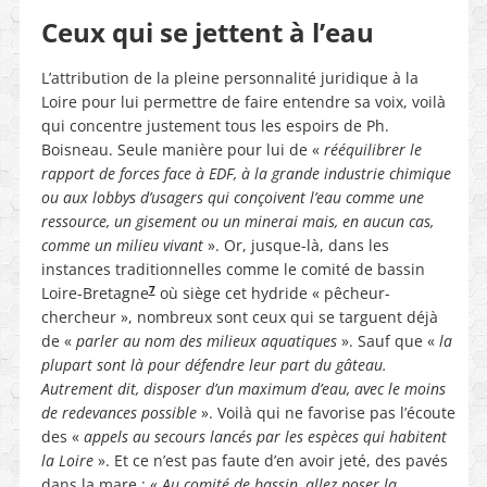
Ceux qui se jettent à l’eau
L’attribution de la pleine personnalité juridique à la
Loire pour lui permettre de faire entendre sa voix, voilà
qui concentre justement tous les espoirs de Ph.
Boisneau. Seule manière pour lui de «
rééquilibrer le
rapport de forces face à EDF, à la grande industrie chimique
ou aux lobbys d’usagers qui conçoivent l’eau comme une
ressource, un gisement ou un minerai mais, en aucun cas,
comme un milieu vivant
». Or, jusque-là, dans les
instances traditionnelles comme le comité de bassin
7
Loire-Bretagne
où siège cet hydride « pêcheur-
chercheur », nombreux sont ceux qui se targuent déjà
de «
parler au nom des milieux aquatiques
». Sauf que «
la
plupart sont là pour défendre leur part du gâteau.
Autrement dit, disposer d’un maximum d’eau, avec le moins
de redevances possible
». Voilà qui ne favorise pas l’écoute
des «
appels au secours lancés par les espèces qui habitent
la Loire
». Et ce n’est pas faute d’en avoir jeté, des pavés
dans la mare : «
Au comité de bassin, allez poser la