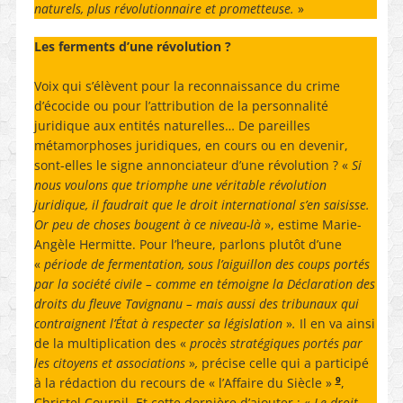
naturels, plus révolutionnaire et prometteuse.
»
Les ferments d’une révolution ?
Voix qui s’élèvent pour la reconnaissance du crime
d’écocide ou pour l’attribution de la personnalité
juridique aux entités naturelles… De pareilles
métamorphoses juridiques, en cours ou en devenir,
sont-elles le signe annonciateur d’une révolution ? «
Si
nous voulons que triomphe une véritable révolution
juridique, il faudrait que le droit international s’en saisisse.
Or peu de choses bougent à ce niveau-là
», estime Marie-
Angèle Hermitte. Pour l’heure, parlons plutôt d’une
«
période de fermentation, sous l’aiguillon des coups portés
par la société civile – comme en témoigne la Déclaration des
droits du fleuve Tavignanu – mais aussi des tribunaux qui
contraignent l’État à respecter sa législation
»
.
Il en va ainsi
de la multiplication des «
procès stratégiques portés par
les citoyens et associations
»
,
précise celle qui a participé
9
à la rédaction du recours de « l’Affaire du Siècle »
,
Christel Cournil. Et cette dernière d’ajouter : «
Le droit