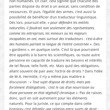
non humaines. En clair, cela signifie que chacune des
parties dispose du droit à un avocat, sans condition de
ressources. Et puis, l’égalité des armes, c’est aussi la
possibilité de bénéficier d’un traducteur linguistique.
Dès lors, poursuit-elle, «
pour défendre les entités
naturelles, il faudrait non seulement des représentants,
comme les entreprises, les mineurs ou les majeurs
incapables en ont, mais surtout des traducteurs : c’est-à-dire
des humains parlant la langue de l’entité concernée
». Des
« gardiens », en quelque sorte. C’est là que pourraient
être appelés à la barre les scientifiques, ou toute autre
personne en capacité de traduire les besoins et intérêts
de tel fleuve, telle forêt, etc. Mais quid des obligations,
allant souvent de pair avec l’octroi de droits ? Dans l’idée
de M-A. Hermitte, il n’y a même pas matière à
discussion : «
Tout sujet dispose de droits, mais pas
forcément d’obligations ; c’est le cas d’un nourrisson ou
d’une personne en état végétatif chronique
». Pas de raison,
donc, qu’il en soit autrement pour les éléments
naturels. Pour la juriste, ce qui compte dans cette
histoire«
c’est d’établir une relation entre sujets de droit :