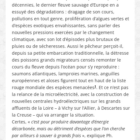
décennies, le dernier fleuve sauvage d’Europe en a
essuyé des dégradations : dragage de son cours,
pollutions en tout genre, prolifération d’algues vertes et
d’espèces exotiques envahissantes, sans parler des
nouvelles pressions exercées par le changement
climatique, avec son lot d’épisodes plus brutaux de
pluies ou de sécheresses. Aussi le pêcheur perçoit-il,
depuis sa petite embarcation traditionnelle, la détresse
des poissons grands migrateurs censés remonter le
cours du fleuve depuis l’océan pour s’y reproduire :
saumons atlantiques, lamproies marines, anguilles
européennes et aloses figurent tout en haut de la liste
1
rouge mondiale des espèces menacées
. Et ce n’est pas
la relance de la microélectricité, avec la construction de
nouvelles centrales hydroélectriques sur les grands
affluents de la Loire – à Vichy sur l’Allier, à Descartes sur
la Creuse – qui va arranger la situation.
Certes, «
c’est pour produire davantage d’énergie
décarbonée, mais au détriment d’espèces que l’on cherche
par ailleurs à sauver à grands frais
», explique Ph.