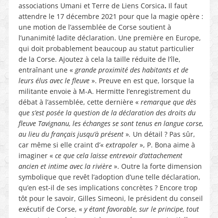
associations Umani et Terre de Liens Corsica
.
Il faut
attendre le 17 décembre 2021 pour que la magie opère :
une motion de l’assemblée de Corse soutient à
l’unanimité ladite déclaration. Une première en Europe,
qui doit probablement beaucoup au statut particulier
de la Corse. Ajoutez à cela la taille réduite de l’île,
entraînant une «
grande proximité des habitants et de
leurs élus avec le fleuve
». Preuve en est que, lorsque la
militante envoie à M-A. Hermitte l’enregistrement du
débat à l’assemblée, cette dernière «
remarque que dès
que s’est posée la question de la déclaration des droits du
fleuve Tavignanu, les échanges se sont tenus en langue corse,
au lieu du français jusqu’à présent
»
.
Un détail ? Pas sûr,
car même si elle craint d’«
extrapoler
», P. Bona aime à
imaginer «
ce que cela laisse entrevoir d’attachement
ancien et intime avec la rivière
». Outre la forte dimension
symbolique que revêt l’adoption d’une telle déclaration,
qu’en est-il de ses implications concrètes ? Encore trop
tôt pour le savoir, Gilles Simeoni, le président du conseil
exécutif de Corse, «
y étant favorable, sur le principe, tout