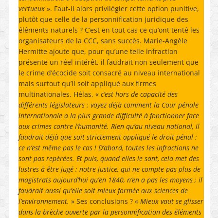
vertueux
». Faut-il alors privilégier cette option punitive,
plutôt que celle de la personnification juridique des
éléments naturels ? C’est en tout cas ce qu’ont tenté les
organisateurs de la CCC, sans succès. Marie-Angèle
Hermitte ajoute que, pour qu’une telle infraction
présente un réel intérêt, il faudrait non seulement que
le crime d’écocide soit consacré au niveau international
mais surtout qu’il soit appliqué aux firmes
multinationales. Hélas, «
c’est hors de capacité des
différents législateurs : voyez déjà comment la Cour pénale
internationale a la plus grande difficulté à fonctionner face
aux crimes contre l’humanité. Rien qu’au niveau national, il
faudrait déjà que soit strictement appliqué le droit pénal :
ce n’est même pas le cas ! D’abord, toutes les infractions ne
sont pas repérées. Et puis, quand elles le sont, cela met des
lustres à être jugé : notre justice, qui ne compte pas plus de
magistrats aujourd’hui qu’en 1840, n’en a pas les moyens ; il
faudrait aussi qu’elle soit mieux formée aux sciences de
l’environnement.
» Ses conclusions ? «
Mieux vaut se glisser
dans la brèche ouverte par la personnification des éléments