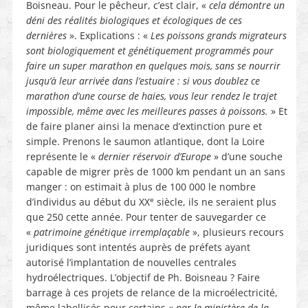
Boisneau. Pour le pêcheur, c’est clair, «
cela démontre un
déni des réalités biologiques et écologiques de ces
dernières
». Explications : «
Les poissons grands migrateurs
sont biologiquement et génétiquement programmés pour
faire un super marathon en quelques mois, sans se nourrir
jusqu’à leur arrivée dans l’estuaire : si vous doublez ce
marathon d’une course de haies, vous leur rendez le trajet
impossible, même avec les meilleures passes à poissons.
» Et
de faire planer ainsi la menace d’extinction pure et
simple. Prenons le saumon atlantique, dont la Loire
représente le «
dernier réservoir
d’Europe
» d’une souche
capable de migrer près de 1000 km pendant un an sans
manger : on estimait à plus de 100 000 le nombre
e
d’individus au début du XX
siècle, ils ne seraient plus
que 250 cette année. Pour tenter de sauvegarder ce
«
patrimoine génétique irremplaçable
», plusieurs recours
juridiques sont intentés auprès de préfets ayant
autorisé l’implantation de nouvelles centrales
hydroélectriques. L’objectif de Ph. Boisneau ? Faire
barrage à ces projets de relance de la microélectricité,
même labellisés pour certains «
par le ministère de la