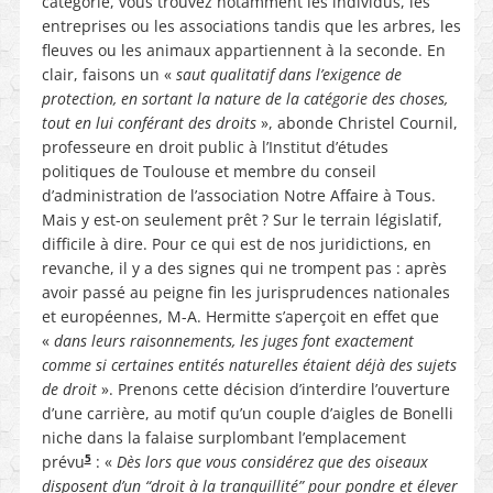
catégorie, vous trouvez notamment les individus, les
entreprises ou les associations tandis que les arbres, les
fleuves ou les animaux appartiennent à la seconde. En
clair, faisons un «
saut qualitatif dans l’exigence de
protection, en sortant la nature de la catégorie des choses,
tout en lui conférant des droits
», abonde Christel Cournil,
professeure en droit public à l’Institut d’études
politiques de Toulouse et membre du conseil
d’administration de l’association Notre Affaire à Tous.
Mais y est-on seulement prêt ? Sur le terrain législatif,
difficile à dire. Pour ce qui est de nos juridictions, en
revanche, il y a des signes qui ne trompent pas : après
avoir passé au peigne fin les jurisprudences nationales
et européennes, M-A. Hermitte s’aperçoit en effet que
«
dans leurs raisonnements, les juges font exactement
comme si certaines entités naturelles étaient déjà des sujets
de droit
». Prenons cette décision d’interdire l’ouverture
d’une carrière, au motif qu’un couple d’aigles de Bonelli
niche dans la falaise surplombant l’emplacement
5
prévu
: «
Dès lors que vous considérez que des oiseaux
disposent d’un “droit à la tranquillité” pour pondre et élever