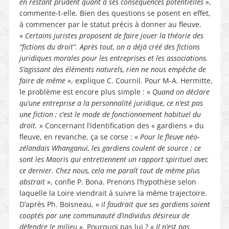
en restant prudent quant à ses conséquences potentielles
»,
commente-t-elle
.
Bien des questions se posent en effet,
à commencer par le statut précis à donner au fleuve.
«
Certains juristes proposent de faire jouer la théorie des
“fictions du droit”. Après tout, on a déjà créé des fictions
juridiques morales pour les entreprises et les associations.
S’agissant des éléments naturels, rien ne nous empêche de
faire de même
», explique C. Cournil. Pour M-A. Hermitte,
le problème est encore plus simple : «
Quand on déclare
qu’une entreprise a la personnalité juridique, ce n’est pas
une fiction ; c’est le mode de fonctionnement habituel du
droit.
» Concernant l’identification des « gardiens » du
fleuve, en revanche, ça se corse : «
Pour le fleuve néo-
zélandais Whanganui, les gardiens coulent de source ; ce
sont les Maoris qui entretiennent un rapport spirituel avec
ce dernier. Chez nous, cela me paraît tout de même plus
abstrait
», confie P. Bona. Prenons l’hypothèse selon
laquelle la Loire viendrait à suivre la même trajectoire.
D’après Ph. Boisneau, «
il faudrait que ses gardiens soient
cooptés par une communauté d’individus désireux de
défendre le milieu
». Pourquoi pas lui ? «
Il n’est pas