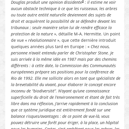
2
Douglas produit une opinion dissidente
: il estime ne voir
aucun obstacle technique à ce que les ruisseaux, les arbres
ou toute autre entité naturelle deviennent des sujets de
droit et acquièrent la possibilité de se défendre devant les
tribunaux ; seule manière selon lui de rendre efficace la
protection de la nature
», détaille M-A. Hermitte. Un point
de vue «
révolutionnaire
», que cette dernière introduit
quelques années plus tard en Europe : «
Chez nous,
personne n’avait entendu parler de Christopher Stone. Je
suis arrivée à la même idée en 1987 mais par des chemins
différents : à cette date, la Commission des Communautés
européennes prépare ses positions pour la conférence de
Rio de 1992. Elle me sollicite alors en tant que spécialiste de
la brevetabilité du vivant, pour élaborer le concept encore
inconnu de “biodiversité”. N’ayant qu’une connaissance
superficielle du droit de l’environnement et étant de fait très
libre dans ma réflexion, j’arrive rapidement à la conclusion
que ce système juridique est entièrement fondé sur une
balance risques/avantages : de ce point de vue-là, vous
pouvez détruire une forêt pour ériger, à la place, un hôpital
pour les humains. Certes, c’est embêtant pour les arbres, les