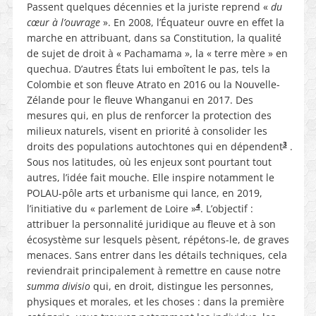
Passent quelques décennies et la juriste reprend «
du
cœur à l’ouvrage
». En 2008, l’Équateur ouvre en effet la
marche en attribuant, dans sa Constitution, la qualité
de sujet de droit à « Pachamama », la « terre mère » en
quechua. D’autres États lui emboîtent le pas, tels la
Colombie et son fleuve Atrato en 2016 ou la Nouvelle-
Zélande pour le fleuve Whanganui en 2017. Des
mesures qui, en plus de renforcer la protection des
milieux naturels, visent en priorité à consolider les
3
droits des populations autochtones qui en dépendent
.
Sous nos latitudes, où les enjeux sont pourtant tout
autres, l’idée fait mouche. Elle inspire notamment le
POLAU-pôle arts et urbanisme qui lance, en 2019,
4
l’initiative du « parlement de Loire »
. L’objectif :
attribuer la personnalité juridique au fleuve et à son
écosystème sur lesquels pèsent, répétons-le, de graves
menaces. Sans entrer dans les détails techniques, cela
reviendrait principalement à remettre en cause notre
summa divisio
qui, en droit, distingue les personnes,
physiques et morales, et les choses : dans la première