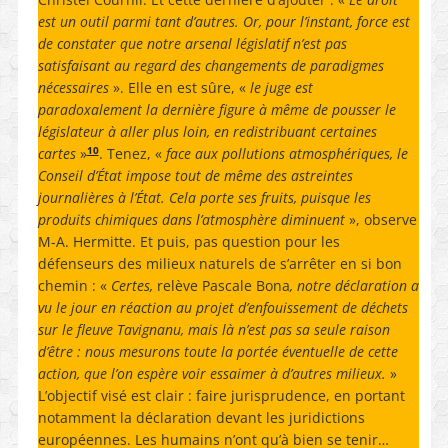
est un outil parmi tant d’autres. Or, pour l’instant, force est
de constater que notre arsenal législatif n’est pas
satisfaisant au regard des changements de paradigmes
nécessaires
». Elle en est sûre, «
le juge est
paradoxalement la dernière figure à même de pousser le
législateur à aller plus loin, en redistribuant certaines
10
cartes
»
. Tenez, «
face aux pollutions atmosphériques, le
Conseil d’État impose tout de même des astreintes
journalières à l’État. Cela porte ses fruits, puisque les
produits chimiques dans l’atmosphère diminuent
», observe
M-A. Hermitte. Et puis, pas question pour les
défenseurs des milieux naturels de s’arrêter en si bon
chemin : «
Certes,
relève Pascale Bona
, notre déclaration a
vu le jour en réaction au projet d’enfouissement de déchets
sur le fleuve Tavignanu, mais là n’est pas sa seule raison
d’être : nous mesurons toute la portée éventuelle de cette
action, que l’on espère voir essaimer à d’autres milieux.
»
L’objectif visé est clair : faire jurisprudence, en portant
notamment la déclaration devant les juridictions
européennes. Les humains n’ont qu’à bien se tenir…