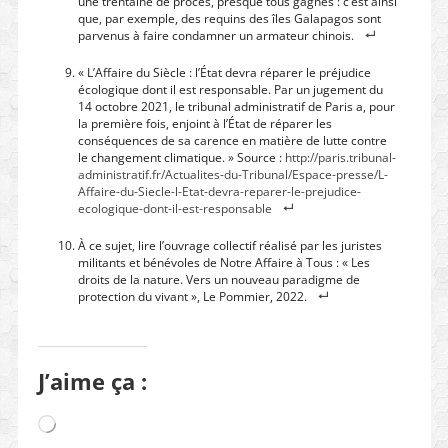
une trentaine de procès, presque tous gagnés : c’est ainsi
que, par exemple, des requins des îles Galapagos sont
parvenus à faire condamner un armateur chinois.
« L’Affaire du Siècle : l’État devra réparer le préjudice
écologique dont il est responsable. Par un jugement du
14 octobre 2021, le tribunal administratif de Paris a, pour
la première fois, enjoint à l’État de réparer les
conséquences de sa carence en matière de lutte contre
le changement climatique. » Source :
http://paris.tribunal-
administratif.fr/Actualites-du-Tribunal/Espace-presse/L-
Affaire-du-Siecle-l-Etat-devra-reparer-le-prejudice-
ecologique-dont-il-est-responsable
À ce sujet, lire l’ouvrage collectif réalisé par les juristes
militants et bénévoles de Notre Affaire à Tous : « Les
droits de la nature. Vers un nouveau paradigme de
protection du vivant », Le Pommier, 2022.
J’aime ça :
Chargement…