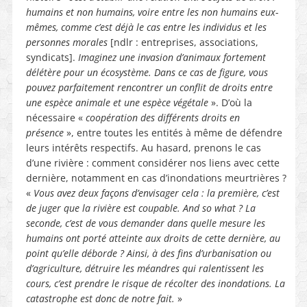
humains et non humains, voire entre les non humains eux-
mêmes, comme c’est déjà le cas entre les individus et les
personnes morales
[ndlr : entreprises, associations,
syndicats].
Imaginez une invasion d’animaux fortement
délétère pour un écosystème. Dans ce cas de figure, vous
pouvez parfaitement rencontrer un conflit de droits entre
une espèce animale et une espèce végétale
». D’où la
nécessaire «
coopération des différents droits en
présence
», entre toutes les entités à même de défendre
leurs intérêts respectifs. Au hasard, prenons le cas
d’une rivière : comment considérer nos liens avec cette
dernière, notamment en cas d’inondations meurtrières ?
«
Vous avez deux façons d’envisager cela : la première, c’est
de juger que la rivière est coupable. And so what ? La
seconde, c’est de vous demander dans quelle mesure les
humains ont porté atteinte aux droits de cette dernière, au
point qu’elle déborde ? Ainsi, à des fins d’urbanisation ou
d’agriculture, détruire les méandres qui ralentissent les
cours, c’est prendre le risque de récolter des inondations. La
catastrophe est donc de notre fait.
»