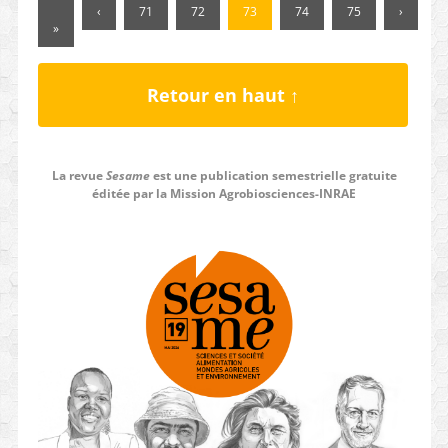
«
‹
71
72
73
74
75
›
»
Retour en haut ↑
La revue
Sesame
est une publication semestrielle gratuite
éditée par la Mission Agrobiosciences-INRAE