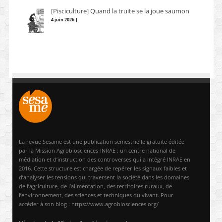
[Pisciculture] Quand la truite se la joue saumon
4 juin 2026 |
La revue Sesame est une publication semestrielle gratuite éditée
par la Mission Agrobiosciences-INRAE : un centre national de
médiation et d’instruction des controverses qui a intégré INRAE en
2016. Cette structure est chargée de repérer les signaux faibles et
d’analyser les tensions qui traversent la société dans les domaines
de l’agriculture, de l’alimentation, des territoires ruraux, de
l’environnement, des sciences et techniques du vivant. Pour
accéder à son blog : https://www.agrobiosciences.org/