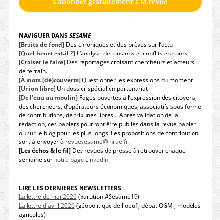
S'abonner gratuitement à la revue
NAVIGUER DANS
SESAME
[Bruits de fond]
Des chroniques et des brèves sur l’actu
[Quel heurt est-il ?]
L’analyse de tensions et conflits en cours
[Croiser le faire]
Des reportages croisant chercheurs et acteurs
de terrain.
[À mots (dé)couverts]
Questionner les expressions du moment
[Union libre]
Un dossier spécial en partenariat
[De l’eau au moulin]
Pages ouvertes à l’expression des citoyens,
des chercheurs, d’opérateurs économiques, associatifs sous forme
de contributions, de tribunes libres… Après validation de la
rédaction, ces papiers pourront être publiés dans la revue papier
ou sur le blog pour les plus longs. Les propositions de contribution
sont à envoyer à
revuesesame@inrae.fr
.
[Les échos & le fil]
Des revues de presse à retrouver chaque
semaine sur
notre page LinkedIn
LIRE LES DERNIERES NEWSLETTERS
La lettre de mai 2026
(parution #Sesame19)
La lettre d'avril 2026
(géopolitique de l'oeuf ; débat OGM ; modèles
agricoles)