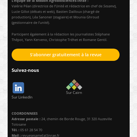
L’équipe de la Mission Agrobiosciences-Inrae :
Valérie Péan (directrice de l’Unité et rédactrice en chef de
Sesame
),
Lucie Gillot (débats et web), Bastien Dailloux (chargé de
production), Léa Sanoner (stagiaire) et Mounia Ghroud
(gestionnaire de l’unité).
Participent également à la rédaction les journalistes Stéphane
Thépot, Yann Kerveno, Christophe Tréhet et Romane Gentil.
S'abonner gratuitement à la revue
Suivez-nous
Sur Cairn
Sur LinkedIn
COORDONNEES
Adresse postale :
24, chemin de Borde Rouge, 31 320 Auzeville
Tolosane
Tél. :
05 61 28 54 70
Mail :
revuesesame[at]inrae.fr