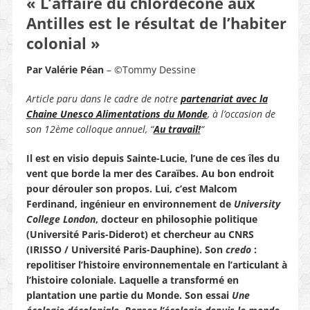
« L’affaire du chlordécone aux
Antilles est le résultat de l’habiter
colonial »
Par Valérie Péan
– ©Tommy Dessine
Article paru dans le cadre de notre
partenariat avec la
Chaine Unesco Alimentations du Monde
, à l’occasion de
son 12ème colloque annuel, “
Au travail!
“
Il est en visio depuis Sainte-Lucie, l’une de ces îles du
vent que borde la mer des Caraïbes. Au bon endroit
pour dérouler son propos. Lui, c’est Malcom
Ferdinand, ingénieur en environnement de
University
College London
, docteur en philosophie politique
(Université Paris-Diderot) et chercheur au CNRS
(IRISSO / Université Paris-Dauphine). Son
credo
:
repolitiser l’histoire environnementale en l’articulant à
l’histoire coloniale. Laquelle a transformé en
plantation une partie du Monde.
Son essai
Une