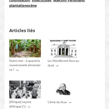
colonisation
,
insecticides
,
Malcom Ferdinand
,
plantationocène
Articles liés
Outre-mer : à quand la
Le chlordécone face au
→
souveraineté alimentai
droit
→
re ?
→
[Afrique] Leçons
L’âme du ficus
→
d’Afrique (1)