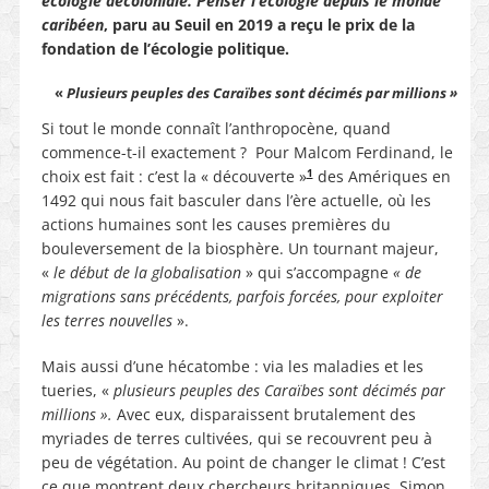
écologie décoloniale. Penser l’écologie depuis le monde
caribéen
, paru au Seuil en 2019 a reçu le prix de la
fondation de l’écologie politique.
«
Plusieurs peuples des Caraïbes sont décimés par millions »
Si tout le monde connaît l’anthropocène, quand
commence-t-il exactement ? Pour Malcom Ferdinand, le
1
choix est fait : c’est la « découverte »
des Amériques en
1492 qui nous fait basculer dans l’ère actuelle, où les
actions humaines sont les causes premières du
bouleversement de la biosphère. Un tournant majeur,
«
le début de la globalisation
» qui s’accompagne
« de
migrations sans précédents, parfois forcées, pour exploiter
les terres nouvelles
».
Mais aussi d’une hécatombe : via les maladies et les
tueries, «
plusieurs peuples des Caraïbes sont décimés par
millions ».
Avec eux, disparaissent brutalement des
myriades de terres cultivées, qui se recouvrent peu à
peu de végétation. Au point de changer le climat ! C’est
ce que montrent deux chercheurs britanniques, Simon