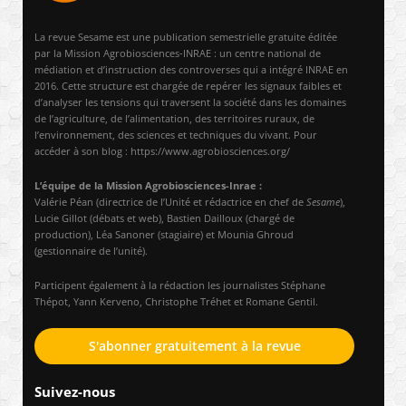
La revue Sesame est une publication semestrielle gratuite éditée
par la Mission Agrobiosciences-INRAE : un centre national de
médiation et d’instruction des controverses qui a intégré INRAE en
2016. Cette structure est chargée de repérer les signaux faibles et
d’analyser les tensions qui traversent la société dans les domaines
de l’agriculture, de l’alimentation, des territoires ruraux, de
l’environnement, des sciences et techniques du vivant. Pour
accéder à son blog : https://www.agrobiosciences.org/
L’équipe de la Mission Agrobiosciences-Inrae :
Valérie Péan (directrice de l’Unité et rédactrice en chef de
Sesame
),
Lucie Gillot (débats et web), Bastien Dailloux (chargé de
production), Léa Sanoner (stagiaire) et Mounia Ghroud
(gestionnaire de l’unité).
Participent également à la rédaction les journalistes Stéphane
Thépot, Yann Kerveno, Christophe Tréhet et Romane Gentil.
S'abonner gratuitement à la revue
Suivez-nous