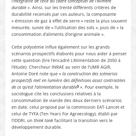
l’intégralité de celle du cadre conceptuel de l’aliment
durable »
. Ainsi, sur les trente différents critères de
durabilité recensés par ces auteurs, la composante
« émission de gaz à effet de serre » reste la plus souvent
mesurée, suivie de « l’utilisation des sols », puis de « la
consommation d’aliments d’origine animale ».
Cette polysémie influe également sur les grands
scénarios prospectifs élaborés pour nous aider à penser
cette question (lire l’encadré L’Alimentation de 2050 à
l’étude). Chercheur INRAE au sein de l’UMR AGIR,
Antoine Doré note que «
la construction des scénarios
prospectifs met en lumière des définitions assez contrastées
5
de ce qu’est l’alimentation durable
». Pour exemple, le
sociologue cite les conclusions relatives à la
consommation de viande des deux derniers scénarios
en date, celui proposé par la commission EAT-Lancet et
celui de TYFA (Ten Years For Agroecology), établi par
l’IDDRI, un
think tank
facilitant la transition vers le
développement durable.