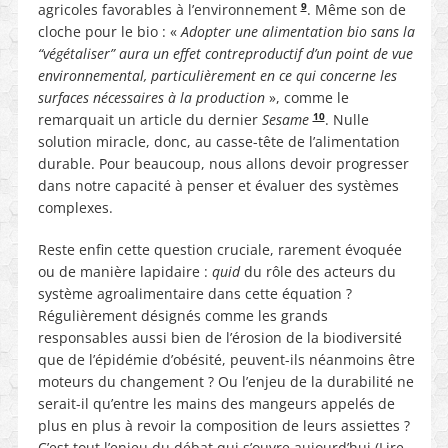
9
agricoles favorables à l’environnement
. Même son de
cloche pour le bio : «
Adopter une alimentation bio sans la
“végétaliser” aura un effet contreproductif d’un point de vue
environnemental, particulièrement en ce qui concerne les
surfaces nécessaires à la production
», comme le
10
remarquait un article du dernier
Sesame
. Nulle
solution miracle, donc, au casse-tête de l’alimentation
durable. Pour beaucoup, nous allons devoir progresser
dans notre capacité à penser et évaluer des systèmes
complexes.
Reste enfin cette question cruciale, rarement évoquée
ou de manière lapidaire :
quid
du rôle des acteurs du
système agroalimentaire dans cette équation ?
Régulièrement désignés comme les grands
responsables aussi bien de l’érosion de la biodiversité
que de l’épidémie d’obésité, peuvent-ils néanmoins être
moteurs du changement ? Ou l’enjeu de la durabilité ne
serait-il qu’entre les mains des mangeurs appelés de
plus en plus à revoir la composition de leurs assiettes ?
C’est tout l’enjeu du débat qui s’ouvre aujourd’hui (Lire