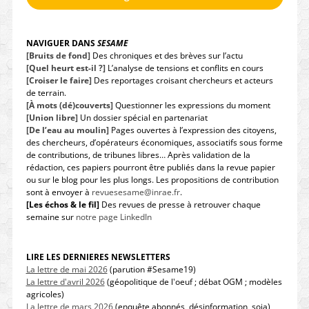
NAVIGUER DANS
SESAME
[Bruits de fond]
Des chroniques et des brèves sur l’actu
[Quel heurt est-il ?]
L’analyse de tensions et conflits en cours
[Croiser le faire]
Des reportages croisant chercheurs et acteurs
de terrain.
[À mots (dé)couverts]
Questionner les expressions du moment
[Union libre]
Un dossier spécial en partenariat
[De l’eau au moulin]
Pages ouvertes à l’expression des citoyens,
des chercheurs, d’opérateurs économiques, associatifs sous forme
de contributions, de tribunes libres… Après validation de la
rédaction, ces papiers pourront être publiés dans la revue papier
ou sur le blog pour les plus longs. Les propositions de contribution
sont à envoyer à
revuesesame@inrae.fr
.
[Les échos & le fil]
Des revues de presse à retrouver chaque
semaine sur
notre page LinkedIn
LIRE LES DERNIERES NEWSLETTERS
La lettre de mai 2026
(parution #Sesame19)
La lettre d'avril 2026
(géopolitique de l'oeuf ; débat OGM ; modèles
agricoles)
La lettre de mars 2026
(enquête abonnés, désinformation, soja)