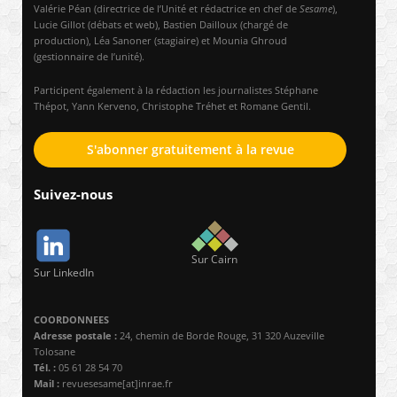
Valérie Péan (directrice de l’Unité et rédactrice en chef de
Sesame
),
Lucie Gillot (débats et web), Bastien Dailloux (chargé de
production), Léa Sanoner (stagiaire) et Mounia Ghroud
(gestionnaire de l’unité).
Participent également à la rédaction les journalistes Stéphane
Thépot, Yann Kerveno, Christophe Tréhet et Romane Gentil.
S'abonner gratuitement à la revue
Suivez-nous
Sur Cairn
Sur LinkedIn
COORDONNEES
Adresse postale :
24, chemin de Borde Rouge, 31 320 Auzeville
Tolosane
Tél. :
05 61 28 54 70
Mail :
revuesesame[at]inrae.fr