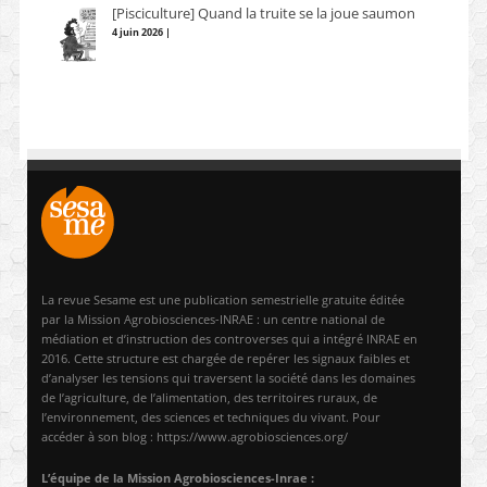
[Pisciculture] Quand la truite se la joue saumon
4 juin 2026 |
La revue Sesame est une publication semestrielle gratuite éditée
par la Mission Agrobiosciences-INRAE : un centre national de
médiation et d’instruction des controverses qui a intégré INRAE en
2016. Cette structure est chargée de repérer les signaux faibles et
d’analyser les tensions qui traversent la société dans les domaines
de l’agriculture, de l’alimentation, des territoires ruraux, de
l’environnement, des sciences et techniques du vivant. Pour
accéder à son blog : https://www.agrobiosciences.org/
L’équipe de la Mission Agrobiosciences-Inrae :