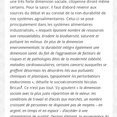
une très forte dimension sociale, citoyenne diront même
certains. Pour la saisir, il faut d’abord revenir aux
sources du débat et au constat de la non-durabilité de
nos systèmes agroalimentaires. Celui-ci se pose
principalement dans les systèmes alimentaires
industrialisés, «
lesquels épuisent nombre de ressources
non renouvelables, érodent la biodiversité, saturent et
polluent les milieux. En plus de la dimension
environnementale, la durabilité intègre également une
dimension santé, du fait de l’aggravation de facteurs de
risques et de pathologies dites de la modernité (obésité,
maladies cardiovasculaires, certains cancers) auxquelles se
greffent désormais les désordres liés aux polluants
chimiques et plastiques, typiquement les perturbateurs
endocriniens
», détaille le socioéconomiste Nicolas
7
Bricas
. Ce n’est pas tout. S’y ajoutent «
la dimension
sociale avec la plus juste répartition de la valeur, les
conditions de travail et d’accès aux marchés, un nombre
croissant de personnes ne disposant pas de moyens – en
argent, en temps et en espace – d’accéder à une
alimentation de qualité. Dernier élément, la gouvernance du