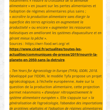
notamment «
réduire la croissance de la demande
alimentaire
» en jouant sur les pertes alimentaires et
l’adoption de régimes alimentaires plus sains ;
«
accroître la production alimentaire sans élargir la
superficie des terres agricoles en augmentant la
productivité
» ou encore «
augmenter les ressources
halieutiques en améliorant les systèmes d’aquaculture et en
gérant mieux la pêche
».
Sources : https://wrr-food.wri.org/ et
https://www.cirad.fr/actualites/toutes-les-
actualites/communiques-de-presse/2019/nourrir-la-
planete-en-2050-sans-la-detruire
.
– Ten Years for Agroecology in Europe (TYFA), IDDRI, 2018.
Développé par l’IDDRI, le modèle Tyfa propose un projet
agroécologique, à l’échelle européenne. Axée sur la
question de la production alimentaire, cette projection
permet néanmoins «
d’analyser rétrospectivement le
système alimentaire européen
». Elle s’appuie sur «
la
généralisation de l’agroécologie, l’abandon des importations
de protéines végétales et l’adoption de régimes alimentaires