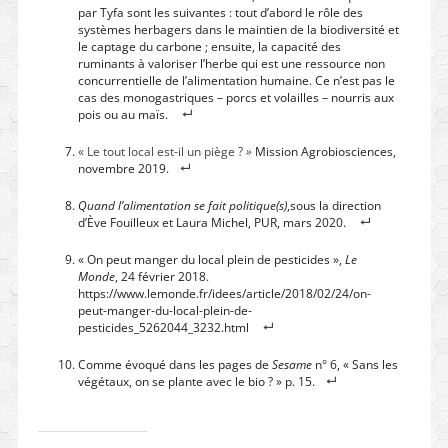
par Tyfa sont les suivantes : tout d’abord le rôle des
systèmes herbagers dans le maintien de la biodiversité et
le captage du carbone ; ensuite, la capacité des
ruminants à valoriser l’herbe qui est une ressource non
concurrentielle de l’alimentation humaine. Ce n’est pas le
cas des monogastriques – porcs et volailles – nourris aux
pois ou au maïs.
« Le tout local est-il un piège ?
»
Mission Agrobiosciences,
novembre 2019.
Quand l’alimentation se fait politique(s)
,sous la direction
d’Ève Fouilleux et Laura Michel, PUR, mars 2020.
« On peut manger du local plein de pesticides »,
Le
Monde
, 24 février 2018.
https://www.lemonde.fr/idees/article/2018/02/24/on-
peut-manger-du-local-plein-de-
pesticides_5262044_3232.html
Comme évoqué dans les pages de
Sesame
n° 6, « Sans les
végétaux, on se plante avec le bio ? » p. 15.