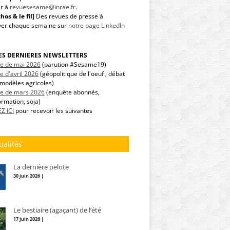
r à
revuesesame@inrae.fr
.
hos & le fil]
Des revues de presse à
ver chaque semaine sur
notre page LinkedIn
LES DERNIERES NEWSLETTERS
tre de mai 2026
(parution #Sesame19)
re d'avril 2026
(géopolitique de l'oeuf ; débat
modèles agricoles)
tre de mars 2026
(enquête abonnés,
ormation, soja)
Z ICI
pour recevoir les suivantes
ualités
La dernière pelote
30 juin 2026 |
Le bestiaire (agaçant) de l’été
17 juin 2026 |