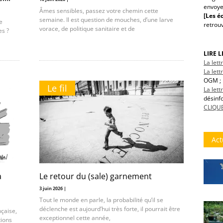
envoye
Âmes sensibles, passez votre chemin cette
[Les éc
semaine. Il est question de mouches, d’une larve
e
retrou
vorace, de politique sanitaire et de
es ?
LIRE 
La let
La lett
OGM ; 
Le fil
La let
désinf
CLIQUE
Act
a
Le retour du (sale) garnement
3 juin 2026 |
Tout le monde en parle, la probabilité qu’il se
déclenche est aujourd’hui très forte, il pourrait être
nçaise,
exceptionnel cette année,
tions