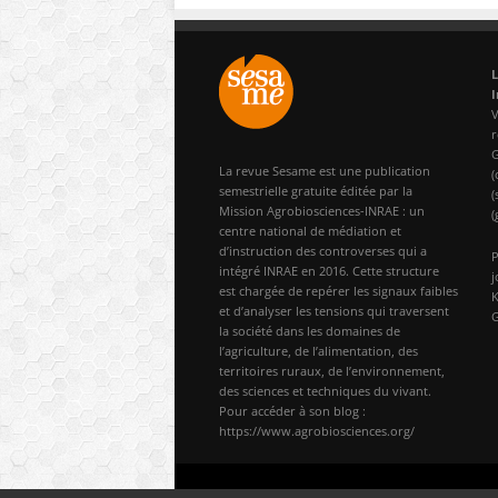
L
I
V
r
G
La revue Sesame est une publication
(
semestrielle gratuite éditée par la
(
Mission Agrobiosciences-INRAE : un
(
centre national de médiation et
d’instruction des controverses qui a
P
intégré INRAE en 2016. Cette structure
j
est chargée de repérer les signaux faibles
K
et d’analyser les tensions qui traversent
G
la société dans les domaines de
l’agriculture, de l’alimentation, des
territoires ruraux, de l’environnement,
des sciences et techniques du vivant.
Pour accéder à son blog :
https://www.agrobiosciences.org/
© 2024 Sesame-Inrae