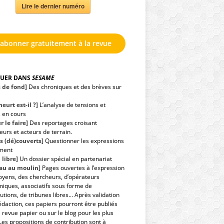
Lire le dernier numéro
'abonner gratuitement à la revue
GUER DANS
SESAME
s de fond]
Des chroniques et des brèves sur
eurt est-il ?]
L’analyse de tensions et
s en cours
r le faire]
Des reportages croisant
urs et acteurs de terrain.
s (dé)couverts]
Questionner les expressions
ment
 libre]
Un dossier spécial en partenariat
eau au moulin]
Pages ouvertes à l’expression
toyens, des chercheurs, d’opérateurs
iques, associatifs sous forme de
utions, de tribunes libres… Après validation
édaction, ces papiers pourront être publiés
 revue papier ou sur le blog pour les plus
Les propositions de contribution sont à