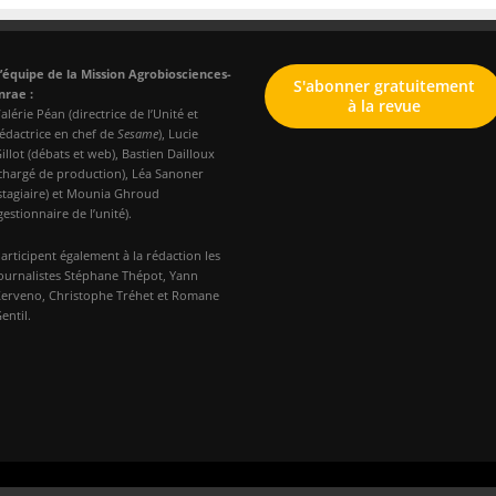
’équipe de la Mission Agrobiosciences-
S'abonner gratuitement
nrae :
à la revue
alérie Péan (directrice de l’Unité et
édactrice en chef de
Sesame
), Lucie
illot (débats et web), Bastien Dailloux
chargé de production), Léa Sanoner
stagiaire) et Mounia Ghroud
gestionnaire de l’unité).
articipent également à la rédaction les
ournalistes Stéphane Thépot, Yann
erveno, Christophe Tréhet et Romane
entil.