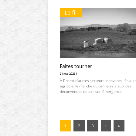
Le fil
Faites tourner
21 mai 2026 |
À l’instar d’autres secteurs innovants liés a
agricole, le marché du cannabis a subi des
déconvenues depuis son émergence
1
2
3
›
»