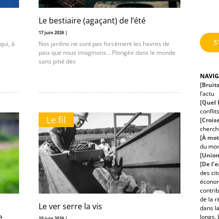
Le bestiaire (agaçant) de l’été
17 juin 2026 |
S
qui, à
Nos jardins ne sont pas forcément les havres de
paix que nous imaginons… Plongée dans le monde
sans pitié des
NAVI
[Bruit
l’actu
[Quel h
conflit
Le fil
[Croise
cherche
[À mot
du mo
[Union
[De l’
des ci
économ
contrib
de la r
Le ver serre la vis
dans la
e….
longs. 
10 juin 2026 |