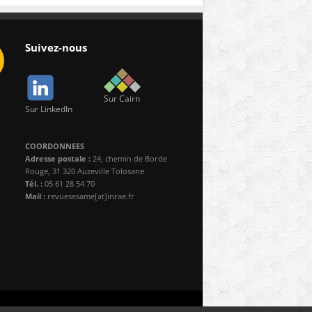
Suivez-nous
Sur Cairn
Sur LinkedIn
COORDONNEES
Adresse postale :
24, chemin de Borde
Rouge, 31 320 Auzeville Tolosane
Tél. :
05 61 28 54 70
Mail :
revuesesame[at]inrae.fr