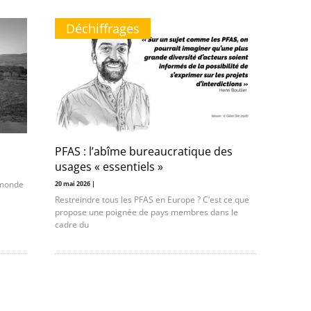
Déchiffrages
PFAS : l’abîme bureaucratique des
usages « essentiels »
u monde
20 mai 2026 |
Restreindre tous les PFAS en Europe ? C’est ce que
propose une poignée de pays membres dans le
cadre du