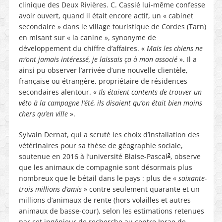
clinique des Deux Rivières. C. Cassié lui-même confesse
avoir ouvert, quand il était encore actif, un « cabinet
secondaire » dans le village touristique de Cordes (Tarn)
en misant sur « la canine », synonyme de
développement du chiffre d’affaires. «
Mais les chiens ne
m’ont jamais intéressé, je laissais ça à mon associé
». Il a
ainsi pu observer l’arrivée d’une nouvelle clientèle,
française ou étrangère, propriétaire de résidences
secondaires alentour. «
Ils étaient contents de trouver un
véto à la campagne l’été, ils disaient qu’on était bien moins
chers qu’en ville
».
Sylvain Dernat, qui a scruté les choix d’installation des
vétérinaires pour sa thèse de géographie sociale,
2
soutenue en 2016 à l’université Blaise-Pascal
, observe
que les animaux de compagnie sont désormais plus
nombreux que le bétail dans le pays : plus de «
soixante-
trois millions d’amis
» contre seulement quarante et un
millions d’animaux de rente (hors volailles et autres
animaux de basse-cour), selon les estimations retenues
par cet ingénieur de recherche au centre Inrae de