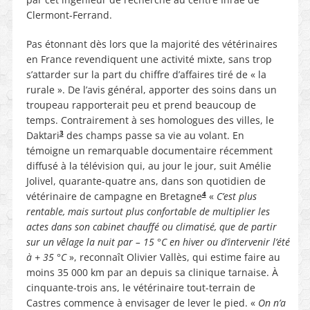
Clermont-Ferrand.
Pas étonnant dès lors que la majorité des vétérinaires
en France revendiquent une activité mixte, sans trop
s’attarder sur la part du chiffre d’affaires tiré de « la
rurale ». De l’avis général, apporter des soins dans un
troupeau rapporterait peu et prend beaucoup de
temps. Contrairement à ses homologues des villes, le
3
Daktari
des champs passe sa vie au volant. En
témoigne un remarquable documentaire récemment
diffusé à la télévision qui, au jour le jour, suit Amélie
Jolivel, quarante-quatre ans, dans son quotidien de
4
vétérinaire de campagne en Bretagne
«
C’est plus
rentable, mais surtout plus confortable de multiplier les
actes dans son cabinet chauffé ou climatisé, que de partir
sur un vêlage la nuit par – 15 °C en hiver ou d’intervenir l’été
à + 35 °C
», reconnaît Olivier Vallès, qui estime faire au
moins 35 000 km par an depuis sa clinique tarnaise. À
cinquante-trois ans, le vétérinaire tout-terrain de
Castres commence à envisager de lever le pied. «
On n’a