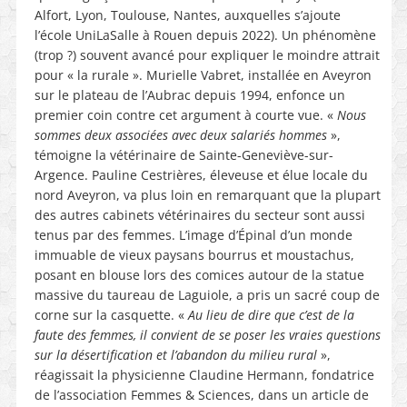
Alfort, Lyon, Toulouse, Nantes, auxquelles s’ajoute
l’école UniLaSalle à Rouen depuis 2022). Un phénomène
(trop ?) souvent avancé pour expliquer le moindre attrait
pour « la rurale ». Murielle Vabret, installée en Aveyron
sur le plateau de l’Aubrac depuis 1994, enfonce un
premier coin contre cet argument à courte vue. «
Nous
sommes deux associées avec deux salariés hommes
»,
témoigne la vétérinaire de Sainte-Geneviève-sur-
Argence. Pauline Cestrières, éleveuse et élue locale du
nord Aveyron, va plus loin en remarquant que la plupart
des autres cabinets vétérinaires du secteur sont aussi
tenus par des femmes. L’image d’Épinal d’un monde
immuable de vieux paysans bourrus et moustachus,
posant en blouse lors des comices autour de la statue
massive du taureau de Laguiole, a pris un sacré coup de
corne sur la casquette. «
Au lieu de dire que c’est de la
faute des femmes, il convient de se poser les vraies questions
sur la désertification et l’abandon du milieu rural
»,
réagissait la physicienne Claudine Hermann, fondatrice
de l’association Femmes & Sciences, dans un article de