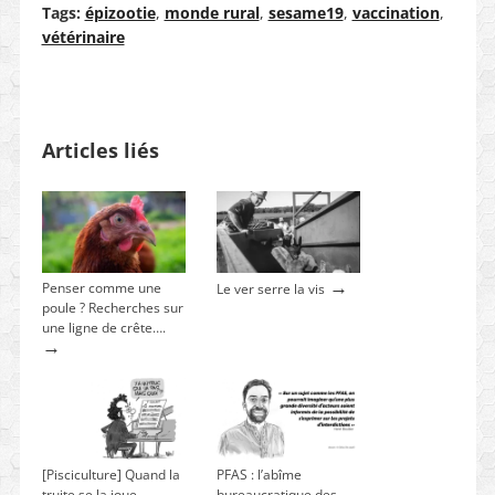
Tags:
épizootie
,
monde rural
,
sesame19
,
vaccination
,
vétérinaire
Articles liés
→
Penser comme une
Le ver serre la vis
poule ? Recherches sur
une ligne de crête….
→
[Pisciculture] Quand la
PFAS : l’abîme
truite se la joue
bureaucratique des