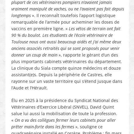
plupart de ces vétérinaires pompiers n’avaient jamais
vraiment manipulé de vaches, ou ne l’avaient pas fait depuis
longtemps
». Il reconnaît toutefois l’apport logistique
remarquable de l’armée pour acheminer les doses de
vaccins en première ligne. «
Les vétos de terrain ont fait
90 % du boulot. Les étudiants de l’école vétérinaire de
Toulouse nous ont aussi beaucoup aidés et j’ai même deux
anciens associés retraités qui se sont proposés pour venir
donner un coup de main
», rapporte le gérant d’un des
plus importants cabinets vétérinaires du département.
La clinique du Siala compte quinze médecins et douze
assistant(e)s. Depuis la périphérie de Castres, elle
rayonne sur un vaste territoire qui s’étend jusque dans
l’Aude et l’Hérault.
Élu en 2025 à la présidence du Syndicat National des
Vétérinaires d’Exercice Libéral (SNVEL), David Quint
salue lui aussi la mobilisation de toute la profession.
«
On a vu des collègues fermer leurs cabinets pour aller
prêter main-forte dans les fermes
», souligne ce
quadragénaire installé en Corrèze. Problème : fin mars,