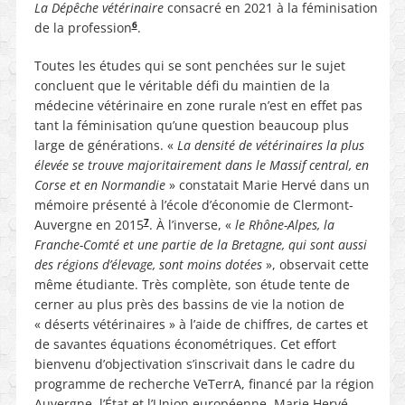
La Dépêche vétérinaire
consacré en 2021 à la féminisation
6
de la profession
.
Toutes les études qui se sont penchées sur le sujet
concluent que le véritable défi du maintien de la
médecine vétérinaire en zone rurale n’est en effet pas
tant la féminisation qu’une question beaucoup plus
large de générations. «
La densité de vétérinaires la plus
élevée se trouve majoritairement dans le Massif central, en
Corse et en Normandie
» constatait Marie Hervé dans un
mémoire présenté à l’école d’économie de Clermont-
7
Auvergne en 2015
. À l’inverse, «
le Rhône-Alpes, la
Franche-Comté et une partie de la Bretagne, qui sont aussi
des régions d’élevage, sont moins dotées
», observait cette
même étudiante. Très complète, son étude tente de
cerner au plus près des bassins de vie la notion de
« déserts vétérinaires » à l’aide de chiffres, de cartes et
de savantes équations économétriques. Cet effort
bienvenu d’objectivation s’inscrivait dans le cadre du
programme de recherche VeTerrA, financé par la région
Auvergne, l’État et l’Union européenne. Marie Hervé