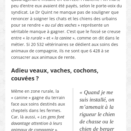
peu d’entre eux avaient été payés, selon le porte-voix du
syndicat. Le Dr Quint ne manque pas de souligner que
renoncer à soigner les chats et les chiens des urbains
pour se rendre «
au cul des vaches
» représente un
véritable manque à gagner. C’est que le fossé se creuse
entre «
la rurale
» et «
la canine
», comme on dit dans le
métier. Si 20 532 vétérinaires se dédient aux soins des
animaux de compagnie, ils ne sont que 6 428 à se
consacrer aux animaux de rente.
Adieu veaux, vaches, cochons,
couvées ?
Même en zone rurale, la
«
Quand je me
« canine » gagne du terrain
suis installé, on
face aux soins destinés aux
m’amenait à la
cheptels dans les fermes.
rigueur le chien
Car, là aussi, «
Les gens font
de chasse ou le
davantage attention à leurs
chien de berger
animaux de compagnie
»,