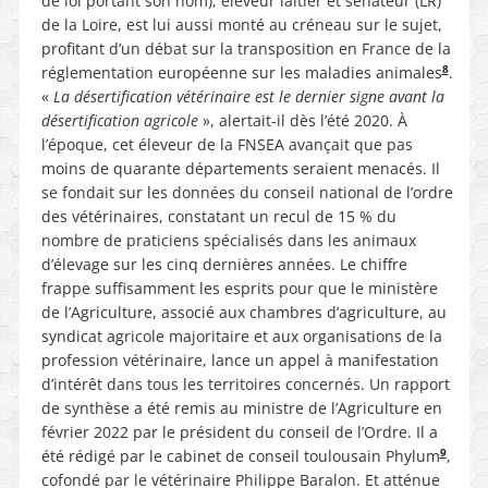
de loi portant son nom), éleveur laitier et sénateur (LR)
de la Loire, est lui aussi monté au créneau sur le sujet,
profitant d’un débat sur la transposition en France de la
8
réglementation européenne sur les maladies animales
.
«
La désertification vétérinaire est le dernier signe avant la
désertification agricole
», alertait-il dès l’été 2020. À
l’époque, cet éleveur de la FNSEA avançait que pas
moins de quarante départements seraient menacés. Il
se fondait sur les données du conseil national de l’ordre
des vétérinaires, constatant un recul de 15 % du
nombre de praticiens spécialisés dans les animaux
d’élevage sur les cinq dernières années. Le chiffre
frappe suffisamment les esprits pour que le ministère
de l’Agriculture, associé aux chambres d’agriculture, au
syndicat agricole majoritaire et aux organisations de la
profession vétérinaire, lance un appel à manifestation
d’intérêt dans tous les territoires concernés. Un rapport
de synthèse a été remis au ministre de l’Agriculture en
février 2022 par le président du conseil de l’Ordre. Il a
9
été rédigé par le cabinet de conseil toulousain Phylum
,
cofondé par le vétérinaire Philippe Baralon. Et atténue