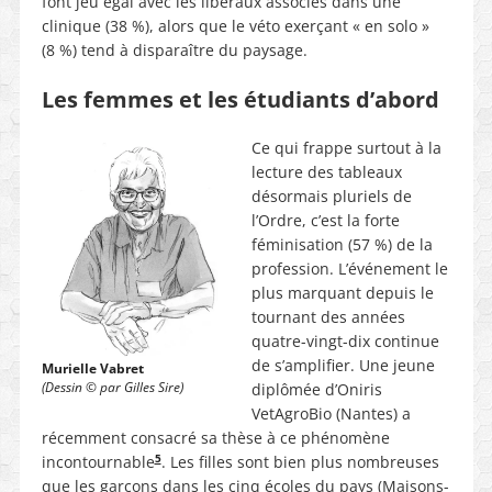
font jeu égal avec les libéraux associés dans une
clinique (38 %), alors que le véto exerçant « en solo »
(8 %) tend à disparaître du paysage.
Les femmes et les étudiants d’abord
Ce qui frappe surtout à la
lecture des tableaux
désormais pluriels de
l’Ordre, c’est la forte
féminisation (57 %) de la
profession. L’événement le
plus marquant depuis le
tournant des années
quatre-vingt-dix continue
de s’amplifier. Une jeune
Murielle Vabret
(Dessin © par Gilles Sire)
diplômée d’Oniris
VetAgroBio (Nantes) a
récemment consacré sa thèse à ce phénomène
5
incontournable
. Les filles sont bien plus nombreuses
que les garçons dans les cinq écoles du pays (Maisons-