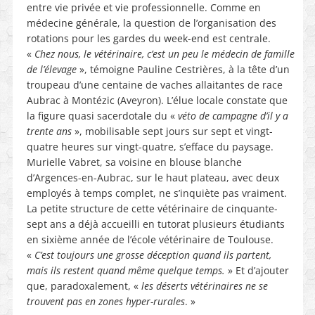
entre vie privée et vie professionnelle. Comme en
médecine générale, la question de l’organisation des
rotations pour les gardes du week-end est centrale.
«
Chez nous, le vétérinaire, c’est un peu le médecin de famille
de l’élevage
», témoigne Pauline Cestrières, à la tête d’un
troupeau d’une centaine de vaches allaitantes de race
Aubrac à Montézic (Aveyron). L’élue locale constate que
la figure quasi sacerdotale du «
véto de campagne d’il y a
trente ans
», mobilisable sept jours sur sept et vingt-
quatre heures sur vingt-quatre, s’efface du paysage.
Murielle Vabret, sa voisine en blouse blanche
d’Argences-en-Aubrac, sur le haut plateau, avec deux
employés à temps complet, ne s’inquiète pas vraiment.
La petite structure de cette vétérinaire de cinquante-
sept ans a déjà accueilli en tutorat plusieurs étudiants
en sixième année de l’école vétérinaire de Toulouse.
«
C’est toujours une grosse déception quand ils partent,
mais ils restent quand même quelque temps.
» Et d’ajouter
que, paradoxalement, «
les déserts vétérinaires ne se
trouvent pas en zones hyper-rurales
. »