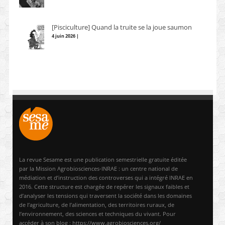
[Pisciculture] Quand la truite se la joue saumon
4 juin 2026 |
La revue Sesame est une publication semestrielle gratuite éditée
par la Mission Agrobiosciences-INRAE : un centre national de
médiation et d’instruction des controverses qui a intégré INRAE en
2016. Cette structure est chargée de repérer les signaux faibles et
d’analyser les tensions qui traversent la société dans les domaines
de l’agriculture, de l’alimentation, des territoires ruraux, de
l’environnement, des sciences et techniques du vivant. Pour
accéder à son blog : https://www.agrobiosciences.org/