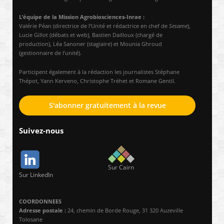
L’équipe de la Mission Agrobiosciences-Inrae :
Valérie Péan (directrice de l’Unité et rédactrice en chef de
Sesame
),
Lucie Gillot (débats et web), Bastien Dailloux (chargé de
production), Léa Sanoner (stagiaire) et Mounia Ghroud
(gestionnaire de l’unité).
Participent également à la rédaction les journalistes Stéphane
Thépot, Yann Kerveno, Christophe Tréhet et Romane Gentil.
S'abonner gratuitement à la revue
Suivez-nous
Sur Cairn
Sur LinkedIn
COORDONNEES
Adresse postale :
24, chemin de Borde Rouge, 31 320 Auzeville
Tolosane