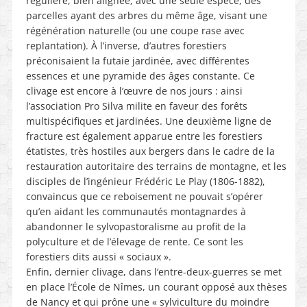
régulière, bien alignée, avec une seule espèce, des
parcelles ayant des arbres du même âge, visant une
régénération naturelle (ou une coupe rase avec
replantation). À l’inverse, d’autres forestiers
préconisaient la futaie jardinée, avec différentes
essences et une pyramide des âges constante. Ce
clivage est encore à l’œuvre de nos jours : ainsi
l’association Pro Silva milite en faveur des forêts
multispécifiques et jardinées. Une deuxième ligne de
fracture est également apparue entre les forestiers
étatistes, très hostiles aux bergers dans le cadre de la
restauration autoritaire des terrains de montagne, et les
disciples de l’ingénieur Frédéric Le Play (1806-1882),
convaincus que ce reboisement ne pouvait s’opérer
qu’en aidant les communautés montagnardes à
abandonner le sylvopastoralisme au profit de la
polyculture et de l’élevage de rente. Ce sont les
forestiers dits aussi « sociaux ».
Enfin, dernier clivage, dans l’entre-deux-guerres se met
en place l’École de Nîmes, un courant opposé aux thèses
de Nancy et qui prône une « sylviculture du moindre