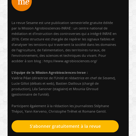
La revue Sesame est une publication semestrielle gratuite éditée
par la Mission Agrobiosciences-INRAE : un centre national de
médiation et d’instruction des controverses qui a intégré INRAE en
2016. Cette structure est chargée de repérer les signaux faibles et
d’analyser les tensions qui traversent la société dans les domaines
de l’agriculture, de l’alimentation, des territoires ruraux, de
l’environnement, des sciences et techniques du vivant. Pour
accéder à son blog : https://www.agrobiosciences.org/
L’équipe de la Mission Agrobiosciences-Inrae :
Valérie Péan (directrice de l’Unité et rédactrice en chef de
Sesame
),
Lucie Gillot (débats et web), Bastien Dailloux (chargé de
production), Léa Sanoner (stagiaire) et Mounia Ghroud
(gestionnaire de l’unité).
Participent également à la rédaction les journalistes Stéphane
Thépot, Yann Kerveno, Christophe Tréhet et Romane Gentil.
S'abonner gratuitement à la revue