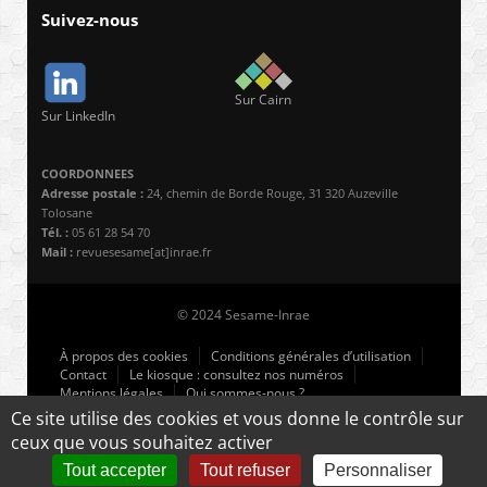
Suivez-nous
Sur Cairn
Sur LinkedIn
COORDONNEES
Adresse postale :
24, chemin de Borde Rouge, 31 320 Auzeville
Tolosane
Tél. :
05 61 28 54 70
Mail :
revuesesame[at]inrae.fr
© 2024 Sesame-Inrae
À propos des cookies
Conditions générales d’utilisation
Contact
Le kiosque : consultez nos numéros
Mentions légales
Qui sommes-nous ?
Ce site utilise des cookies et vous donne le contrôle sur
ceux que vous souhaitez activer
Retour en haut ↑
Tout accepter
Tout refuser
Personnaliser