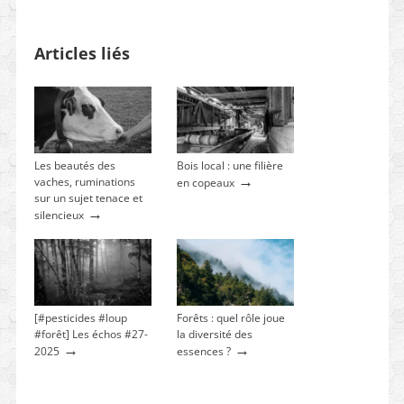
Articles liés
Les beautés des
Bois local : une filière
→
vaches, ruminations
en copeaux
sur un sujet tenace et
→
silencieux
[#pesticides #loup
Forêts : quel rôle joue
#forêt] Les échos #27-
la diversité des
→
→
2025
essences ?