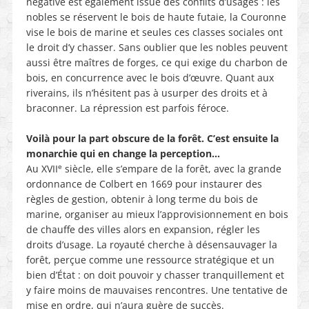
négative est également issue des conflits d’usages : les
nobles se réservent le bois de haute futaie, la Couronne
vise le bois de marine et seules ces classes sociales ont
le droit d’y chasser. Sans oublier que les nobles peuvent
aussi être maîtres de forges, ce qui exige du charbon de
bois, en concurrence avec le bois d’œuvre. Quant aux
riverains, ils n’hésitent pas à usurper des droits et à
braconner. La répression est parfois féroce.
Voilà pour la part obscure de la forêt. C’est ensuite la
monarchie qui en change la perception…
e
Au XVII
siècle, elle s’empare de la forêt, avec la grande
ordonnance de Colbert en 1669 pour instaurer des
règles de gestion, obtenir à long terme du bois de
marine, organiser au mieux l’approvisionnement en bois
de chauffe des villes alors en expansion, régler les
droits d’usage. La royauté cherche à désensauvager la
forêt, perçue comme une ressource stratégique et un
bien d’État : on doit pouvoir y chasser tranquillement et
y faire moins de mauvaises rencontres. Une tentative de
mise en ordre, qui n’aura guère de succès.