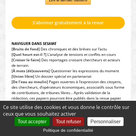
Lire le dernier numéro
S'abonner gratuitement à la revue
NAVIGUER DANS
SESAME
[Bruits de fond]
Des chroniques et des brèves sur l’actu
[Quel heurt est-il ?]
L’analyse de tensions et conflits en cours
[Croiser le faire]
Des reportages croisant chercheurs et acteurs
de terrain.
[À mots (dé)couverts]
Questionner les expressions du moment
[Union libre]
Un dossier spécial en partenariat
[De l’eau au moulin]
Pages ouvertes à l’expression des citoyens,
des chercheurs, d’opérateurs économiques, associatifs sous forme
de contributions, de tribunes libres… Après validation de la
rédaction, ces papiers pourront être publiés dans la revue papier
ou sur le blog pour les plus longs. Les propositions de contribution
Ce site utilise des cookies et vous donne le contrôle sur
sont à envoyer à
revuesesame@inrae.fr
.
ceux que vous souhaitez activer
[Les échos & le fil]
Des revues de presse à retrouver chaque
semaine sur
notre page LinkedIn
Tout accepter
Tout refuser
Personnaliser
Politique de confidentialité