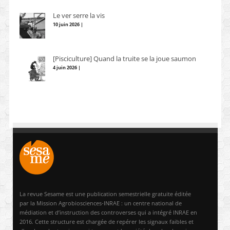
Le ver serre la vis
10 juin 2026 |
[Pisciculture] Quand la truite se la joue saumon
4 juin 2026 |
La revue Sesame est une publication semestrielle gratuite éditée
par la Mission Agrobiosciences-INRAE : un centre national de
médiation et d’instruction des controverses qui a intégré INRAE en
2016. Cette structure est chargée de repérer les signaux faibles et