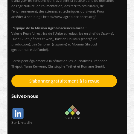
d’analyser les tensions qui traversent la société dans les domaines
de l’agriculture, de l’alimentation, des territoires ruraux, de
l’environnement, des sciences et techniques du vivant. Pour
accéder à son blog : https://www.agrobiosciences.org/
L’équipe de la Mission Agrobiosciences-Inrae :
Valérie Péan (directrice de l’Unité et rédactrice en chef de
Sesame
),
Lucie Gillot (débats et web), Bastien Dailloux (chargé de
production), Léa Sanoner (stagiaire) et Mounia Ghroud
(gestionnaire de l’unité).
Participent également à la rédaction les journalistes Stéphane
Thépot, Yann Kerveno, Christophe Tréhet et Romane Gentil.
S'abonner gratuitement à la revue
Suivez-nous
Sur Cairn
Sur LinkedIn