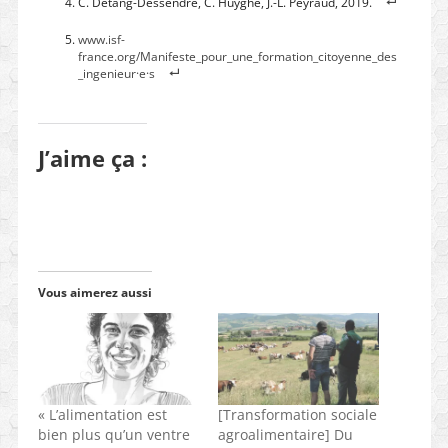
C. Détang-Dessendre, C. Huyghe, J.-L. Peyraud, 2019.
www.isf-
france.org/Manifeste_pour_une_formation_citoyenne_des
_ingenieur·e·s
J’aime ça :
Vous aimerez aussi
« L’alimentation est
[Transformation sociale
bien plus qu’un ventre
agroalimentaire] Du