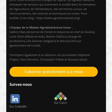
d’analyser les tensions qui traversent la société dans les domaines
de l’agriculture, de l’alimentation, des territoires ruraux, de
l’environnement, des sciences et techniques du vivant. Pour
accéder à son blog : https://www.agrobiosciences.org/
L’équipe de la Mission Agrobiosciences-Inrae :
Valérie Péan (directrice de l’Unité et rédactrice en chef de
Sesame
),
Lucie Gillot (débats et web), Bastien Dailloux (chargé de
production), Léa Sanoner (stagiaire) et Mounia Ghroud
(gestionnaire de l’unité).
Participent également à la rédaction les journalistes Stéphane
Thépot, Yann Kerveno, Christophe Tréhet et Romane Gentil.
S'abonner gratuitement à la revue
Suivez-nous
Sur Cairn
Sur LinkedIn