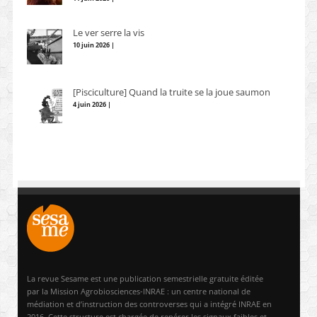
Le ver serre la vis
10 juin 2026 |
[Pisciculture] Quand la truite se la joue saumon
4 juin 2026 |
La revue Sesame est une publication semestrielle gratuite éditée
par la Mission Agrobiosciences-INRAE : un centre national de
médiation et d’instruction des controverses qui a intégré INRAE en
2016. Cette structure est chargée de repérer les signaux faibles et