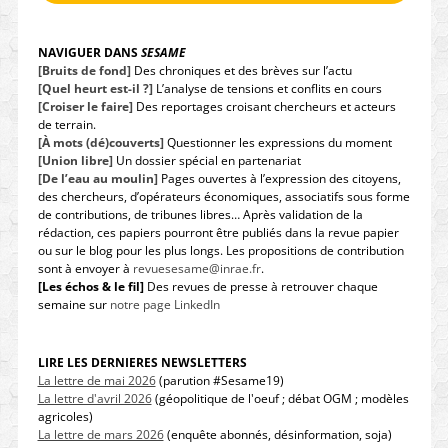
NAVIGUER DANS
SESAME
[Bruits de fond]
Des chroniques et des brèves sur l’actu
[Quel heurt est-il ?]
L’analyse de tensions et conflits en cours
[Croiser le faire]
Des reportages croisant chercheurs et acteurs
de terrain.
[À mots (dé)couverts]
Questionner les expressions du moment
[Union libre]
Un dossier spécial en partenariat
[De l’eau au moulin]
Pages ouvertes à l’expression des citoyens,
des chercheurs, d’opérateurs économiques, associatifs sous forme
de contributions, de tribunes libres… Après validation de la
rédaction, ces papiers pourront être publiés dans la revue papier
ou sur le blog pour les plus longs. Les propositions de contribution
sont à envoyer à
revuesesame@inrae.fr
.
[Les échos & le fil]
Des revues de presse à retrouver chaque
semaine sur
notre page LinkedIn
LIRE LES DERNIERES NEWSLETTERS
La lettre de mai 2026
(parution #Sesame19)
La lettre d'avril 2026
(géopolitique de l'oeuf ; débat OGM ; modèles
agricoles)
La lettre de mars 2026
(enquête abonnés, désinformation, soja)