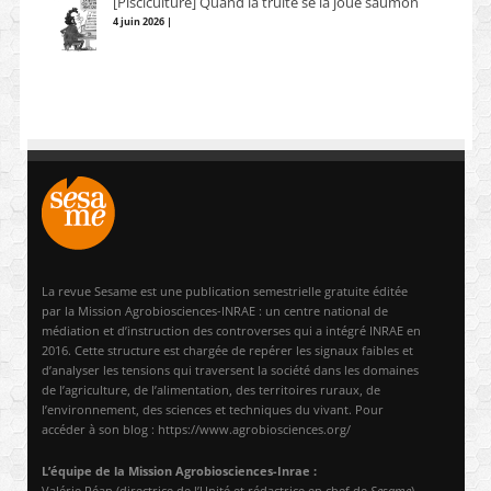
[Pisciculture] Quand la truite se la joue saumon
4 juin 2026 |
La revue Sesame est une publication semestrielle gratuite éditée
par la Mission Agrobiosciences-INRAE : un centre national de
médiation et d’instruction des controverses qui a intégré INRAE en
2016. Cette structure est chargée de repérer les signaux faibles et
d’analyser les tensions qui traversent la société dans les domaines
de l’agriculture, de l’alimentation, des territoires ruraux, de
l’environnement, des sciences et techniques du vivant. Pour
accéder à son blog : https://www.agrobiosciences.org/
L’équipe de la Mission Agrobiosciences-Inrae :
Valérie Péan (directrice de l’Unité et rédactrice en chef de
Sesame
),