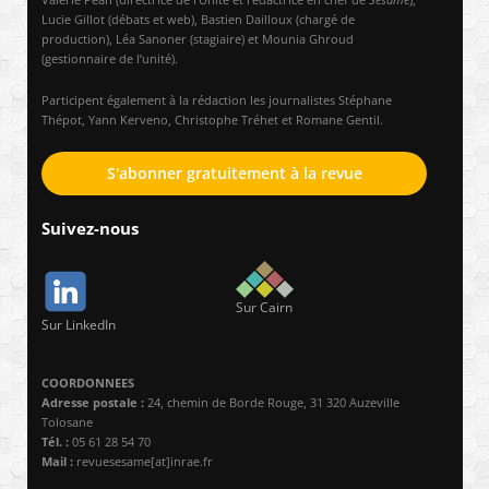
Lucie Gillot (débats et web), Bastien Dailloux (chargé de
production), Léa Sanoner (stagiaire) et Mounia Ghroud
(gestionnaire de l’unité).
Participent également à la rédaction les journalistes Stéphane
Thépot, Yann Kerveno, Christophe Tréhet et Romane Gentil.
S'abonner gratuitement à la revue
Suivez-nous
Sur Cairn
Sur LinkedIn
COORDONNEES
Adresse postale :
24, chemin de Borde Rouge, 31 320 Auzeville
Tolosane
Tél. :
05 61 28 54 70
Mail :
revuesesame[at]inrae.fr