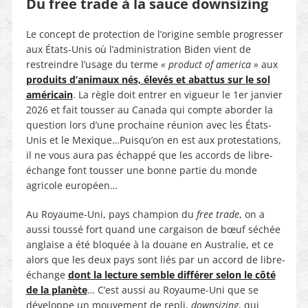
Du free trade à la sauce downsizing
Le concept de protection de l’origine semble progresser
aux États-Unis où l’administration Biden vient de
restreindre l’usage du terme
« product of america »
aux
produits d’animaux nés, élevés et abattus sur le sol
américain
. La règle doit entrer en vigueur le 1er janvier
2026 et fait tousser au Canada qui compte aborder la
question lors d’une prochaine réunion avec les États-
Unis et le Mexique…Puisqu’on en est aux protestations,
il ne vous aura pas échappé que les accords de libre-
échange font tousser une bonne partie du monde
agricole européen…
Au Royaume-Uni, pays champion du
free trade
, on a
aussi toussé fort quand une cargaison de bœuf séchée
anglaise a été bloquée à la douane en Australie, et ce
alors que les deux pays sont liés par un accord de libre-
échange
dont la lecture semble différer selon le côté
de la planète
… C’est aussi au Royaume-Uni que se
développe un mouvement de repli,
downsizing
, qui