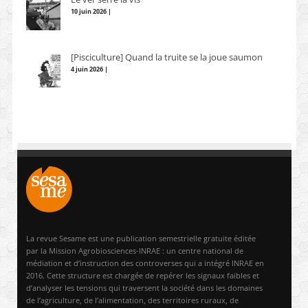
10 juin 2026 |
[Pisciculture] Quand la truite se la joue saumon
4 juin 2026 |
La revue Sesame est une publication semestrielle gratuite éditée
par la Mission Agrobiosciences-INRAE : un centre national de
médiation et d’instruction des controverses qui a intégré INRAE en
2016. Cette structure est chargée de repérer les signaux faibles et
d’analyser les tensions qui traversent la société dans les domaines
de l’agriculture, de l’alimentation, des territoires ruraux, de