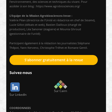
l’environnement, des sciences et techniques du vivant. Pour
accéder à son blog : https://www.agrobiosciences.org/
L’équipe de la Mission Agrobiosciences-Inrae :
Valérie Péan (directrice de l’Unité et rédactrice en chef de
Sesame
),
Lucie Gillot (débats et web), Bastien Dailloux (chargé de
production), Léa Sanoner (stagiaire) et Mounia Ghroud
(gestionnaire de l’unité).
Participent également à la rédaction les journalistes Stéphane
Thépot, Yann Kerveno, Christophe Tréhet et Romane Gentil.
S'abonner gratuitement à la revue
Suivez-nous
Sur Cairn
Sur LinkedIn
COORDONNEES