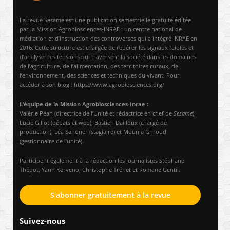
La revue Sesame est une publication semestrielle gratuite éditée
par la Mission Agrobiosciences-INRAE : un centre national de
médiation et d’instruction des controverses qui a intégré INRAE en
2016. Cette structure est chargée de repérer les signaux faibles et
d’analyser les tensions qui traversent la société dans les domaines
de l’agriculture, de l’alimentation, des territoires ruraux, de
l’environnement, des sciences et techniques du vivant. Pour
accéder à son blog : https://www.agrobiosciences.org/
L’équipe de la Mission Agrobiosciences-Inrae :
Valérie Péan (directrice de l’Unité et rédactrice en chef de
Sesame
),
Lucie Gillot (débats et web), Bastien Dailloux (chargé de
production), Léa Sanoner (stagiaire) et Mounia Ghroud
(gestionnaire de l’unité).
Participent également à la rédaction les journalistes Stéphane
Thépot, Yann Kerveno, Christophe Tréhet et Romane Gentil.
S'abonner gratuitement à la revue
Suivez-nous