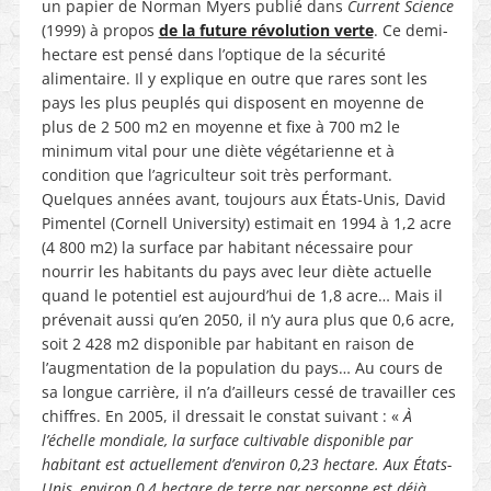
un papier de Norman Myers publié dans
Current Science
(1999) à propos
de la future révolution verte
. Ce demi-
hectare est pensé dans l’optique de la sécurité
alimentaire. Il y explique en outre que rares sont les
pays les plus peuplés qui disposent en moyenne de
plus de 2 500 m2 en moyenne et fixe à 700 m2 le
minimum vital pour une diète végétarienne et à
condition que l’agriculteur soit très performant.
Quelques années avant, toujours aux États-Unis, David
Pimentel (Cornell University) estimait en 1994 à 1,2 acre
(4 800 m2) la surface par habitant nécessaire pour
nourrir les habitants du pays avec leur diète actuelle
quand le potentiel est aujourd’hui de 1,8 acre… Mais il
prévenait aussi qu’en 2050, il n’y aura plus que 0,6 acre,
soit 2 428 m2 disponible par habitant en raison de
l’augmentation de la population du pays… Au cours de
sa longue carrière, il n’a d’ailleurs cessé de travailler ces
chiffres. En 2005, il dressait le constat suivant : «
À
l’échelle mondiale, la surface cultivable disponible par
habitant est actuellement d’environ 0,23 hectare. Aux États-
Unis, environ 0,4 hectare de terre par personne est déjà