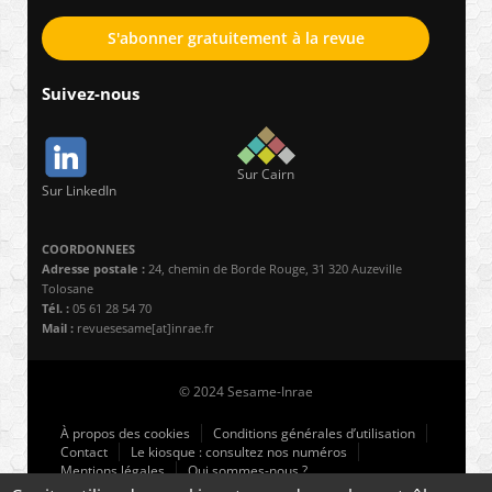
S'abonner gratuitement à la revue
Suivez-nous
Sur Cairn
Sur LinkedIn
COORDONNEES
Adresse postale :
24, chemin de Borde Rouge, 31 320 Auzeville
Tolosane
Tél. :
05 61 28 54 70
Mail :
revuesesame[at]inrae.fr
© 2024 Sesame-Inrae
À propos des cookies
Conditions générales d’utilisation
Contact
Le kiosque : consultez nos numéros
Mentions légales
Qui sommes-nous ?