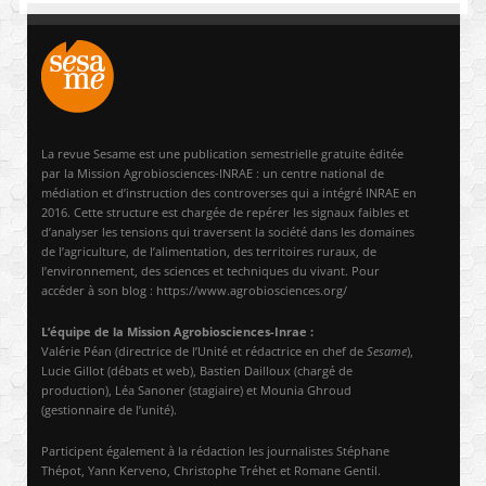
La revue Sesame est une publication semestrielle gratuite éditée
par la Mission Agrobiosciences-INRAE : un centre national de
médiation et d’instruction des controverses qui a intégré INRAE en
2016. Cette structure est chargée de repérer les signaux faibles et
d’analyser les tensions qui traversent la société dans les domaines
de l’agriculture, de l’alimentation, des territoires ruraux, de
l’environnement, des sciences et techniques du vivant. Pour
accéder à son blog : https://www.agrobiosciences.org/
L’équipe de la Mission Agrobiosciences-Inrae :
Valérie Péan (directrice de l’Unité et rédactrice en chef de
Sesame
),
Lucie Gillot (débats et web), Bastien Dailloux (chargé de
production), Léa Sanoner (stagiaire) et Mounia Ghroud
(gestionnaire de l’unité).
Participent également à la rédaction les journalistes Stéphane
Thépot, Yann Kerveno, Christophe Tréhet et Romane Gentil.