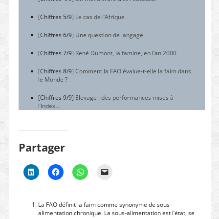
[Chiffres 5/9]
Le cas de l’Afrique
[Chiffres 6/9]
Une question de langage
[Chiffres 7/9]
René Dumont, la famine, en l’an 2000
[Chiffres 8/9]
Comment la FAO évalue-t-elle la faim dans
le Monde ?
[Chiffres 9/9]
Elevage : des performances mises à
l’index…
Partager
La FAO définit la faim comme synonyme de sous-
alimentation chronique. La sous-alimentation est l’état, se