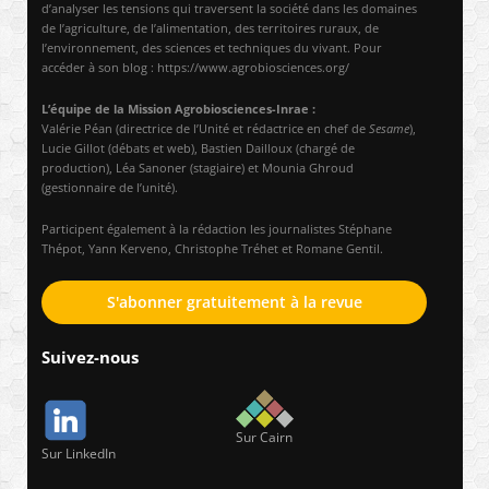
d’analyser les tensions qui traversent la société dans les domaines
de l’agriculture, de l’alimentation, des territoires ruraux, de
l’environnement, des sciences et techniques du vivant. Pour
accéder à son blog : https://www.agrobiosciences.org/
L’équipe de la Mission Agrobiosciences-Inrae :
Valérie Péan (directrice de l’Unité et rédactrice en chef de
Sesame
),
Lucie Gillot (débats et web), Bastien Dailloux (chargé de
production), Léa Sanoner (stagiaire) et Mounia Ghroud
(gestionnaire de l’unité).
Participent également à la rédaction les journalistes Stéphane
Thépot, Yann Kerveno, Christophe Tréhet et Romane Gentil.
S'abonner gratuitement à la revue
Suivez-nous
Sur Cairn
Sur LinkedIn