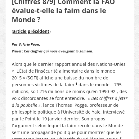
[Chiffres 8/9] Comment la FAO
évalue-t-elle la faim dans le
Monde ?
(
article précédent
)
Par Valérie Péan
,
Visuel : Ces chiffres qui nous aveuglent © Samson
.
Alors que le dernier rapport annuel des Nations-Unies
« L’État de l’insécurité alimentaire dans le monde
2015 » (SOFI) affiche une baisse du nombre de
1
personnes victimes de la faim
dans le monde – 795
millions, soit 216 millions de moins qu’en 1990-92-, des
voix discordantes se font entendre.
« Des chiffres à jeter
à la poubelle »
, lance Thomas Pogge, professeur de
philosophie politique à l’Université de Yale, interviewé
par le Point le 19 janvier dernier. Son propos :
l’argument selon lequel la faim recule dans le Monde
sert une propagande politique pour montrer que les
2