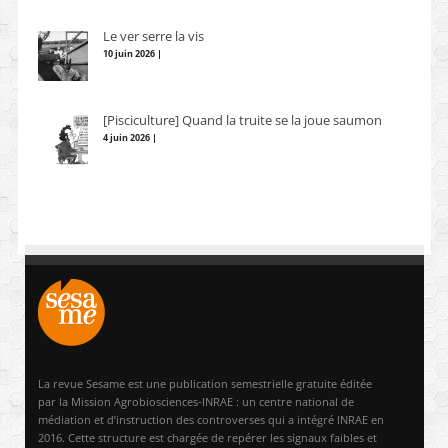
Le ver serre la vis
10 juin 2026 |
[Pisciculture] Quand la truite se la joue saumon
4 juin 2026 |
La revue Sesame est une publication semestrielle gratuite éditée
par la Mission Agrobiosciences-INRAE : un centre national de
médiation et d’instruction des controverses qui a intégré INRAE en
2016. Cette structure est chargée de repérer les signaux faibles et