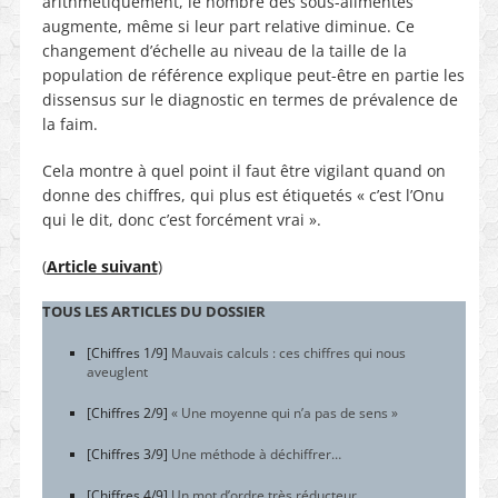
arithmétiquement, le nombre des sous-alimentés
augmente, même si leur part relative diminue. Ce
changement d’échelle au niveau de la taille de la
population de référence explique peut-être en partie les
dissensus sur le diagnostic en termes de prévalence de
la faim.
Cela montre à quel point il faut être vigilant quand on
donne des chiffres, qui plus est étiquetés « c’est l’Onu
qui le dit, donc c’est forcément vrai ».
(
Article suivant
)
TOUS LES ARTICLES DU DOSSIER
[Chiffres 1/9]
Mauvais calculs : ces chiffres qui nous
aveuglent
[Chiffres 2/9]
« Une moyenne qui n’a pas de sens »
[Chiffres 3/9]
Une méthode à déchiffrer…
[Chiffres 4/9]
Un mot d’ordre très réducteur