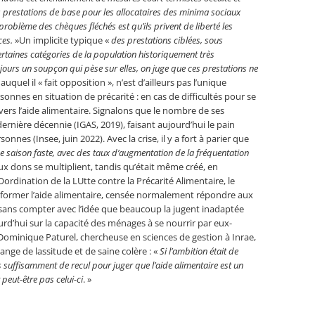
s prestations de base pour les allocataires des minima sociaux
roblème des chèques fléchés est qu’ils privent de liberté les
ces.
»Un implicite typique «
des prestations ciblées, sous
ertaines catégories de la population historiquement très
ujours un soupçon qui pèse sur elles, on juge que ces prestations ne
uquel il « fait opposition », n’est d’ailleurs pas l’unique
onnes en situation de précarité : en cas de difficultés pour se
vers l’aide alimentaire. Signalons que le nombre de ses
dernière décennie (IGAS, 2019), faisant aujourd’hui le pain
nnes (Insee, juin 2022). Avec la crise, il y a fort à parier que
e saison faste, avec des taux d’augmentation de la fréquentation
ux dons se multiplient, tandis qu’était même créé, en
dination de la LUtte contre la Précarité Alimentaire, le
nsformer l’aide alimentaire, censée normalement répondre aux
t sans compter avec l’idée que beaucoup la jugent inadaptée
urd’hui sur la capacité des ménages à se nourrir par eux-
Dominique Paturel, chercheuse en sciences de gestion à Inrae,
ange de lassitude et de saine colère : «
Si l’ambition était de
s suffisamment de recul pour juger que l’aide alimentaire est un
t peut-être pas celui-ci
. »