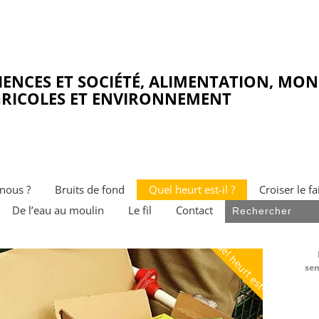
IENCES ET SOCIÉTÉ, ALIMENTATION, MO
RICOLES ET ENVIRONNEMENT
nous ?
Bruits de fond
Quel heurt est-il ?
Croiser le fa
De l’eau au moulin
Le fil
Contact
Quel heurt est-il ?
sem