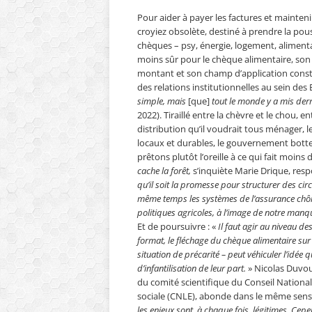
Pour aider à payer les factures et maintenir 
croyiez obsolète, destiné à prendre la pous
chèques – psy, énergie, logement, alimentai
moins sûr pour le chèque alimentaire, son 
montant et son champ d’application constam
des relations institutionnelles au sein de
simple, mais
[que]
tout le monde y a mis derri
2022). Tiraillé entre la chèvre et le chou,
distribution qu’il voudrait tous ménager, l
locaux et durables, le gouvernement botte
prêtons plutôt l’oreille à ce qui fait moins d
cache la forêt,
s’inquiète Marie Drique, resp
qu’il soit la promesse pour structurer des circu
même temps les systèmes de l’assurance chôma
politiques agricoles, à l’image de notre man
Et de poursuivre : «
Il faut agir au niveau de
format,
le fléchage du chèque alimentaire sur
situation de précarité – peut véhiculer l’idée
d’infantilisation de leur part.
» Nicolas Duvoux
du comité scientifique du Conseil National 
sociale (CNLE), abonde dans le même sens 
les enjeux sont, à chaque fois, légitimes. Ce