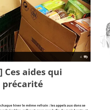
4
] Ces aides qui
 précarité
t chaque hiver le même refrain : les appels aux dons se