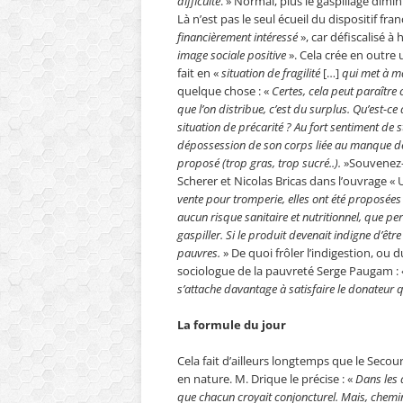
difficulté
. » Normal, plus le gaspillage dim
Là n’est pas le seul écueil du dispositif fra
financièrement intéressé
», car défiscalisé à
image sociale positive
». Cela crée en outre
fait en «
situation de fragilité
[…]
qui met à ma
quelque chose : «
Certes, cela peut paraître c
que l’on distribue, c’est du surplus. Qu’est-c
situation de précarité ? Au fort sentiment de s
dépossession de son corps liée au manque de cho
proposé (trop gras, trop sucré..).
»Souvenez-v
Scherer et Nicolas Bricas dans l’ouvrage « 
vente pour tromperie, elles ont été proposées
aucun risque sanitaire et nutritionnel, que pers
gaspiller. Si le produit devenait indigne d’êt
pauvres.
» De quoi frôler l’indigestion, ou 
sociologue de la pauvreté Serge Paugam :
s’attache davantage à satisfaire le donateur q
La formule du jour
Cela fait d’ailleurs longtemps que le Secour
en nature. M. Drique le précise : «
Dans les 
que chacun croyait conjoncturel. Mais, chemin 