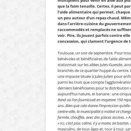
multiplient pour venir en aide aux plus
que la faim tenaille. Certes, il peut pa
l’aide alimentaire qui permet, chaque 
un peu autour d’un repas chaud. Même
dans l’arrière-cuisine du gouverneme
raccommodés et remplacés ne suffisent
voir. Pire, ils jouent parfois contre ell
concession, qui clament l’urgence de
Toulouse, un soir de septembre. Pour trou
bénévoles et bénéficiaires de l’aide aliment
stationnait sur les allées Jules-Guesde, av
branchés de ce quartier huppé du centre. D
une impasse située à Jules-Julien pour enf
parmi les trois que compte l’agglomération
derniers bénéficiaires pour la distribution
aujourd’hui nature, et banane : une cinqua
Rond où l’on fournissait en moyenne 150 rep
ans.
Bien que cela donne l’impression qu’elle 
centre-ville, la municipalité a motivé ce chan
fermée, chauffée, avec des places assises
. » 
«
Ici, c’est plus calme, il y a moins de baston.
masculins, de tous âges et, tour à tour, sa