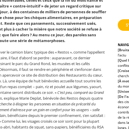
 vulnérables, celles et ceux que la fin du mois hante et
raître « contre-intuitif » de jeter un regard critique sur
jour, à des centaines de milliers de personnes de souffler
 chose pour les chèques alimentaires, en préparation
nt. Reste que ces pansements, successivement usés,
S
 plus à cacher la misère que notre société se refuse à
e : que faire alors ? Au menu ce jour, des paroles sans
 toute une série de métamorphoses.
NAVI
[Bruit
ver le camion blanc typique des « Restos », comme l’appellent
l’actu
aire, il faut d’abord se perdre : auparavant, ce dernier
[Quel h
oisinant le parc du Grand Rond, les musées et les cafés
conflit
ésormais, il faut se rendre en périphérie et s’enfoncer dans
[Croise
in apercevoir ce site de distribution des Restaurants du cœur,
cherche
. Là, une équipe de huit bénévoles accueille tout sourire les
[À mot
du mo
 d’un repas complet – pain, riz et poulet aux légumes, yaourt,
[Union
ntaine seront distribués ce soir. «
C’est peu, comparé au Grand
[De l’
as
, explique Marie Deplat, bénévole des Restos depuis quatre
des ci
cherche à éloigner les personnes en situation de précarité du
économ
gement d’adresse par un gain en confort pour les usagers – salle
contrib
Alain, bénéficiaire depuis le premier confinement, s’en satisfait :
de la r
» Comme lui, les visages croisés ce soir sont pour la plupart
dans la
ns-abri, habitants de squat, sans-papiers, bénéficiaires du RSA
longs. 