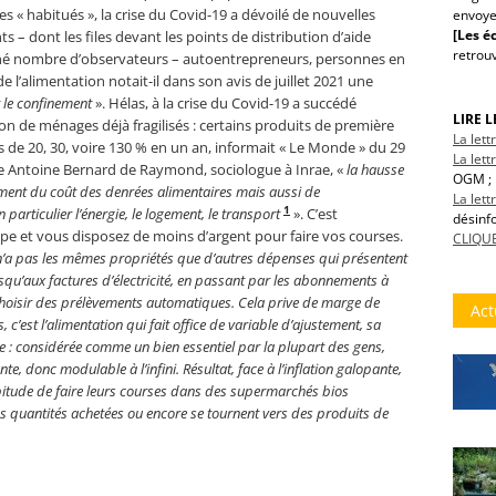
s « habitués », la crise du Covid-19 a dévoilé de nouvelles
envoye
[Les éc
nts – dont les files devant les points de distribution d’aide
retrou
gné nombre d’observateurs – autoentrepreneurs, personnes en
e l’alimentation notait-il dans son avis de juillet 2021 une
t le confinement
». Hélas, à la crise du Covid-19 a succédé
LIRE 
tion de ménages déjà fragilisés : certains produits de première
La let
 de 20, 30, voire 130 % en un an, informait « Le Monde » du 29
La lett
te Antoine Bernard de Raymond, sociologue à Inrae, «
la hausse
OGM ; 
ent du coût des denrées alimentaires mais aussi de
La let
1
particulier l’énergie, le logement, le transport
». C’est
désinf
e et vous disposez de moins d’argent pour faire vos courses.
CLIQUE
 n’a pas les mêmes propriétés que d’autres dépenses qui présentent
usqu’aux factures d’électricité, en passant par les abonnements à
 choisir des prélèvements automatiques. Cela prive de marge de
Act
 c’est l’alimentation qui fait office de variable d’ajustement, sa
xe : considérée comme un bien essentiel par la plupart des gens,
, donc modulable à l’infini. Résultat, face à l’inflation galopante,
bitude de faire leurs courses dans des supermarchés bios
es quantités achetées ou encore se tournent vers des produits de