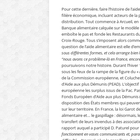
Pour cette dernière, faire l’histoire de l’ai
filière économique, incluant acteurs de la p
distribution. Tout commence à Arcueil, en 
Banque alimentaire calquée sur le modèle
emboîte le pas et fonde les Restaurants du 
Croix-Rouge. Tous s’imposent alors comme d
question de l’aide alimentaire est-elle d’em
sous différentes formes, et cela arrange bien l’
“nous avons ce problème-là en France, encore
poursuivons notre histoire. Durant l’hiver 
sous les feux de la rampe de la figure du «
de la Commission européenne, et Coluche
d’Aide aux plus Démunis (PEAD). L’objectif 
européenne les surplus issus de la Pac. Pa
Fonds Européen d’Aide aux plus Démunis (F
disposition des États membres qui peuvent
sur leur territoire. En France, la loi Garot
alimentaire et… le gaspillage : désormais, l
transfert de leurs invendus à des associa
rapport auquel a participé D. Paturel pour 
fonctionnent en vases communicants et, para