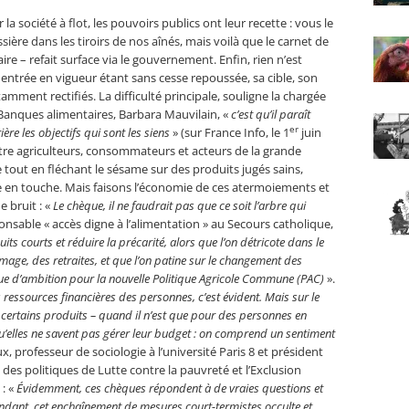
la société à flot, les pouvoirs publics ont leur recette : vous le
sière dans les tiroirs de nos aînés, mais voilà que le carnet de
re – refait surface via le gouvernement. Enfin, rien n’est
entrée en vigueur étant sans cesse repoussée, sa cible, son
ment rectifiés. La difficulté principale, souligne la chargée
s Banques alimentaires, Barbara Mauvilain, «
c’est qu’il paraît
er
ère les objectifs qui sont les siens
» (sur France Info, le 1
juin
 entre agriculteurs, consommateurs et acteurs de la grande
e tout en fléchant le sésame sur des produits jugés sains,
 en touche. Mais faisons l’économie de ces atermoiements et
e bruit : «
Le chèque, il ne faudrait pas que ce soit l’arbre qui
onsable « accès digne à l’alimentation » au Secours catholique,
its courts et réduire la précarité, alors que l’on détricote dans le
ge, des retraites, et que l’on patine sur le changement des
que d’ambition pour la nouvelle Politique Agricole Commune (PAC)
».
s ressources financières des personnes, c’est évident. Mais sur le
 certains produits – quand il n’est que pour des personnes en
 qu’elles ne savent pas gérer leur budget : on comprend un sentiment
, professeur de sociologie à l’université Paris 8 et président
des politiques de Lutte contre la pauvreté et l’Exclusion
: «
Évidemment, ces chèques répondent à de vraies questions et
pendant, cet enchaînement de mesures court-termistes occulte et