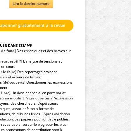
Lire le dernier numéro
'abonner gratuitement à la revue
GUER DANS
SESAME
s de fond]
Des chroniques et des brèves sur
eurt est-il ?]
L’analyse de tensions et
s en cours
r le faire]
Des reportages croisant
urs et acteurs de terrain.
s (dé)couverts]
Questionner les expressions
ment
 libre]
Un dossier spécial en partenariat
eau au moulin]
Pages ouvertes à l’expression
toyens, des chercheurs, d’opérateurs
iques, associatifs sous forme de
utions, de tribunes libres… Après validation
édaction, ces papiers pourront être publiés
 revue papier ou sur le blog pour les plus
Les propositions de contribution sont à