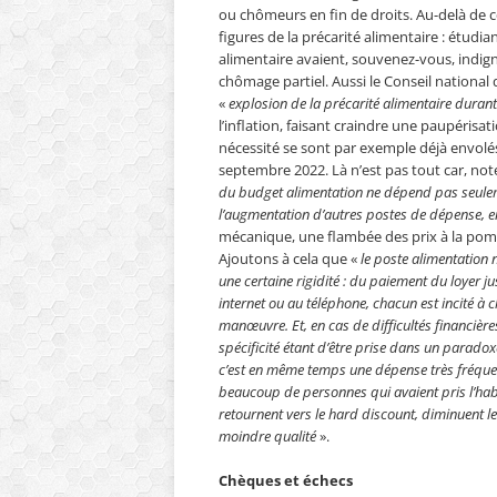
ou chômeurs en fin de droits. Au-delà de ce
figures de la précarité alimentaire : étudia
alimentaire avaient, souvenez-vous, indi
chômage partiel. Aussi le Conseil national d
«
explosion de la précarité alimentaire duran
l’inflation, faisant craindre une paupérisa
nécessité se sont par exemple déjà envolés
septembre 2022. Là n’est pas tout car, no
du budget alimentation ne dépend pas seulem
l’augmentation d’autres postes de dépense, en 
mécanique, une flambée des prix à la pomp
Ajoutons à cela que «
le poste alimentation
une certaine rigidité : du paiement du loyer j
internet ou au téléphone, chacun est incité à
manœuvre. Et, en cas de difficultés financières,
spécificité étant d’être prise dans un parado
c’est en même temps une dépense très fréquente
beaucoup de personnes qui avaient pris l’ha
retournent vers le hard discount, diminuent l
moindre qualité
».
Chèques et échecs