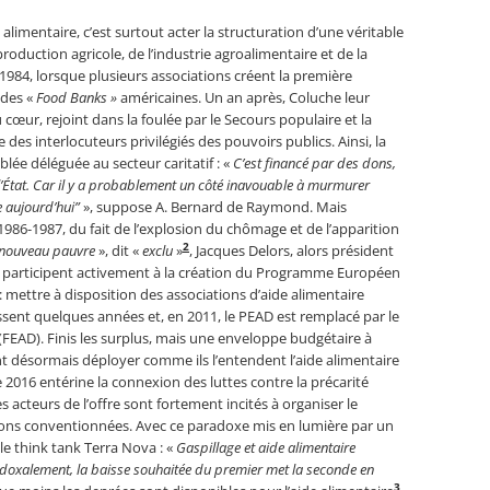
de alimentaire, c’est surtout acter la structuration d’une véritable
roduction agricole, de l’industrie agroalimentaire et de la
1984, lorsque plusieurs associations créent la première
 des «
Food Banks »
américaines. Un an après, Coluche leur
cœur, rejoint dans la foulée par le Secours populaire et la
es interlocuteurs privilégiés des pouvoirs publics. Ainsi, la
blée déléguée au secteur caritatif : «
C’est financé par des dons,
État. Car il y
a probablement un côté inavouable à murmurer
 aujourd’hui”
», suppose A. Bernard de Raymond. Mais
1986-1987, du fait de l’explosion du chômage et de l’apparition
2
nouveau pauvre
», dit «
exclu
»
, Jacques Delors, alors président
 participent activement à la création du Programme Européen
: mettre à disposition des associations d’aide alimentaire
ssent quelques années et, en 2011, le PEAD est remplacé par le
EAD). Finis les surplus, mais une enveloppe budgétaire à
 désormais déployer comme ils l’entendent l’aide alimentaire
 de 2016 entérine la connexion des luttes contre la précarité
es acteurs de l’offre sont fortement incités à organiser le
tions conventionnées. Avec ce paradoxe mis en lumière par un
le think tank Terra Nova : «
Gaspillage et aide alimentaire
doxalement, la baisse souhaitée du premier met la seconde en
3