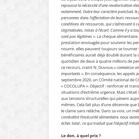
repousse la nécessité d’une revalorisation de
notamment. Outre leur caractère ponctuel, le p
personnes dans l’affectation de leurs ressour
conditions de ressources, qui s’adressent à c
stigmatisées, mises à l’écart. Comme il y a to
sont pas légitimes
»
.
Le chèque alimentaire, a
prestation envisagée pour soutenir les pers
nourrir, elles peuvent toujours se tourner 
bénéficiaires aurait déjà doublé durant la 
quotidien de deux à quatre millions de perso
ce recours, craint N. Duvoux,«
connaisse un
importants
». En conséquence, les appels a
septembre 2020, un COmité national de COor
« COCOLUPA ». Objectif : renforcer et tra
situations d’extrême urgence. Mais c’étai
aux tensions structurelles qui pèsent aujo
mêmes. Cela fait plus d’une décennie que 
le clame sans relâche. Dans sa voix, un mél
combattre l’insécurité alimentaire, nous avon
échec total ; ce qui traduit que l’objectif n’étai
Le don, à quel prix ?