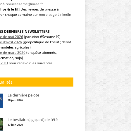
r à
revuesesame@inrae.fr
.
hos & le fil]
Des revues de presse à
ver chaque semaine sur
notre page LinkedIn
LES DERNIERES NEWSLETTERS
tre de mai 2026
(parution #Sesame19)
re d'avril 2026
(géopolitique de l'oeuf ; débat
modèles agricoles)
tre de mars 2026
(enquête abonnés,
ormation, soja)
Z ICI
pour recevoir les suivantes
ualités
La dernière pelote
30 juin 2026 |
Le bestiaire (agaçant) de l’été
17 juin 2026 |