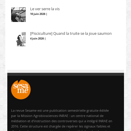
Le ver serre la vis
10 juin 2026 |
[Pisciculture] Quand la truite se la joue saumon
4 juin 2026 |
La revue Sesame est une publication semestrielle gratuite éditée
par la Mission Agrobiosciences-INRAE : un centre national de
médiation et d’instruction des controverses qui a intégré INRAE en
2016. Cette structure est chargée de repérer les signaux faibles et