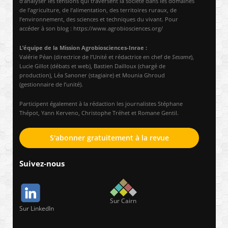
d’analyser les tensions qui traversent la société dans les domaines
de l’agriculture, de l’alimentation, des territoires ruraux, de
l’environnement, des sciences et techniques du vivant. Pour
accéder à son blog : https://www.agrobiosciences.org/
L’équipe de la Mission Agrobiosciences-Inrae :
Valérie Péan (directrice de l’Unité et rédactrice en chef de
Sesame
),
Lucie Gillot (débats et web), Bastien Dailloux (chargé de
production), Léa Sanoner (stagiaire) et Mounia Ghroud
(gestionnaire de l’unité).
Participent également à la rédaction les journalistes Stéphane
Thépot, Yann Kerveno, Christophe Tréhet et Romane Gentil.
S'abonner gratuitement à la revue
Suivez-nous
Sur Cairn
Sur LinkedIn