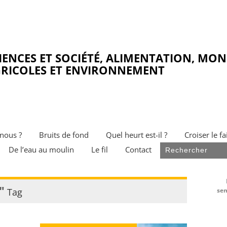
IENCES ET SOCIÉTÉ, ALIMENTATION, MO
RICOLES ET ENVIRONNEMENT
nous ?
Bruits de fond
Quel heurt est-il ?
Croiser le fa
De l’eau au moulin
Le fil
Contact
"
Tag
sem