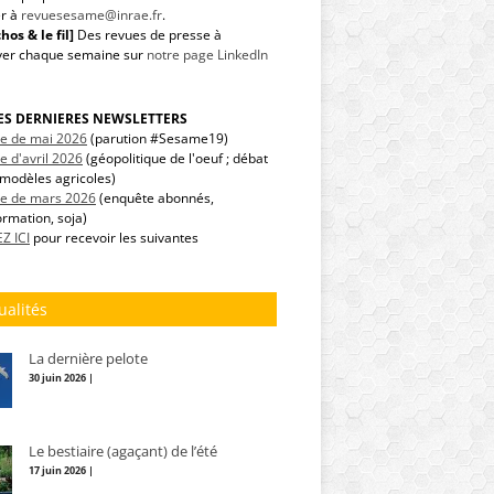
r à
revuesesame@inrae.fr
.
hos & le fil]
Des revues de presse à
ver chaque semaine sur
notre page LinkedIn
LES DERNIERES NEWSLETTERS
tre de mai 2026
(parution #Sesame19)
re d'avril 2026
(géopolitique de l'oeuf ; débat
modèles agricoles)
tre de mars 2026
(enquête abonnés,
ormation, soja)
Z ICI
pour recevoir les suivantes
ualités
La dernière pelote
30 juin 2026 |
Le bestiaire (agaçant) de l’été
17 juin 2026 |