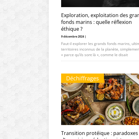
Exploration, exploitation des gra
fonds marins : quelle réflexion
éthique ?
9 décembre 2024 |
Faut-il explorer les grands fonds marins, ult
territoires inconnus de la planète, simplemen
« parce qu’ils sont là », comme le disait
Déchiffrages
Transition protéique : paradoxes