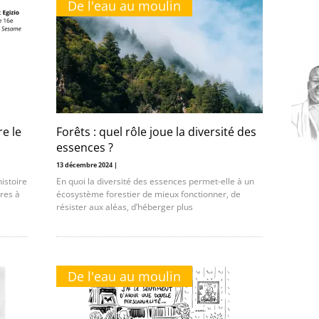
De l'eau au moulin
re le
Forêts : quel rôle joue la diversité des
essences ?
13 décembre 2024 |
istoire
En quoi la diversité des essences permet-elle à un
ires à
écosystème forestier de mieux fonctionner, de
résister aux aléas, d’héberger plus
De l'eau au moulin