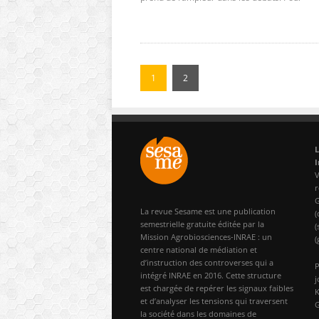
1
2
L
I
V
r
G
La revue Sesame est une publication
(
semestrielle gratuite éditée par la
(
Mission Agrobiosciences-INRAE : un
(
centre national de médiation et
d’instruction des controverses qui a
P
intégré INRAE en 2016. Cette structure
j
est chargée de repérer les signaux faibles
K
et d’analyser les tensions qui traversent
G
la société dans les domaines de