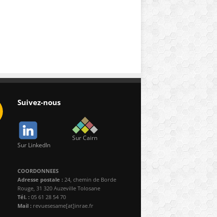
Suivez-nous
Sur Cairn
Sur LinkedIn
COORDONNEES
Adresse postale :
24, chemin de Borde
Rouge, 31 320 Auzeville Tolosane
Tél. :
05 61 28 54 70
Mail :
revuesesame[at]inrae.fr