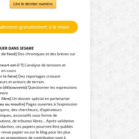
Lire le dernier numéro
'abonner gratuitement à la revue
GUER DANS
SESAME
s de fond]
Des chroniques et des brèves sur
eurt est-il ?]
L’analyse de tensions et
s en cours
r le faire]
Des reportages croisant
urs et acteurs de terrain.
s (dé)couverts]
Questionner les expressions
ment
 libre]
Un dossier spécial en partenariat
eau au moulin]
Pages ouvertes à l’expression
toyens, des chercheurs, d’opérateurs
iques, associatifs sous forme de
utions, de tribunes libres… Après validation
édaction, ces papiers pourront être publiés
 revue papier ou sur le blog pour les plus
Les propositions de contribution sont à