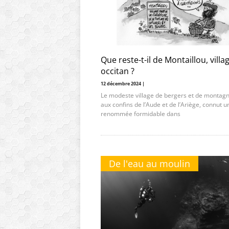
Que reste-t-il de Montaillou, villa
occitan ?
12 décembre 2024 |
Le modeste village de bergers et de montagn
aux confins de l’Aude et de l’Ariège, connut u
renommée formidable dans
De l'eau au moulin