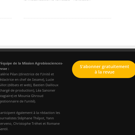
’équipe de la Mission Agrobiosciences-
S'abonner gratuitement
nrae :
à la revue
alérie Péan (directrice de l’Unité et
édactrice en chef de
Sesame
), Lucie
illot (débats et web), Bastien Dailloux
chargé de production), Léa Sanoner
stagiaire) et Mounia Ghroud
gestionnaire de l’unité).
articipent également à la rédaction les
ournalistes Stéphane Thépot, Yann
erveno, Christophe Tréhet et Romane
entil.