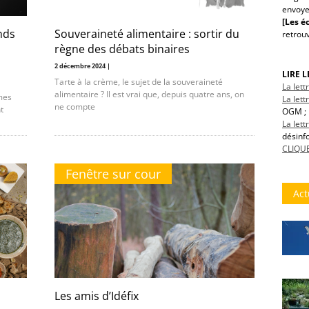
envoye
[Les éc
nds
Souveraineté alimentaire : sortir du
retrou
règne des débats binaires
2 décembre 2024 |
LIRE 
Tarte à la crème, le sujet de la souveraineté
La let
alimentaire ? Il est vrai que, depuis quatre ans, on
imes
La lett
ne compte
t
OGM ; 
La let
désinf
CLIQUE
Fenêtre sur cour
Act
Les amis d’Idéfix