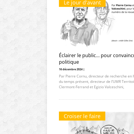
Le jour d'avant
Éclairer le public… pour convainc
politique
16 décembre 2024 |
Par Pierre Cornu, directeur de recherche en h
du temps présent, directeur de l’UMR Territo
Clermont-Ferrand et Egizio Valceschini,
Croiser le faire