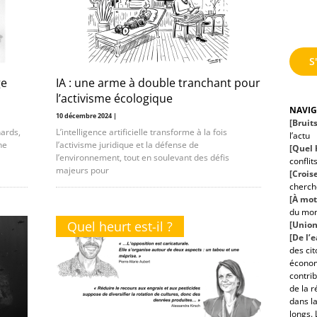
S
ge
IA : une arme à double tranchant pour
l’activisme écologique
NAVI
10 décembre 2024 |
[Bruit
ards,
L’intelligence artificielle transforme à la fois
l’actu
ne
l’activisme juridique et la défense de
[Quel h
l’environnement, tout en soulevant des défis
conflit
majeurs pour
[Croise
cherche
[À mot
du mo
Quel heurt est-il ?
[Union
[De l’
des ci
économ
contrib
de la r
dans la
longs. 