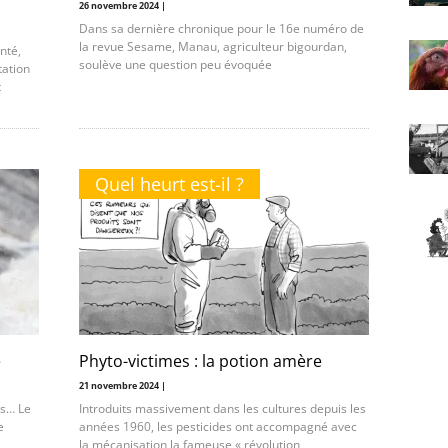
26 novembre 2024 |
Dans sa dernière chronique pour le 16e numéro de
la revue Sesame, Manau, agriculteur bigourdan,
nté,
soulève une question peu évoquée
tation
t
Quel heurt est-il ?
e
Phyto-victimes : la potion amère
21 novembre 2024 |
is… Le
Introduits massivement dans les cultures depuis les
e
années 1960, les pesticides ont accompagné avec
la mécanisation la fameuse « révolution