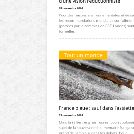
d’une vision réductionniste
28 novembre 2024 |
Pour des raisons environnementales et de sa
les recommandations mondiales sur l’alimen
(portées par la commission EAT-Lanciet) son
formelles :
Tout un monde
France bleue : sauf dans l’assiett
25 novembre 2024 |
Maïs brésilien, engrais russes, poulet polona
sujet de la souveraineté alimentaire français
prend de l’ampleur dans les débats. Pour