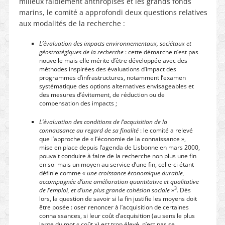
milieux faiblement anthropisés et les grands fonds
marins, le comité a approfondi deux questions relatives
aux modalités de la recherche :
L’évaluation des impacts environnementaux, sociétaux et
géostratégiques de la recherche
: cette démarche n’est pas
nouvelle mais elle mérite d’être développée avec des
méthodes inspirées des évaluations d’impact des
programmes d’infrastructures, notamment l’examen
systématique des options alternatives envisageables et
des mesures d’évitement, de réduction ou de
compensation des impacts ;
L’évaluation des conditions de l’acquisition de la
connaissance au regard de sa finalité
: le comité a relevé
que l’approche de « l’économie de la connaissance »,
mise en place depuis l’agenda de Lisbonne en mars 2000,
pouvait conduire à faire de la recherche non plus une fin
en soi mais un moyen au service d’une fin, celle-ci étant
définie comme
« une croissance économique durable,
accompagnée d’une amélioration quantitative et qualitative
3
de l’emploi, et d’une plus grande cohésion sociale
»
. Dès
lors, la question de savoir si la fin justifie les moyens doit
être posée : oser renoncer à l’acquisition de certaines
connaissances, si leur coût d’acquisition (au sens le plus
large du mot « coût ») est trop élevé, n’est pas se