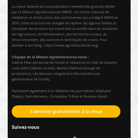
La revue Sesame est une publication semestrielle gratuite éditée
par la Mission Agrobiosciences-INRAE : un centre national de
médiation et d’instruction des controverses qui a intégré INRAE en
2016. Cette structure est chargée de repérer les signaux faibles et
d’analyser les tensions qui traversent la société dans les domaines
de l’agriculture, de l’alimentation, des territoires ruraux, de
l’environnement, des sciences et techniques du vivant. Pour
accéder à son blog : https://www.agrobiosciences.org/
L’équipe de la Mission Agrobiosciences-Inrae :
Valérie Péan (directrice de l’Unité et rédactrice en chef de
Sesame
),
Lucie Gillot (débats et web), Bastien Dailloux (chargé de
production), Léa Sanoner (stagiaire) et Mounia Ghroud
(gestionnaire de l’unité).
Participent également à la rédaction les journalistes Stéphane
Thépot, Yann Kerveno, Christophe Tréhet et Romane Gentil.
S'abonner gratuitement à la revue
Suivez-nous