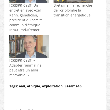
[CRISPR-Cas9] Un
Bretagne : la recherche
entretien avec Axel
de l’or plombe la
Kahn, généticien,
transition énergétique
président du comité
commun d’éthique
Inra-Cirad-Ifremer
[CRISPR-Cas9] «
Adapter l’animal ne
peut être un alibi
recevable. »
Tags:
eau
,
éthique
,
exploitation
,
Sesame16