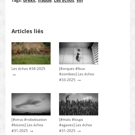
Tags:
brexit
,
fraude
,
Les Echos
,
vin
Articles liés
Les échos #34-2025
[#orques #feux
→
#zombies] Les échos
→
#33-2025
[#virus #robotisation
[#maïs #loups
#bisons] Les échos
#agaves] Les échos
→
→
#31-2025
#31-2025