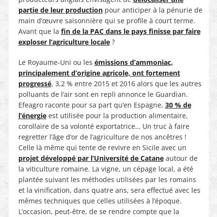
partie de leur production
pour anticiper à la pénurie de
main d’œuvre saisonnière qui se profile à court terme.
Avant que la
fin de la PAC dans le pays finisse par faire
exploser l’agriculture locale
?
Le Royaume-Uni ou les
émissions d’ammoniac,
principalement d’origine agricole, ont fortement
progressé
, 3,2 % entre 2015 et 2016 alors que les autres
polluants de l’air sont en repli annonce le Guardian.
Efeagro raconte pour sa part qu’en Espagne,
30 % de
l’énergie
est utilisée pour la production alimentaire,
corollaire de sa volonté exportatrice… Un truc à
faire
regretter l’âge d’or de l’agriculture de nos ancêtres !
Celle là même qui
tente de revivre en Sicile avec un
projet développé par l’Université de Catane
autour de
la viticulture romaine. La vigne, un cépage local, a été
plantée suivant les méthodes utilisées par les romains
et la vinification, dans quatre ans, sera effectué avec les
mêmes techniques que celles utilisées à l’époque.
L’occasion, peut-être, de se rendre compte que la