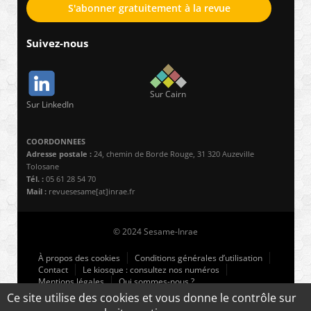
S'abonner gratuitement à la revue
Suivez-nous
Sur Cairn
Sur LinkedIn
COORDONNEES
Adresse postale :
24, chemin de Borde Rouge, 31 320 Auzeville
Tolosane
Tél. :
05 61 28 54 70
Mail :
revuesesame[at]inrae.fr
© 2024 Sesame-Inrae
À propos des cookies
Conditions générales d’utilisation
Contact
Le kiosque : consultez nos numéros
Mentions légales
Qui sommes-nous ?
Ce site utilise des cookies et vous donne le contrôle sur