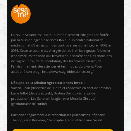
La revue Sesame est une publication semestrielle gratuite éditée
par la Mission Agrobiosciences-INRAE : un centre national de
médiation et d’instruction des controverses qui a intégré INRAE en
2016. Cette structure est chargée de repérer les signaux faibles et
d’analyser les tensions qui traversent la société dans les domaines
de l’agriculture, de l’alimentation, des territoires ruraux, de
l’environnement, des sciences et techniques du vivant. Pour
accéder à son blog : https://www.agrobiosciences.org/
L’équipe de la Mission Agrobiosciences-Inrae :
Valérie Péan (directrice de l’Unité et rédactrice en chef de
Sesame
),
Lucie Gillot (débats et web), Bastien Dailloux (chargé de
production), Léa Sanoner (stagiaire) et Mounia Ghroud
(gestionnaire de l’unité).
Participent également à la rédaction les journalistes Stéphane
Thépot, Yann Kerveno, Christophe Tréhet et Romane Gentil.