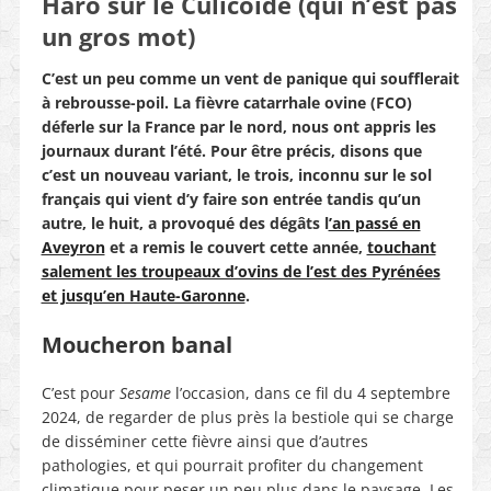
Haro sur le Culicoïde (qui n’est pas
un gros mot)
C’est un peu comme un vent de panique qui soufflerait
à rebrousse-poil. La fièvre catarrhale ovine (FCO)
déferle sur la France par le nord, nous ont appris les
journaux durant l’été. Pour être précis, disons que
c’est un nouveau variant, le trois, inconnu sur le sol
français qui vient d’y faire son entrée tandis qu’un
autre, le huit, a provoqué des dégâts l
’an passé en
Aveyron
et a remis le couvert cette année,
touchant
salement les troupeaux d’ovins de l’est des Pyrénées
et jusqu’en Haute-Garonne
.
Moucheron banal
C’est pour
Sesame
l’occasion, dans ce fil du 4 septembre
2024, de regarder de plus près la bestiole qui se charge
de disséminer cette fièvre ainsi que d’autres
pathologies, et qui pourrait profiter du changement
climatique pour peser un peu plus dans le paysage. Les