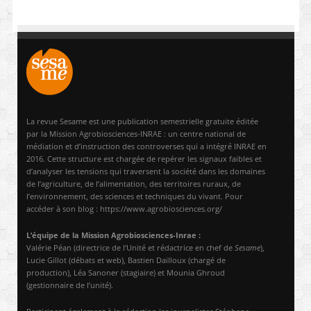
La revue Sesame est une publication semestrielle gratuite éditée
par la Mission Agrobiosciences-INRAE : un centre national de
médiation et d’instruction des controverses qui a intégré INRAE en
2016. Cette structure est chargée de repérer les signaux faibles et
d’analyser les tensions qui traversent la société dans les domaines
de l’agriculture, de l’alimentation, des territoires ruraux, de
l’environnement, des sciences et techniques du vivant. Pour
accéder à son blog : https://www.agrobiosciences.org/
L’équipe de la Mission Agrobiosciences-Inrae :
Valérie Péan (directrice de l’Unité et rédactrice en chef de
Sesame
),
Lucie Gillot (débats et web), Bastien Dailloux (chargé de
production), Léa Sanoner (stagiaire) et Mounia Ghroud
(gestionnaire de l’unité).