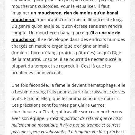
moucherons culicoïdes. Pour le visualiser, il faut
imaginer
un moucheron, rien de moins qu’un banal
moucheron
, mesurant d’un à trois millimètres de long.
Du genre qu’on avale ou qu’on écrase sans s’en rendre
compte. Un moucheron banal parce qu’
il a une vie de
moucheron
. Il se développe dans des endroits humides
chargés en matière organique d’origine animale
(fumière, bord d’étang, prairies pâturées) jusqu’à l’âge
de la maturité. Ensuite, il se nourrit de nectar sucré la
plupart du temps et se reproduit. C’est là que les
problèmes commencent.
Une fois fécondée, la femelle devient hématophage, elle
a besoin de sang frais pour assurer la croissance de ses
œufs. Et donc elle pique les animaux pour se nourrir.
Ces précisions sont fournies par Claire Garros,
chercheuse au Cirad, qui travaille sur ces moucherons
avec son équipe.
« C’est important de retenir que ce n’est
nullement un moustique, il n’y a pas de trompe et ce n’est
pas une espèce envahissante, il a toujours été là »
précise-t-