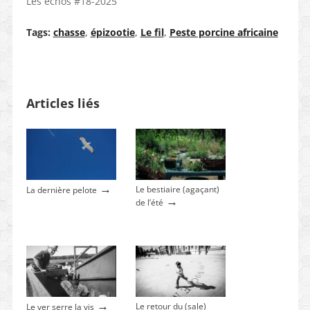
Les échos #18-2025
Tags:
chasse
,
épizootie
,
Le fil
,
Peste porcine africaine
Articles liés
→
Le bestiaire (agaçant)
La dernière pelote
→
de l’été
→
Le retour du (sale)
Le ver serre la vis