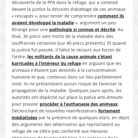
découverte de la PPA dans le refuge, qui a contesté
devant la justice la décision d’abattage de ces animaux
« rescapés », pour tenter de comprendre
comment ils
avaient développé la maladie
», argument un peu
étrange pour une
pathologie si connue et décrite
. Au
final, 30 porcs sont morts de la maladie dans des
souffrances certaines (sur 40 porcs présents). Et quand
la justice fut passée, il fallut le recours aux forces de
l’ordre,
les militants de la cause animale s’étant
barricadés à l’intérieur du refuge
en arguant que les
animaux n’étaient pas destinés à la consommation
humaine et que, contenus dans un lieu parfaitement
isolé, ils ne présentaient aucun risque de favoriser la
propagation de la maladie. Quelques jours après, les
autorités ont dépêché sur place la police anti-émeute
pour pouvoir
procéder à l’euthanasie des animaux
.
Déclenchant de nouvelles manifestations
fortement
médiatisées
par la présence de quelques stars, en dépit
des arguments des vétérinaires qui reprochaient au
refuge de ne s’être pas conformé aux mesures
obligatoires de biosécurité liées à la présence de la