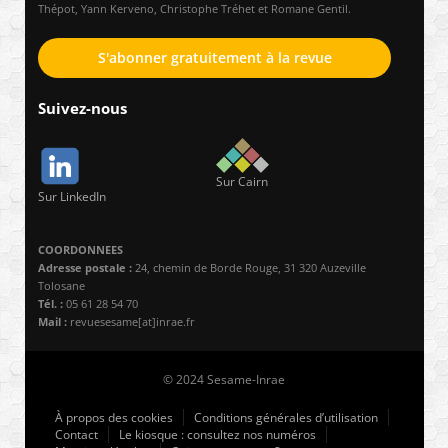
Thépot, Yann Kerveno, Christophe Tréhet et Romane Gentil.
S'abonner gratuitement à la revue
Suivez-nous
Sur Cairn
Sur LinkedIn
COORDONNEES
Adresse postale :
24, chemin de Borde Rouge, 31 320 Auzeville
Tolosane
Tél. :
05 61 28 54 70
Mail :
revuesesame[at]inrae.fr
© 2024 Sesame-Inrae
À propos des cookies
Conditions générales d’utilisation
Contact
Le kiosque : consultez nos numéros