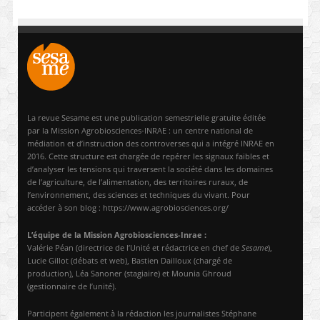
La revue Sesame est une publication semestrielle gratuite éditée
par la Mission Agrobiosciences-INRAE : un centre national de
médiation et d’instruction des controverses qui a intégré INRAE en
2016. Cette structure est chargée de repérer les signaux faibles et
d’analyser les tensions qui traversent la société dans les domaines
de l’agriculture, de l’alimentation, des territoires ruraux, de
l’environnement, des sciences et techniques du vivant. Pour
accéder à son blog : https://www.agrobiosciences.org/
L’équipe de la Mission Agrobiosciences-Inrae :
Valérie Péan (directrice de l’Unité et rédactrice en chef de
Sesame
),
Lucie Gillot (débats et web), Bastien Dailloux (chargé de
production), Léa Sanoner (stagiaire) et Mounia Ghroud
(gestionnaire de l’unité).
Participent également à la rédaction les journalistes Stéphane