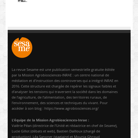
La revue Sesame est une publication semestrielle gratuite éditée
par la Mission Agrobiosciences-INRAE : un centre national de
médiation et d’instruction des controverses qui a intégré INRAE en
2016. Cette structure est chargée de repérer les signaux faibles et
d’analyser les tensions qui traversent la société dans les domaines
de l’agriculture, de l’alimentation, des territoires ruraux, de
l’environnement, des sciences et techniques du vivant. Pour
accéder à son blog : https://www.agrobiosciences.org/
L’équipe de la Mission Agrobiosciences-Inrae :
Valérie Péan (directrice de l’Unité et rédactrice en chef de
Sesame
),
Lucie Gillot (débats et web), Bastien Dailloux (chargé de
production), Léa Sanoner (stagiaire) et Mounia Ghroud