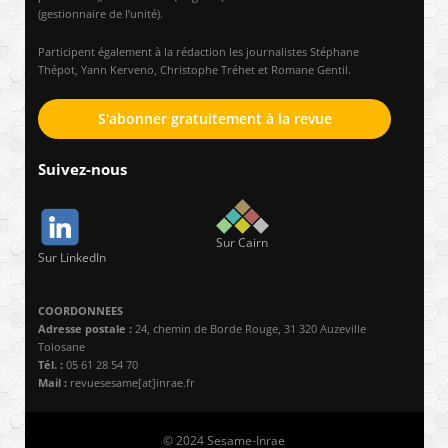
(gestionnaire de l’unité).
Participent également à la rédaction les journalistes Stéphane
Thépot, Yann Kerveno, Christophe Tréhet et Romane Gentil.
S'abonner gratuitement à la revue
Suivez-nous
Sur Cairn
Sur LinkedIn
COORDONNEES
Adresse postale :
24, chemin de Borde Rouge, 31 320 Auzeville
Tolosane
Tél. :
05 61 28 54 70
Mail :
revuesesame[at]inrae.fr
© 2024 Sesame-Inrae