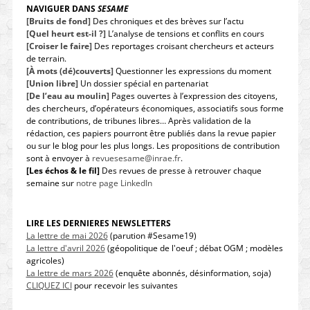
NAVIGUER DANS
SESAME
[Bruits de fond]
Des chroniques et des brèves sur l’actu
[Quel heurt est-il ?]
L’analyse de tensions et conflits en cours
[Croiser le faire]
Des reportages croisant chercheurs et acteurs
de terrain.
[À mots (dé)couverts]
Questionner les expressions du moment
[Union libre]
Un dossier spécial en partenariat
[De l’eau au moulin]
Pages ouvertes à l’expression des citoyens,
des chercheurs, d’opérateurs économiques, associatifs sous forme
de contributions, de tribunes libres… Après validation de la
rédaction, ces papiers pourront être publiés dans la revue papier
ou sur le blog pour les plus longs. Les propositions de contribution
sont à envoyer à
revuesesame@inrae.fr
.
[Les échos & le fil]
Des revues de presse à retrouver chaque
semaine sur
notre page LinkedIn
LIRE LES DERNIERES NEWSLETTERS
La lettre de mai 2026
(parution #Sesame19)
La lettre d'avril 2026
(géopolitique de l'oeuf ; débat OGM ; modèles
agricoles)
La lettre de mars 2026
(enquête abonnés, désinformation, soja)
CLIQUEZ ICI
pour recevoir les suivantes