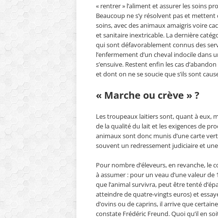
« rentrer » l’aliment et assurer les soins p
Beaucoup ne s’y résolvent pas et mettent 
soins, avec des animaux amaigris voire ca
et sanitaire inextricable. La dernière caté
qui sont défavorablement connus des serv
l’enfermement d’un cheval indocile dans u
s’ensuive. Restent enfin les cas d’abandon 
et dont on ne se soucie que s’ils sont caus
« Marche ou crève » ?
Les troupeaux laitiers sont, quant à eux,
de la qualité du lait et les exigences de p
animaux sont donc munis d’une carte ver
souvent un redressement judiciaire et un
Pour nombre d’éleveurs, en revanche, le co
à assumer : pour un veau d’une valeur de 120
que l’animal survivra, peut être tenté d’épa
atteindre de quatre-vingts euros) et essa
d’ovins ou de caprins, il arrive que certain
constate Frédéric Freund. Quoi qu’il en soi