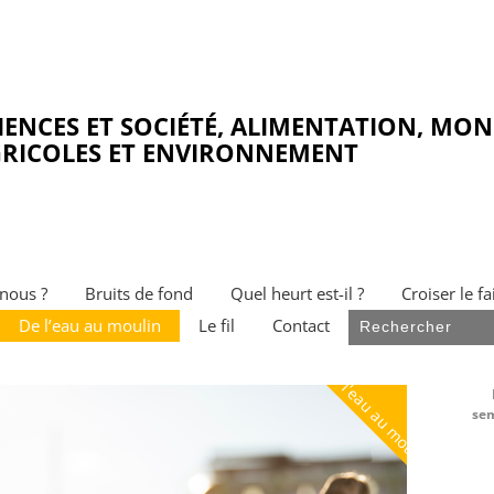
IENCES ET SOCIÉTÉ, ALIMENTATION, MO
RICOLES ET ENVIRONNEMENT
nous ?
Bruits de fond
Quel heurt est-il ?
Croiser le fa
De l’eau au moulin
Le fil
Contact
De l'eau au moulin
sem