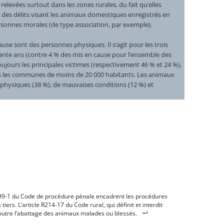
relevées surtout dans les zones rurales, du fait qu’elles
t des délits visant les animaux domestiques enregistrés en
rsonnes morales (de type association, par exemple).
cause sont des personnes physiques. Il s’agit pour les trois
ante ans (contre 4 % des mis en cause pour l’ensemble des
toujours les principales victimes (respectivement 46 % et 24 %),
s les communes de moins de 20 000 habitants. Les animaux
 physiques (38 %), de mauvaises conditions (12 %) et
t 99-1 du Code de procédure pénale encadrent les procédures
 tiers. L’article R214-17 du Code rural, qui définit et interdit
 outre l’abattage des animaux malades ou blessés.