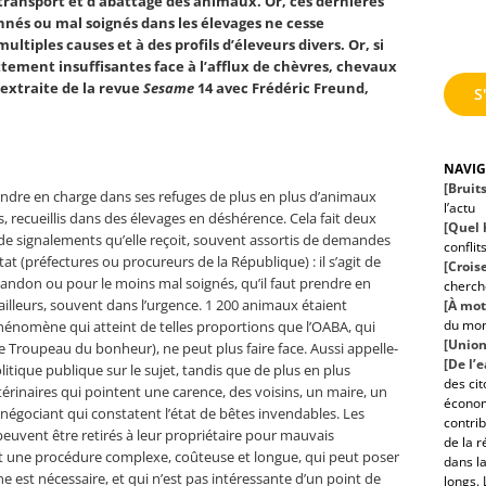
 transport et d’abattage des animaux. Or, ces dernières
és ou mal soignés dans les élevages ne cesse
iples causes et à des profils d’éleveurs divers. Or, si
ttement insuffisantes face à l’afflux de chèvres, chevaux
extraite de la revue
Sesame
14 avec Frédéric Freund,
S
NAVI
[Bruit
ndre en charge dans ses refuges de plus en plus d’animaux
l’actu
 recueillis dans des élevages en déshérence. Cela fait deux
[Quel h
 de signalements qu’elle reçoit, souvent assortis de demandes
conflit
tat (préfectures ou procureurs de la République) : il s’agit de
[Croise
bandon ou pour le moins mal soignés, qu’il faut prendre en
cherche
 ailleurs, souvent dans l’urgence. 1 200 animaux étaient
[À mot
du mo
phénomène qui atteint de telles proportions que l’OABA, qui
[Union
 Troupeau du bonheur), ne peut plus faire face. Aussi appelle-
[De l’
litique publique sur le sujet, tandis que de plus en plus
des ci
étérinaires qui pointent une carence, des voisins, un maire, un
économ
négociant qui constatent l’état de bêtes invendables. Les
contrib
euvent être retirés à leur propriétaire pour mauvais
de la r
est une procédure complexe, coûteuse et longue, qui peut poser
dans la
e est nécessaire, et qui n’est pas intéressante d’un point de
longs. 