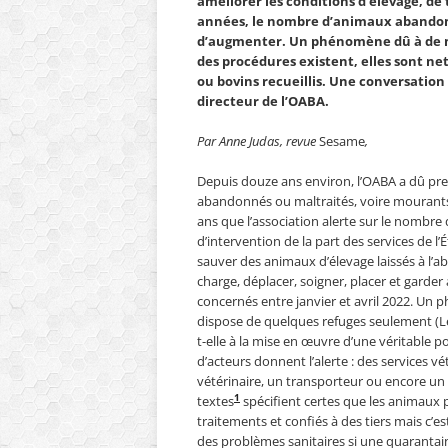
améliorer les conditions d’élevage, de
années, le nombre d’animaux abandonn
d’augmenter. Un phénomène dû à de mult
des procédures existent, elles sont ne
ou bovins recueillis.
Une conversation 
directeur de l’OABA.
Par Anne Judas, revue
Sesame
,
Depuis douze ans environ, l’OABA a dû pre
abandonnés ou maltraités, voire mourants,
ans que l’association alerte sur le nombre
d’intervention de la part des services de l’É
sauver des animaux d’élevage laissés à l’a
charge, déplacer, soigner, placer et garder
concernés entre janvier et avril 2022. Un 
dispose de quelques refuges seulement (Le
t-elle à la mise en œuvre d’une véritable po
d’acteurs donnent l’alerte : des services v
vétérinaire, un transporteur ou encore un 
1
textes
spécifient certes que les animaux p
traitements et confiés à des tiers mais c’
des problèmes sanitaires si une quarantain