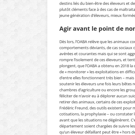
destins liés du bien-être des éleveurs et d
plutôt cléments face à des cas de maltraita
jeune génération d’éleveurs, mieux formée 
Agir avant le point de no
Dès lors, l’OABA relève que les animaux co
comportements déviants, de cas sociaux ou
avérées et courantes mais qui se sont aggr
rompre l’isolement de ces éleveurs, et tente
plongent, que l’OABA a obtenu en 2018 la 
de « monitorer » les exploitations en diffi
d’entre elles fonctionnent très bien – mais
soutenir les éleveurs une fois leurs bêtes re
chambres d’agriculture ou encore les gro
féliciter de n’avoir eu à déplorer aucun su
retirer des animaux, certains de ces explo
Frédéric Freund, des outils existent pour 
cotisations, la prophylaxie – ou constater 
avant que les situations ne dégénèrent. 
département soient chargées de suivre les 
qu’un éleveur défaillant peut être « hors d