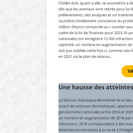
l’OABA doit, quant à elle, se soumettre à des
dès que les animaux sont retirés pour lui ê
prélèvements, des analyses et un traitement
toutefois timidement conscience du problè
million d’euros consacrée au « soutien aux
cadre de la loi de finances pour 2023. Et p
nationales ont enregistré 12 000 infracti
captivité, un nombre en augmentation de 
soit pas oubliée cette fois-ci, comme cela f
en 2021 via le plan de relance…
Té
Une hausse des atteinte
Le Service Statistique Ministériel de la Sécu
visant les animaux domestiques, apprivoisés
gendarmerie nationales entre 2016 et 2021. 
un nombre en augmentation de 30 % par ra
infractions, 35 % correspondent à des mauv
atteintes involontaires à la vie et à l’inté