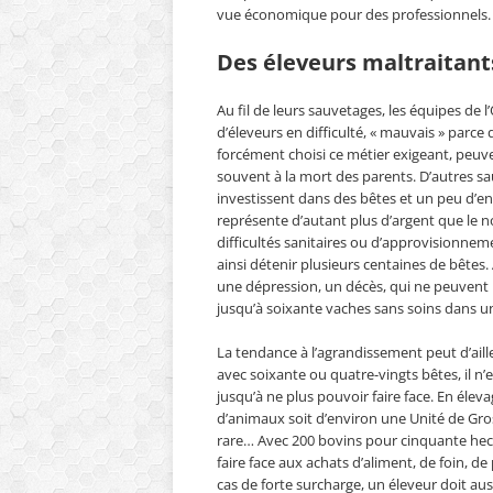
vue économique pour des professionnels.
Des éleveurs maltraitant
Au fil de leurs sauvetages, les équipes de 
d’éleveurs en difficulté, « mauvais » parce 
forcément choisi ce métier exigeant, peuven
souvent à la mort des parents. D’autres s
investissent dans des bêtes et un peu d’en
représente d’autant plus d’argent que le 
difficultés sanitaires ou d’approvisionneme
ainsi détenir plusieurs centaines de bêtes.
une dépression, un décès, qui ne peuvent pl
jusqu’à soixante vaches sans soins dans u
La tendance à l’agrandissement peut d’ailleur
avec soixante ou quatre-vingts bêtes, il n’
jusqu’à ne plus pouvoir faire face. En élev
d’animaux soit d’environ une Unité de Gro
rare… Avec 200 bovins pour cinquante hectar
faire face aux achats d’aliment, de foin,
cas de forte surcharge, un éleveur doit auss