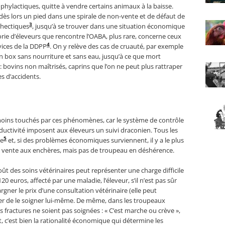
rophylactiques, quitte à vendre certains animaux à la baisse.
dès lors un pied dans une spirale de non-vente et de défaut de
3
chectiques
, jusqu’à se trouver dans une situation économique
gorie d’éleveurs que rencontre l’OABA, plus rare, concerne ceux
4
ices de la DDPP
. On y relève des cas de cruauté, par exemple
n box sans nourriture et sans eau, jusqu’à ce que mort
: bovins non maîtrisés, caprins que l’on ne peut plus rattraper
es d’accidents.
 moins touchés par ces phénomènes, car le système de contrôle
roductivité imposent aux éleveurs un suivi draconien. Tous les
5
te
et, si des problèmes économiques surviennent, il y a le plus
e vente aux enchères, mais pas de troupeau en déshérence.
ût des soins vétérinaires peut représenter une charge difficile
 euros, affecté par une maladie, l’éleveur, s’il n’est pas sûr
rgner le prix d’une consultation vétérinaire (elle peut
yer de le soigner lui-même. De même, dans les troupeaux
es fractures ne soient pas soignées : « C’est marche ou crève »,
t, c’est bien la rationalité économique qui détermine les