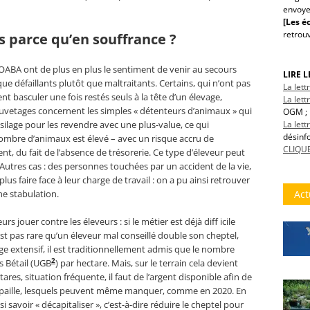
envoye
[Les éc
retrou
s parce qu’en souffrance ?
l’OABA ont de plus en plus le sentiment de venir au secours
LIRE 
que défaillants plutôt que maltraitants. Certains, qui n’ont pas
La let
t basculer une fois restés seuls à la tête d’un élevage,
La lett
auvetages concernent les simples « détenteurs d’animaux » qui
OGM ; 
La let
silage pour les revendre avec une plus-value, ce qui
désinf
nombre d’animaux est élevé – avec un risque accru de
CLIQUE
nt, du fait de l’absence de trésorerie. Ce type d’éleveur peut
 Autres cas : des personnes touchées par un accident de la vie,
us faire face à leur charge de travail : on a pu ainsi retrouver
Act
ne stabulation.
s jouer contre les éleveurs : si le métier est déjà diff icile
est pas rare qu’un éleveur mal conseillé double son cheptel,
age extensif, il est traditionnellement admis que le nombre
2
s Bétail (UGB
) par hectare. Mais, sur le terrain cela devient
es, situation fréquente, il faut de l’argent disponible afin de
 de paille, lesquels peuvent même manquer, comme en 2020. En
i savoir « décapitaliser », c’est-à-dire réduire le cheptel pour