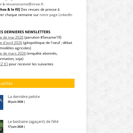
r à
revuesesame@inrae.fr
.
hos & le fil]
Des revues de presse à
ver chaque semaine sur
notre page LinkedIn
LES DERNIERES NEWSLETTERS
tre de mai 2026
(parution #Sesame19)
re d'avril 2026
(géopolitique de l'oeuf ; débat
modèles agricoles)
tre de mars 2026
(enquête abonnés,
ormation, soja)
Z ICI
pour recevoir les suivantes
ualités
La dernière pelote
30 juin 2026 |
Le bestiaire (agaçant) de l’été
17 juin 2026 |