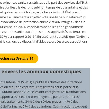
 exigences sanitaires strictes de la part des services de l’État,
tre confiés : ils devront subir un temps de quarantaine et des
 qui resteront à la charge de l’association. L’État prend
me. Le Parlement a en effet voté une ligne budgétaire d’un
 associations de protection animale et aux refuges » dans le
our cause, en 2021, les services de police et de gendarmerie
ons visant des animaux domestiques, apprivoisés ou tenus en
7
30 % par rapport à 2016
. En espérant toutefois que l’OABA ne
ut le cas lors du dispositif d’aides accordées à ces associations
léchargez
Sesame
14
s envers les animaux domestiques
rité Intérieure (SSMSI) a publié les chiffres des infractions
 ou tenus en captivité, enregistrées par la police et la
Durant l’année 2021, elles ont enregistré 12 000 infractions,
pport à 2016 (soit 5 % en moyenne par an). Parmi ces
ais traitements, 34 % à des sévices graves, 14 % à des
grité de l’animal et 5 % à des abandons. Ces infractions excluent