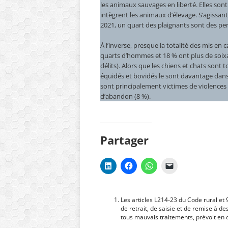
les animaux sauvages en liberté. Elles sont 
intègrent les animaux d’élevage. S’agissan
2021, un quart des plaignants sont des pe
À l’inverse, presque la totalité des mis en 
quarts d’hommes et 18 % ont plus de soix
délits). Alors que les chiens et chats sont 
équidés et bovidés le sont davantage dan
sont principalement victimes de violences
d’abandon (8 %).
Partager
Les articles L214-23 du Code rural e
de retrait, de saisie et de remise à des
tous mauvais traitements, prévoit en