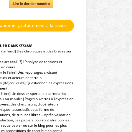
Lire le dernier numéro
'abonner gratuitement à la revue
GUER DANS
SESAME
s de fond]
Des chroniques et des brèves sur
eurt est-il ?]
L’analyse de tensions et
s en cours
r le faire]
Des reportages croisant
urs et acteurs de terrain.
s (dé)couverts]
Questionner les expressions
ment
 libre]
Un dossier spécial en partenariat
eau au moulin]
Pages ouvertes à l’expression
toyens, des chercheurs, d’opérateurs
iques, associatifs sous forme de
utions, de tribunes libres… Après validation
édaction, ces papiers pourront être publiés
 revue papier ou sur le blog pour les plus
Les propositions de contribution sont à