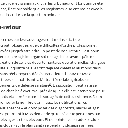
e celui de leurs animaux. Et si les tribunaux ont longtemps été
nce, il est probable que les magistrats le soient moins avec la
et instruite sur la question animale.
n-retour
ncernés par les sauvetages sont moins le fait de
 pathologiques, que de difficultés d’ordre professionnel,
avées jusqu’à atteindre un point de non-retour. C’est pour
r de faire agir les organisations agricoles avant qu’ils ne
création de cellules départementales opérationnelles, chargées
culté. Cinquante cellules ont déjà été créées et au moins deux
 sans réels moyens dédiés. Par ailleurs, l’OABA œuvre à
tirées, en mobilisant la Mutualité sociale agricole, les
6
upements de défense sanitaire
. L’association peut ainsi se
icide chez les éleveurs auprès desquels elle est intervenue pour
itants étant même parfois soulagés de cette assistance. Selon
monitorer le nombre d’animaux, les notifications, les
leur absence – et donc poser des diagnostics, alerter et agir
C’est pourquoi l’OABA demande qu’une à deux personnes par
élevages… et les éleveurs. Et de pointer ce paradoxe : alors
es clous » sur le plan sanitaire pendant plusieurs années,