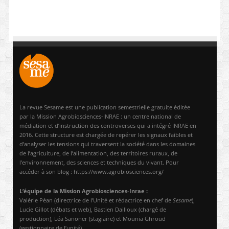
La revue Sesame est une publication semestrielle gratuite éditée
par la Mission Agrobiosciences-INRAE : un centre national de
médiation et d’instruction des controverses qui a intégré INRAE en
2016. Cette structure est chargée de repérer les signaux faibles et
d’analyser les tensions qui traversent la société dans les domaines
de l’agriculture, de l’alimentation, des territoires ruraux, de
l’environnement, des sciences et techniques du vivant. Pour
accéder à son blog : https://www.agrobiosciences.org/
L’équipe de la Mission Agrobiosciences-Inrae :
Valérie Péan (directrice de l’Unité et rédactrice en chef de
Sesame
),
Lucie Gillot (débats et web), Bastien Dailloux (chargé de
production), Léa Sanoner (stagiaire) et Mounia Ghroud
(gestionnaire de l’unité).