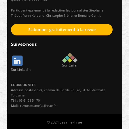
Participent également à la rédaction les journalistes Stéphane
Thépot, Yann Kerveno, Christophe Tréhet et Romane Gentil.
S'abonner gratuitement à la revue
Suivez-nous
Sur Cairn
Sur LinkedIn
COORDONNEES
Adresse postale :
24, chemin de Borde Rouge, 31 320 Auzeville
Tolosane
Tél. :
05 61 28 54 70
Mail :
revuesesame[at]inrae.fr
© 2024 Sesame-Inrae