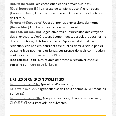
[Bruits de fond]
Des chroniques et des brèves sur l’actu
[Quel heurt est-il ?]
L’analyse de tensions et conflits en cours
[Croiser le faire]
Des reportages croisant chercheurs et acteurs
de terrain.
[À mots (dé)couverts]
Questionner les expressions du moment
[Union libre]
Un dossier spécial en partenariat
[De l’eau au moulin]
Pages ouvertes à l’expression des citoyens,
des chercheurs, d’opérateurs économiques, associatifs sous forme
de contributions, de tribunes libres… Après validation de la
rédaction, ces papiers pourront être publiés dans la revue papier
ou sur le blog pour les plus longs. Les propositions de contribution
sont à envoyer à
revuesesame@inrae.fr
.
[Les échos & le fil]
Des revues de presse à retrouver chaque
semaine sur
notre page LinkedIn
LIRE LES DERNIERES NEWSLETTERS
La lettre de mai 2026
(parution #Sesame19)
La lettre d'avril 2026
(géopolitique de l'oeuf ; débat OGM ; modèles
agricoles)
La lettre de mars 2026
(enquête abonnés, désinformation, soja)
CLIQUEZ ICI
pour recevoir les suivantes