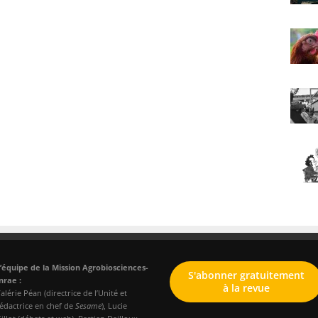
’équipe de la Mission Agrobiosciences-
S'abonner gratuitement
nrae :
à la revue
alérie Péan (directrice de l’Unité et
édactrice en chef de
Sesame
), Lucie