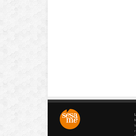
L
I
V
r