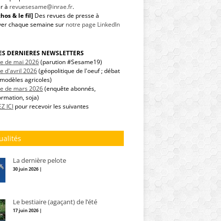
r à
revuesesame@inrae.fr
.
hos & le fil]
Des revues de presse à
ver chaque semaine sur
notre page LinkedIn
LES DERNIERES NEWSLETTERS
tre de mai 2026
(parution #Sesame19)
re d'avril 2026
(géopolitique de l'oeuf ; débat
modèles agricoles)
tre de mars 2026
(enquête abonnés,
ormation, soja)
Z ICI
pour recevoir les suivantes
ualités
La dernière pelote
30 juin 2026 |
Le bestiaire (agaçant) de l’été
17 juin 2026 |