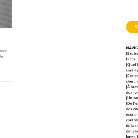
S
NAVI
nonce
[Bruit
de
l’actu
[Quel h
conflit
[Croise
cherche
[À mot
du mo
[Union
[De l’
des ci
économ
contrib
de la r
dans la
longs. 