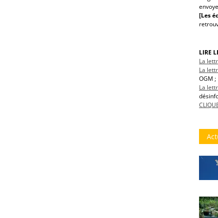
envoye
[Les éc
retrou
LIRE 
La let
La lett
OGM ; 
La let
désinf
CLIQUE
Act