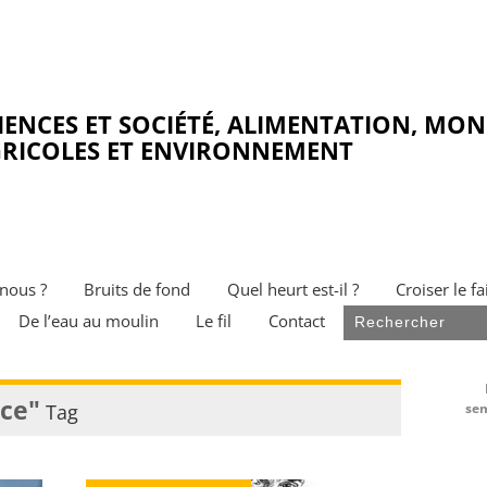
IENCES ET SOCIÉTÉ, ALIMENTATION, MO
RICOLES ET ENVIRONNEMENT
nous ?
Bruits de fond
Quel heurt est-il ?
Croiser le fa
De l’eau au moulin
Le fil
Contact
ce"
Tag
sem