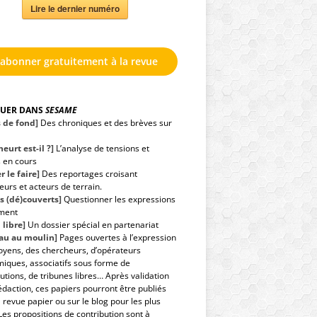
Lire le dernier numéro
'abonner gratuitement à la revue
GUER DANS
SESAME
s de fond]
Des chroniques et des brèves sur
eurt est-il ?]
L’analyse de tensions et
s en cours
r le faire]
Des reportages croisant
urs et acteurs de terrain.
s (dé)couverts]
Questionner les expressions
ment
 libre]
Un dossier spécial en partenariat
eau au moulin]
Pages ouvertes à l’expression
toyens, des chercheurs, d’opérateurs
iques, associatifs sous forme de
utions, de tribunes libres… Après validation
édaction, ces papiers pourront être publiés
 revue papier ou sur le blog pour les plus
Les propositions de contribution sont à