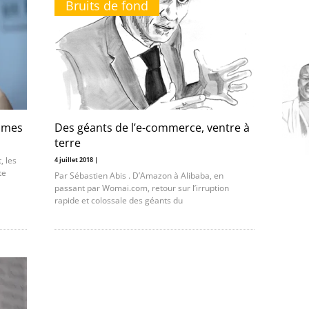
Bruits de fond
emmes
Des géants de l’e-commerce, ventre à
terre
, les
4 juillet 2018 |
te
Par Sébastien Abis . D’Amazon à Alibaba, en
passant par Womai.com, retour sur l’irruption
rapide et colossale des géants du