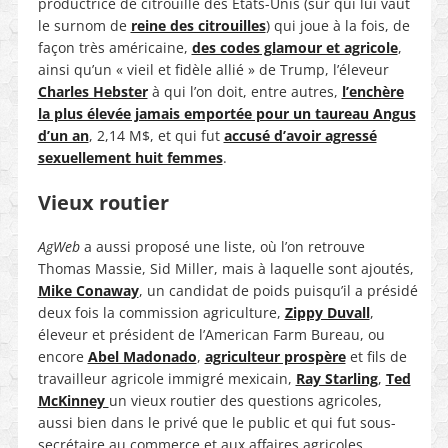
productrice de citrouille des États-Unis (sur qui lui vaut
le surnom de
reine des citrouilles
) qui joue à la fois, de
façon très américaine,
des codes glamour et agricole
,
ainsi qu’un « vieil et fidèle allié » de Trump, l’éleveur
Charles Hebster
à qui l’on doit, entre autres,
l’enchère
la plus élevée jamais emportée pour un taureau Angus
d’un an
, 2,14 M$, et qui fut
accusé d’avoir agressé
sexuellement huit femmes
.
Vieux routier
AgWeb
a aussi proposé une liste, où l’on retrouve
Thomas Massie, Sid Miller, mais à laquelle sont ajoutés,
Mike Conaway
, un candidat de poids puisqu’il a présidé
deux fois la commission agriculture,
Zippy Duvall
,
éleveur et président de l’American Farm Bureau, ou
encore
Abel Madonado
,
agriculteur prospère
et fils de
travailleur agricole immigré mexicain,
Ray Starling
,
Ted
McKinney
un vieux routier des questions agricoles,
aussi bien dans le privé que le public et qui fut sous-
secrétaire au commerce et aux affaires agricoles