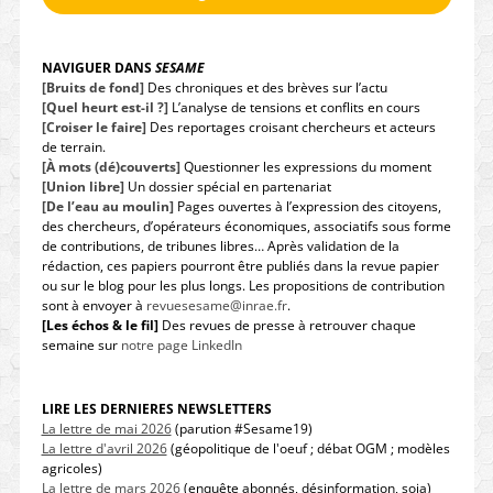
NAVIGUER DANS
SESAME
[Bruits de fond]
Des chroniques et des brèves sur l’actu
[Quel heurt est-il ?]
L’analyse de tensions et conflits en cours
[Croiser le faire]
Des reportages croisant chercheurs et acteurs
de terrain.
[À mots (dé)couverts]
Questionner les expressions du moment
[Union libre]
Un dossier spécial en partenariat
[De l’eau au moulin]
Pages ouvertes à l’expression des citoyens,
des chercheurs, d’opérateurs économiques, associatifs sous forme
de contributions, de tribunes libres… Après validation de la
rédaction, ces papiers pourront être publiés dans la revue papier
ou sur le blog pour les plus longs. Les propositions de contribution
sont à envoyer à
revuesesame@inrae.fr
.
[Les échos & le fil]
Des revues de presse à retrouver chaque
semaine sur
notre page LinkedIn
LIRE LES DERNIERES NEWSLETTERS
La lettre de mai 2026
(parution #Sesame19)
La lettre d'avril 2026
(géopolitique de l'oeuf ; débat OGM ; modèles
agricoles)
La lettre de mars 2026
(enquête abonnés, désinformation, soja)