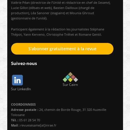
Valérie Péan (directrice de l’Unité et rédactrice en chef de
Sesame
),
Lucie Gillot (débats et web), Bastien Dailloux (chargé de
production), Léa Sanoner (stagiaire) et Mounia Ghroud
(gestionnaire de l’unité).
Participent également à la rédaction les journalistes Stéphane
Thépot, Yann Kerveno, Christophe Tréhet et Romane Gentil.
S'abonner gratuitement à la revue
Suivez-nous
Sur Cairn
Sur LinkedIn
COORDONNEES
Adresse postale :
24, chemin de Borde Rouge, 31 320 Auzeville
Tolosane
Tél. :
05 61 28 54 70
Mail :
revuesesame[at]inrae.fr