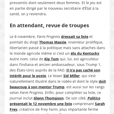
pressentis dont seulement deux femmes. Et le jeu est
en partie dirigé par le nouveau secrétaire d’État à la
santé, on y reviendra.
En attendant, revue de troupes
Le 8 novembre,
Farm Progress
dressait sa liste
et
pointait du doigt
Thomas Massie
, inventeur prolifique,
libertarien passé à la politique mais sans attaches dans
le monde agricole même si c’est un
élu du Kentucky
.
Autre nom, celui de
Kip Tom
qui, lui, est agriculteur
dans l’Indiana et ancien ambassadeur, sous Trump 1,
des États-Unis auprès de la FAO.
Il n’a pas caché son
intérêt pour le poste
. Le texan
Sid Miller
, qui s’est
naturellement illustré dans le rodéo et dont le style
doit
beaucoup à son mentor Trump
, est aussi sur les rangs
selon
Farm Progress
. Enfin, pour compléter sa liste, ce
journal inclut
Glenn Thompson
. De son côté,
Politico
présentait le 12 novembre une liste
comprenant
Sarah
Frey,
créatrice de Frey Farm, plus importante ferme