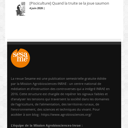
[Pisciculture] Quand la truite se la joue saumon
4 juin 2026 |
La revue Sesame est une publication semestrielle gratuite éditée
par la Mission Agrobiosciences-INRAE : un centre national de
médiation et d’instruction des controverses qui a intégré INRAE en
2016. Cette structure est chargée de repérer les signaux faibles et
d’analyser les tensions qui traversent la société dans les domaines
de l’agriculture, de l’alimentation, des territoires ruraux, de
l’environnement, des sciences et techniques du vivant. Pour
accéder à son blog : https://www.agrobiosciences.org/
L’équipe de la Mission Agrobiosciences-Inrae :