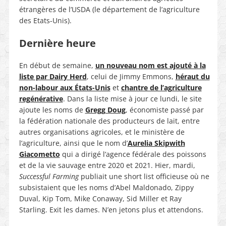
étrangères de l’USDA (le département de l’agriculture
des Etats-Unis).
Dernière heure
En début de semaine,
un nouveau nom est ajouté à la
liste par Dairy Herd
, celui de Jimmy Emmons,
héraut du
non-labour aux États-Unis
et
chantre de l’agriculture
regénérative
. Dans la liste mise à jour ce lundi, le site
ajoute les noms de
Gregg Doug
, économiste passé par
la fédération nationale des producteurs de lait, entre
autres organisations agricoles, et le ministère de
l’agriculture, ainsi que le nom d’
Aurelia Skipwith
Giacometto
qui a dirigé l’agence fédérale des poissons
et de la vie sauvage entre 2020 et 2021. Hier, mardi,
Successful Farming
publiait une short list officieuse où ne
subsistaient que les noms d’Abel Maldonado, Zippy
Duval, Kip Tom, Mike Conaway, Sid Miller et Ray
Starling. Exit les dames. N’en jetons plus et attendons.