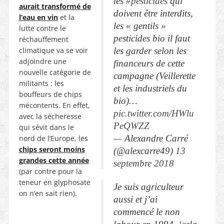
les
#pesticides
qui
aurait transformé de
doivent être interdits,
l’eau en vin
et la
les « gentils »
lutte contre le
pesticides bio il faut
réchauffement
climatique va se voir
les garder selon les
adjoindre une
financeurs de cette
nouvelle catégorie de
campagne (Veillerette
militants : les
et les industriels du
bouffeurs de chips
bio)…
mécontents. En effet,
pic.twitter.com/HWlu
avec la sécheresse
PeQWZZ
qui sévit dans le
— Alexandre Carré
nord de l’Europe, les
chips seront moins
(@alexcarre49)
13
grandes cette année
septembre 2018
(par contre pour la
teneur en glyphosate
Je suis agriculteur
on n’en sait rien).
aussi et j’ai
commencé le non