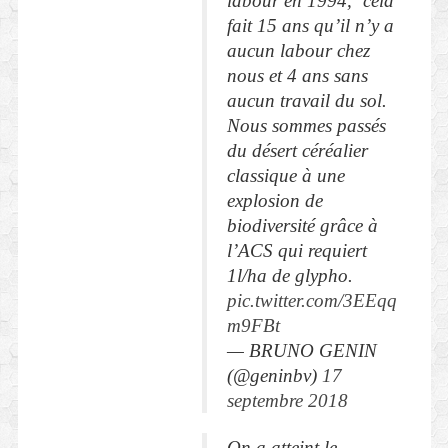
labour en 1994, ‘cela
fait 15 ans qu’il n’y a
aucun labour chez
nous et 4 ans sans
aucun travail du sol.
Nous sommes passés
du désert céréalier
classique à une
explosion de
biodiversité grâce à
l’ACS qui requiert
1l/ha de glypho.
pic.twitter.com/3EEqq
m9FBt
— BRUNO GENIN
(@geninbv)
17
septembre 2018
On a atteint le