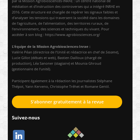
par la Mission Agrobiosciences-INRAE : un centre national de
médiation et d’instruction des controverses qui a intégré INRAE en
2016. Cette structure est chargée de repérer les signaux faibles et
d’analyser les tensions qui traversent la société dans les domaines
de l’agriculture, de l’alimentation, des territoires ruraux, de
l’environnement, des sciences et techniques du vivant. Pour
accéder à son blog : https://www.agrobiosciences.org/
L’équipe de la Mission Agrobiosciences-Inrae :
Valérie Péan (directrice de l’Unité et rédactrice en chef de
Sesame
),
Lucie Gillot (débats et web), Bastien Dailloux (chargé de
production), Léa Sanoner (stagiaire) et Mounia Ghroud
(gestionnaire de l’unité).
Participent également à la rédaction les journalistes Stéphane
Thépot, Yann Kerveno, Christophe Tréhet et Romane Gentil.
S'abonner gratuitement à la revue
Suivez-nous