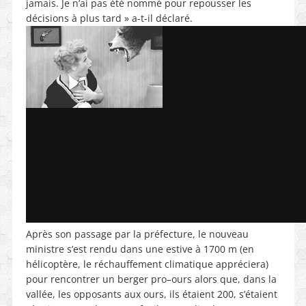
jamais. Je n’ai pas été nommé pour repousser les
décisions à plus tard » a-t-il déclaré.
Après son passage par la préfecture, le nouveau
ministre s’est rendu dans une estive à 1700 m (en
hélicoptère, le réchauffement climatique appréciera)
pour rencontrer un berger pro
–
ours alors que
,
dans la
vallée, les opposants aux ours, ils étaient 200, s’étaient