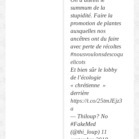
summum de la
stupidité. Faire la
promotion de plantes
auxquelles nos
ancêtres ont du faire
avec perte de récoltes
#nousvoulonsdescoqu
elicots
Et bien sûr le lobby
de l’écologie
« chrétienne »
derrière
https://t.co/25tmJEjz3
a
— Thiloup? No
#FakeMed
(@thi_loup)
11