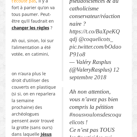
pseudosciences & du
t’écoute pas
, il y a
for
t
à parier qu’on va
catholicisme
tous paumer. Peut-
conservateur/réaction
être qu’il faudrait en
naire ?
changer les règles
?
https://t.co/BaXpeKQ
qdj
@coquelicots_
Ah oui, sinon, loi sur
pic.twitter.com/bOdao
l’alimentation a été
votée, en catimini,
P91o8
— Valéry Rasplus
(@ValeryRasplus)
12
on n’aura plus le
septembre 2018
droit d’utiliser des
couverts en plastique
Ah non attention,
(si si, on en reparlera
vous n’avez pas bien
la semaine
compris la pétition
prochaine) des
archéologues
#nousvoulonsdescoqu
pensent avoir trouvé
elicots
!
la grotte (sans ours)
Ce n’est pas TOUS
dans laquelle
Jésus