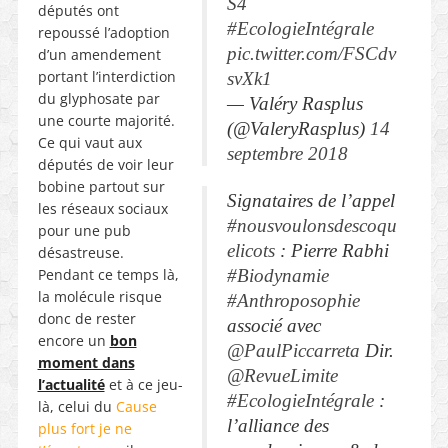
S4
députés ont
#EcologieIntégrale
repoussé l’adoption
pic.twitter.com/FSCdv
d’un amendement
portant l’interdiction
svXk1
du glyphosate par
— Valéry Rasplus
une courte majorité.
(@ValeryRasplus)
14
Ce qui vaut aux
septembre 2018
députés de voir leur
bobine partout sur
Signataires de l’appel
les réseaux sociaux
#nousvoulonsdescoqu
pour une pub
elicots
: Pierre Rabhi
désastreuse.
Pendant ce temps là,
#Biodynamie
la molécule risque
#Anthroposophie
donc de rester
associé avec
encore un
bon
@PaulPiccarreta
Dir.
moment dans
@RevueLimite
l’actualité
et à ce
jeu-
#EcologieIntégrale
:
là
, c
elui
du
Cause
l’alliance des
plus fort je ne