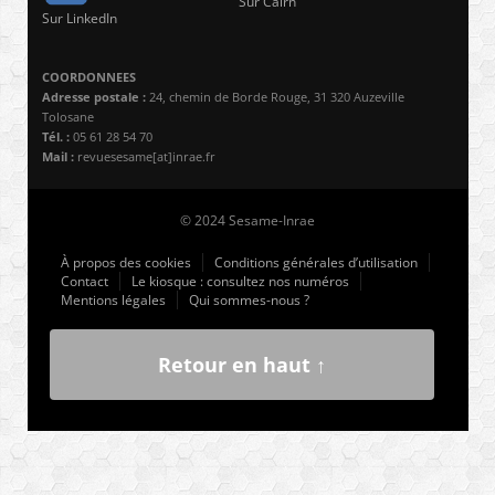
Sur Cairn
Sur LinkedIn
COORDONNEES
Adresse postale :
24, chemin de Borde Rouge, 31 320 Auzeville
Tolosane
Tél. :
05 61 28 54 70
Mail :
revuesesame[at]inrae.fr
© 2024 Sesame-Inrae
À propos des cookies
Conditions générales d’utilisation
Contact
Le kiosque : consultez nos numéros
Mentions légales
Qui sommes-nous ?
Retour en haut ↑