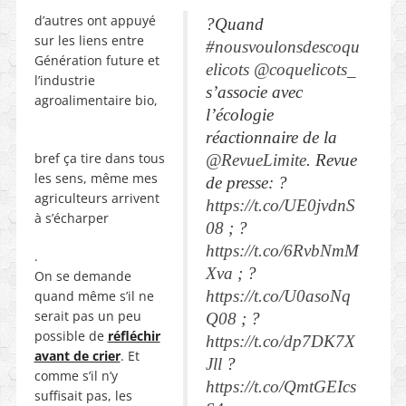
d’autres ont appuyé
?Quand
sur les liens entre
#nousvoulonsdescoqu
Génération future et
elicots
@coquelicots_
l’industrie
s’associe avec
agroalimentaire bio,
l’écologie
réactionnaire de la
bref ça tire dans tous
@RevueLimite
. Revue
les sens, même mes
de presse: ?
agriculteurs arrivent
https://t.co/UE0jvdnS
à s’écharper
08
; ?
https://t.co/6RvbNmM
.
Xva
; ?
On se demande
https://t.co/U0asoNq
quand même s’il ne
serait pas un peu
Q08
; ?
possible de
réfléchir
https://t.co/dp7DK7X
avant de crier
. Et
Jll
?
comme s’il n’y
https://t.co/QmtGEIcs
suffisait pas, les