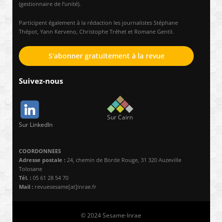
(gestionnaire de l’unité).
Participent également à la rédaction les journalistes Stéphane
Thépot, Yann Kerveno, Christophe Tréhet et Romane Gentil.
S'abonner gratuitement à la revue
Suivez-nous
Sur Cairn
Sur LinkedIn
COORDONNEES
Adresse postale :
24, chemin de Borde Rouge, 31 320 Auzeville
Tolosane
Tél. :
05 61 28 54 70
Mail :
revuesesame[at]inrae.fr
© 2024 Sesame-Inrae