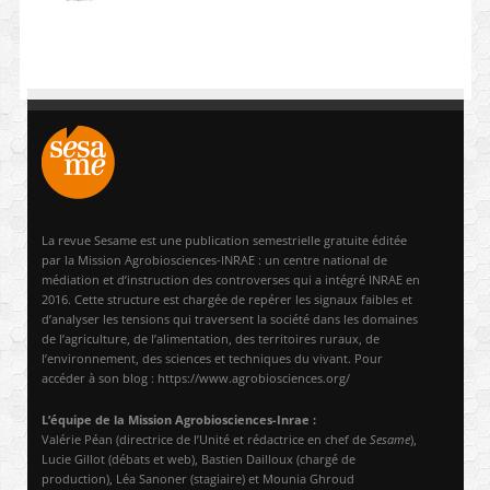
La revue Sesame est une publication semestrielle gratuite éditée
par la Mission Agrobiosciences-INRAE : un centre national de
médiation et d’instruction des controverses qui a intégré INRAE en
2016. Cette structure est chargée de repérer les signaux faibles et
d’analyser les tensions qui traversent la société dans les domaines
de l’agriculture, de l’alimentation, des territoires ruraux, de
l’environnement, des sciences et techniques du vivant. Pour
accéder à son blog : https://www.agrobiosciences.org/
L’équipe de la Mission Agrobiosciences-Inrae :
Valérie Péan (directrice de l’Unité et rédactrice en chef de
Sesame
),
Lucie Gillot (débats et web), Bastien Dailloux (chargé de
production), Léa Sanoner (stagiaire) et Mounia Ghroud