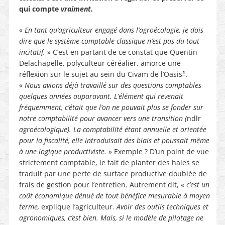
qui compte
vraiment.
«
En tant qu’agriculteur engagé dans l’agroécologie, je dois
dire que le système comptable classique n’est pas du tout
incitatif.
» C’est en partant de ce constat que Quentin
Delachapelle, polyculteur céréalier, amorce une
1
réflexion sur le sujet au sein du Civam de l’Oasis
.
«
Nous avions déjà travaillé sur des questions comptables
quelques années auparavant. L’élément qui revenait
fréquemment, c’était que l’on ne pouvait plus se fonder sur
notre comptabilité pour avancer vers une transition (
ndlr
agroécologique). La comptabilité étant annuelle et orientée
pour la fiscalité, elle introduisait des biais et poussait même
à une logique productiviste.
» Exemple ? D’un point de vue
strictement comptable, le fait de planter des haies se
traduit par une perte de surface productive doublée de
frais de gestion pour l’entretien. Autrement dit, «
c’est un
coût économique dénué de tout bénéfice mesurable à moyen
terme,
explique l’agriculteur.
Avoir des outils techniques et
agronomiques, c’est bien. Mais, si le modèle de pilotage ne