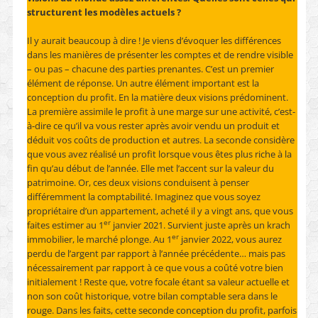
structurent les modèles actuels ?
Il y aurait beaucoup à dire ! Je viens d’évoquer les différences
dans les manières de présenter les comptes et de rendre visible
– ou pas – chacune des parties prenantes. C’est un premier
élément de réponse. Un autre élément important est la
conception du profit. En la matière deux visions prédominent.
La première assimile le profit à une marge sur une activité, c’est-
à-dire ce qu’il va vous rester après avoir vendu un produit et
déduit vos coûts de production et autres. La seconde considère
que vous avez réalisé un profit lorsque vous êtes plus riche à la
fin qu’au début de l’année. Elle met l’accent sur la valeur du
patrimoine. Or, ces deux visions conduisent à penser
différemment la comptabilité. Imaginez que vous soyez
propriétaire d’un appartement, acheté il y a vingt ans, que vous
er
faites estimer au 1
janvier 2021. Survient juste après un krach
er
immobilier, le marché plonge. Au 1
janvier 2022, vous aurez
perdu de l’argent par rapport à l’année précédente… mais pas
nécessairement par rapport à ce que vous a coûté votre bien
initialement ! Reste que, votre focale étant sa valeur actuelle et
non son coût historique, votre bilan comptable sera dans le
rouge. Dans les faits, cette seconde conception du profit, parfois