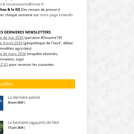
r à
revuesesame@inrae.fr
.
hos & le fil]
Des revues de presse à
ver chaque semaine sur
notre page LinkedIn
LES DERNIERES NEWSLETTERS
tre de mai 2026
(parution #Sesame19)
re d'avril 2026
(géopolitique de l'oeuf ; débat
modèles agricoles)
tre de mars 2026
(enquête abonnés,
ormation, soja)
Z ICI
pour recevoir les suivantes
ualités
La dernière pelote
30 juin 2026 |
Le bestiaire (agaçant) de l’été
17 juin 2026 |