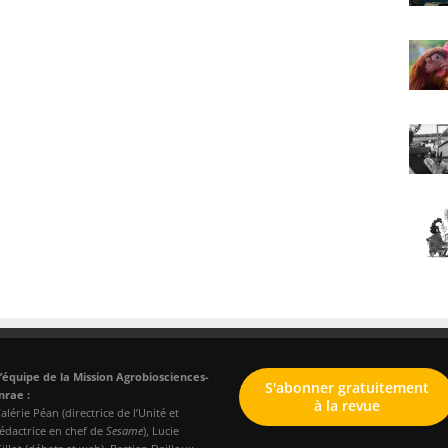
’équipe de la Mission Agrobiosciences-
S'abonner gratuitement
nrae :
à la revue
alérie Péan (directrice de l’Unité et
édactrice en chef de
Sesame
), Lucie