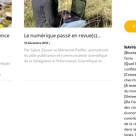
S
ience
Le numérique passé en revue(s)…
10 décembre 2018 |
NAVI
Par Sylvie Zasser et Marianne Peiffer, animatrices
[Bruit
du pôle publication et communication scientifique
l’actu
de la Délégation à l’Information Scientifique et
miques
[Quel h
conflit
e
[Croise
cherche
[À mot
du mo
[Union
[De l’
des ci
économ
contrib
de la r
dans la
longs. 