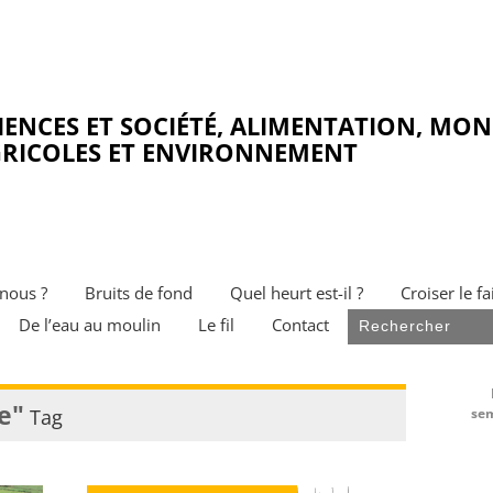
IENCES ET SOCIÉTÉ, ALIMENTATION, MO
RICOLES ET ENVIRONNEMENT
nous ?
Bruits de fond
Quel heurt est-il ?
Croiser le fa
De l’eau au moulin
Le fil
Contact
e"
Tag
sem