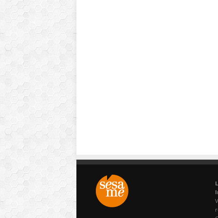
L
I
V
r