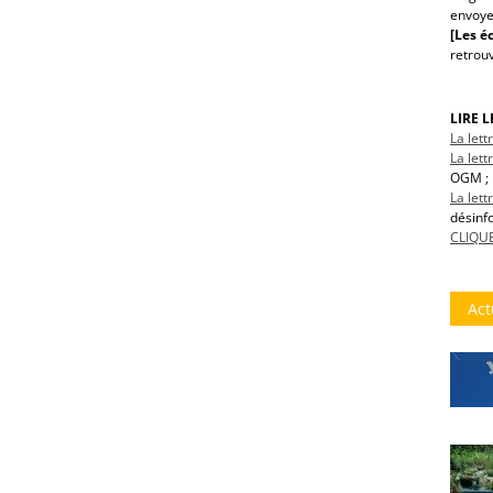
envoye
[Les éc
retrou
LIRE 
La let
La lett
OGM ; 
La let
désinf
CLIQUE
Act