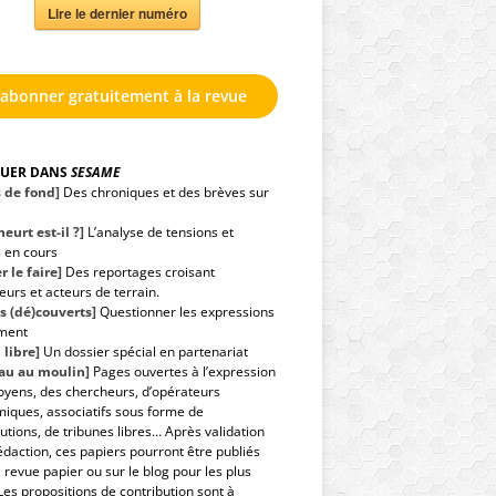
Lire le dernier numéro
'abonner gratuitement à la revue
GUER DANS
SESAME
s de fond]
Des chroniques et des brèves sur
eurt est-il ?]
L’analyse de tensions et
s en cours
r le faire]
Des reportages croisant
urs et acteurs de terrain.
s (dé)couverts]
Questionner les expressions
ment
 libre]
Un dossier spécial en partenariat
eau au moulin]
Pages ouvertes à l’expression
toyens, des chercheurs, d’opérateurs
iques, associatifs sous forme de
utions, de tribunes libres… Après validation
édaction, ces papiers pourront être publiés
 revue papier ou sur le blog pour les plus
Les propositions de contribution sont à