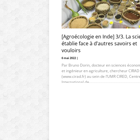
[Agroécologie en Inde] 3/3. La sc
établie face à d’autres savoirs et
vouloirs
6 mai 2022 |
Par Bruno Dorin, docteur en sciences écono
et ingénieur en agriculture, chercheur CIRAD
(www.cirad.fr) au sein de l’UMR CIRED, Centr
International de