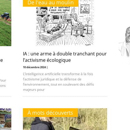
De l'eau au moulin
IA : une arme à double tranchant pour
re
l’activisme écologique
10 décembre 2024 |
L’intelligence artificielle transforme à la fois
l’activisme juridique et la défense de
Pour
l’environnement, tout en soulevant des défis
ions
majeurs pour
À mots découverts