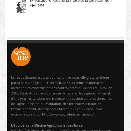
[Pisciculture] Quand la truite se la joue saumon
4 juin 2026 |
La revue Sesame est une publication semestrielle gratuite éditée
par la Mission Agrobiosciences-INRAE : un centre national de
médiation et d’instruction des controverses qui a intégré INRAE en
2016. Cette structure est chargée de repérer les signaux faibles et
d’analyser les tensions qui traversent la société dans les domaines
de l’agriculture, de l’alimentation, des territoires ruraux, de
l’environnement, des sciences et techniques du vivant. Pour
accéder à son blog : https://www.agrobiosciences.org/
L’équipe de la Mission Agrobiosciences-Inrae :
Valérie Péan (directrice de l’Unité et rédactrice en chef de
Sesame
),