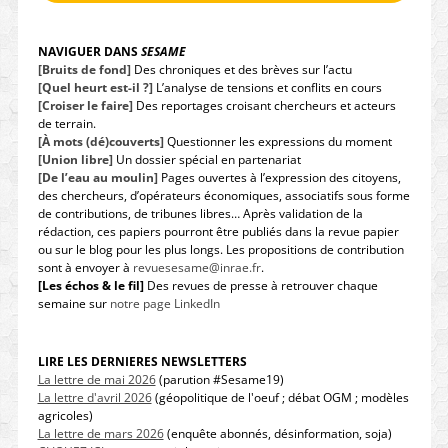
NAVIGUER DANS
SESAME
[Bruits de fond]
Des chroniques et des brèves sur l’actu
[Quel heurt est-il ?]
L’analyse de tensions et conflits en cours
[Croiser le faire]
Des reportages croisant chercheurs et acteurs
de terrain.
[À mots (dé)couverts]
Questionner les expressions du moment
[Union libre]
Un dossier spécial en partenariat
[De l’eau au moulin]
Pages ouvertes à l’expression des citoyens,
des chercheurs, d’opérateurs économiques, associatifs sous forme
de contributions, de tribunes libres… Après validation de la
rédaction, ces papiers pourront être publiés dans la revue papier
ou sur le blog pour les plus longs. Les propositions de contribution
sont à envoyer à
revuesesame@inrae.fr
.
[Les échos & le fil]
Des revues de presse à retrouver chaque
semaine sur
notre page LinkedIn
LIRE LES DERNIERES NEWSLETTERS
La lettre de mai 2026
(parution #Sesame19)
La lettre d'avril 2026
(géopolitique de l'oeuf ; débat OGM ; modèles
agricoles)
La lettre de mars 2026
(enquête abonnés, désinformation, soja)