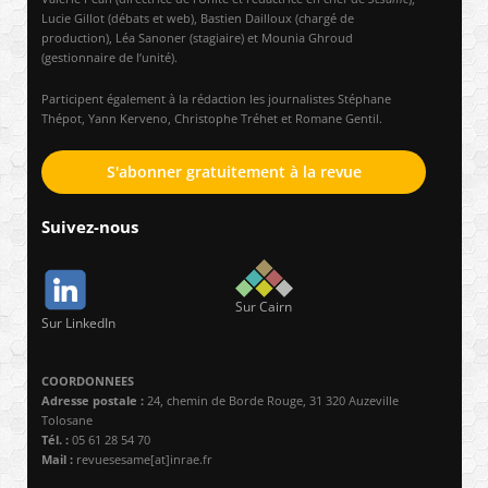
Lucie Gillot (débats et web), Bastien Dailloux (chargé de
production), Léa Sanoner (stagiaire) et Mounia Ghroud
(gestionnaire de l’unité).
Participent également à la rédaction les journalistes Stéphane
Thépot, Yann Kerveno, Christophe Tréhet et Romane Gentil.
S'abonner gratuitement à la revue
Suivez-nous
Sur Cairn
Sur LinkedIn
COORDONNEES
Adresse postale :
24, chemin de Borde Rouge, 31 320 Auzeville
Tolosane
Tél. :
05 61 28 54 70
Mail :
revuesesame[at]inrae.fr