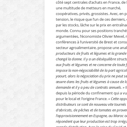
côté sept centrales d’achats en France, de 
une multitude de metteurs en marché,
coopératives, privés, grossistes. Avec, en 
tension, le risque que l’un de ces dernier
par les stocks, lâche sur le prix en entraîna
monde. Connu pour ses positions tranché
argumentées, l’économiste Olivier Mevel, 
conférences à l’université de Brest et cons
secteur agroalimentaire, propose une anal
producteurs de fruits et légumes et la grande 
changé la donne. Il y a un déséquilibre structu
aux fruits et légumes et ne concerne de toute
impose la non-négociabilité de la part agricol
yaourt, alors la négociation du prix ne peut se
œuvre dans les fruits et légumes à cause de la vo
demande et il y a peu de contrats annuels. »
I
depuis la période du confinement qui a 
pour le local et l’origine France.
« Cette opp
distributeurs se sont de nouveau vite tournés
d’abricots, de pêches et de tomates en proven
l’approvisionnement en Espagne, au Maroc ou en
répondent que leur production est trop irrégu
grande distribution. Avec la crise du Covid et se