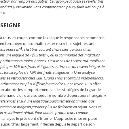
 secteur par rapport aux autres. Ce rayon peut aussi se révéler très
 produits y est limitée. Sans compter qu’on peut y faire des coups à
te »
.
NSEIGNE
s à tous les coups, comme l’explique le responsable commercial
éditerranéen qui souhaite rester discret, le sujet restant
1
“flux poussés”
, c’est très courant chez celles qui sont dites
 dans une logique de « flux tirés », où la commande des magasins
performances moins bonnes. C’est le cas de Leclerc qui, totalisant
fait que 10% des fruits et légumes. À l’inverse du réseau intégré de
n, totalise plus de 15% des fruits et légumes. »
Une analyse
sites se retrouvent chez Lidl, Grand Frais et certains indépendants.
erformance est plus difficile à atteindre sur ce rayon. »
En effet,
 on aborde les comportements et les stratégies de la grande
r allemand Lidl, qui a su séduire nombre d’opérateurs français.
«
éférences et sur une logistique parfaitement optimisée, que
 rotation en magasin garantit plus de fraîcheur en rayon. Dans ce
vec un assortiment réduit. Pour autant, producteurs comme
»
, analyse le président d’Interfel. L’approche mise en place
ujourd’hui largement infléchie depuis le départ de son