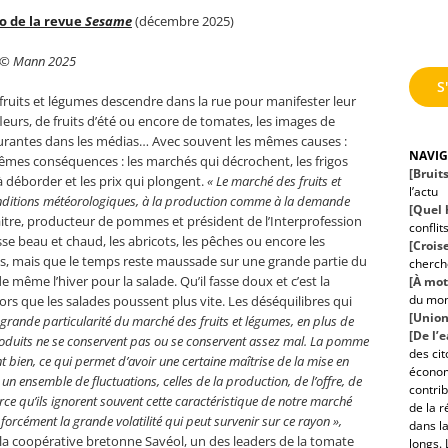
 de la revue
Sesame
(décembre 2025)
rt © Mann 2025
S
e fruits et légumes descendre dans la rue pour manifester leur
eurs, de fruits d’été ou encore de tomates, les images de
ourantes dans les médias… Avec souvent les mêmes causes :
NAVI
êmes conséquences : les marchés qui décrochent, les frigos
[Bruit
 déborder et les prix qui plongent.
« Le marché des fruits et
l’actu
onditions météorologiques, à la production comme à la demande
[Quel h
itre, producteur de pommes et président de l’Interprofession
conflit
fasse beau et chaud, les abricots, les pêches ou encore les
[Croise
, mais que le temps reste maussade sur une grande partie du
cherche
 même l’hiver pour la salade. Qu’il fasse doux et c’est la
[À mot
du mo
ors que les salades poussent plus vite. Les déséquilibres qui
[Union
 grande particularité du marché des fruits et légumes, en plus de
[De l’
 produits ne se conservent pas ou se conservent assez mal. La pomme
des ci
nt bien, ce qui permet d’avoir une certaine maîtrise de la mise en
économ
 un ensemble de fluctuations, celles de la production, de l’offre, de
contrib
ce qu’ils ignorent souvent cette caractéristique de notre marché
de la r
cément la grande volatilité qui peut survenir sur ce rayon »,
dans la
e la coopérative bretonne Savéol, un des leaders de la tomate
longs. 