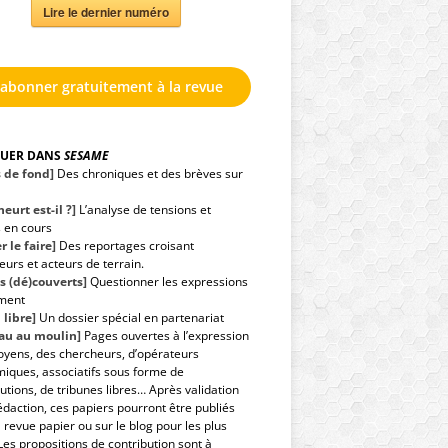
Lire le dernier numéro
'abonner gratuitement à la revue
GUER DANS
SESAME
s de fond]
Des chroniques et des brèves sur
eurt est-il ?]
L’analyse de tensions et
s en cours
r le faire]
Des reportages croisant
urs et acteurs de terrain.
s (dé)couverts]
Questionner les expressions
ment
 libre]
Un dossier spécial en partenariat
eau au moulin]
Pages ouvertes à l’expression
toyens, des chercheurs, d’opérateurs
iques, associatifs sous forme de
utions, de tribunes libres… Après validation
édaction, ces papiers pourront être publiés
 revue papier ou sur le blog pour les plus
Les propositions de contribution sont à