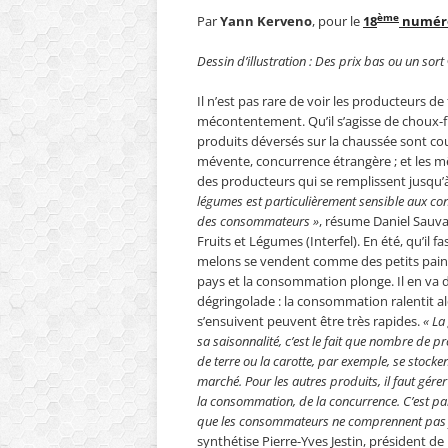
ème
Par
Yann Kerveno
, pour le
18
numéro
Dessin d’illustration : Des prix bas ou un so
Il n’est pas rare de voir les producteurs d
mécontentement. Qu’il s’agisse de choux-fl
produits déversés sur la chaussée sont c
mévente, concurrence étrangère ; et les m
des producteurs qui se remplissent jusqu’à
légumes est particulièrement sensible aux c
des consommateurs »
, résume Daniel Sauva
Fruits et Légumes (Interfel). En été, qu’il 
melons se vendent comme des petits pains
pays et la consommation plonge. Il en va de
dégringolade : la consommation ralentit al
s’ensuivent peuvent être très rapides.
« La
sa saisonnalité, c’est le fait que nombre de
de terre ou la carotte, par exemple, se stocke
marché. Pour les autres produits, il faut gérer
la consommation, de la concurrence. C’est par
que les consommateurs ne comprennent pas for
synthétise Pierre-Yves Jestin, président d