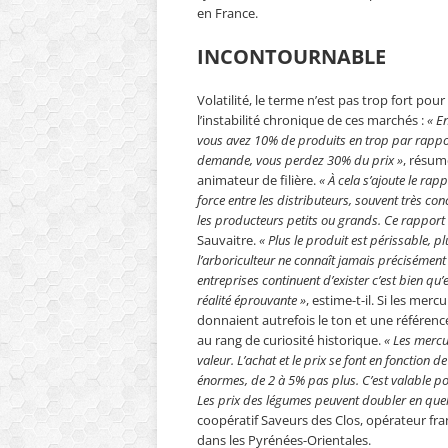
en France.
INCONTOURNABLE
Volatilité, le terme n’est pas trop fort pour 
l’instabilité chronique de ces marchés :
« En
vous avez 10% de produits en trop par rappor
demande, vous perdez 30% du prix »
, résum
animateur de filière.
« À cela s’ajoute le rap
force entre les distributeurs, souvent très con
les producteurs petits ou grands. Ce rapport
Sauvaitre.
« Plus le produit est périssable, pl
l’arboriculteur ne connaît jamais précisément à
entreprises continuent d’exister c’est bien qu’
réalité éprouvante »
, estime-t-il. Si les mer
donnaient autrefois le ton et une référenc
au rang de curiosité historique.
« Les mercu
valeur. L’achat et le prix se font en fonction d
énormes, de 2 à 5% pas plus. C’est valable pou
Les prix des légumes peuvent doubler en quel
coopératif Saveurs des Clos, opérateur fr
dans les Pyrénées-Orientales.