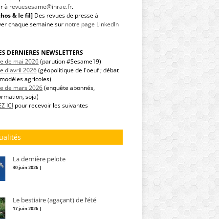
r à
revuesesame@inrae.fr
.
hos & le fil]
Des revues de presse à
ver chaque semaine sur
notre page LinkedIn
LES DERNIERES NEWSLETTERS
tre de mai 2026
(parution #Sesame19)
re d'avril 2026
(géopolitique de l'oeuf ; débat
modèles agricoles)
tre de mars 2026
(enquête abonnés,
ormation, soja)
Z ICI
pour recevoir les suivantes
ualités
La dernière pelote
30 juin 2026 |
Le bestiaire (agaçant) de l’été
17 juin 2026 |