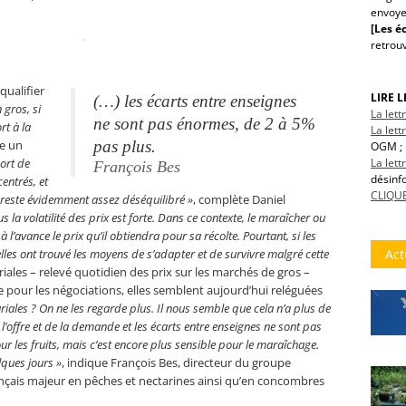
envoye
[Les éc
retrou
qualifier
LIRE 
(…)
les écarts entre enseignes
 gros, si
La let
ne sont pas énormes, de 2 à 5%
t à la
La lett
e un
pas plus.
OGM ; 
La let
port de
François Bes
désinf
centrés, et
CLIQUE
 reste évidemment assez déséquilibré »
, complète Daniel
us la volatilité des prix est forte. Dans ce contexte, le maraîcher ou
 l’avance le prix qu’il obtiendra pour sa récolte. Pourtant, si les
Act
elles ont trouvé les moyens de s’adapter et de survivre malgré cette
curiales – relevé quotidien des prix sur les marchés de gros –
e pour les négociations, elles semblent aujourd’hui reléguées
riales ? On ne les regarde plus. Il nous semble que cela n’a plus de
e l’offre et de la demande et les écarts entre enseignes ne sont pas
r les fruits, mais c’est encore plus sensible pour le maraîchage.
ques jours »
, indique François Bes, directeur du groupe
ançais majeur en pêches et nectarines ainsi qu’en concombres