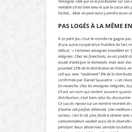
l’enseigne, celle qui va la positionner sur son
rentable s’il est bien tenu et que la casse des
l’achat… Mais on peut aussi y perdre assez vi
PAS LOGÉS À LA MÊME E
À ce petit jeu, tout le monde ne gagne pa
d’une autre coopérative fruitière de l’arc m
délicat :
« Certaines enseignes travaillent en 
intégrées. Chez les franchisés, on est plutôt
essaie d’anticiper la demande, mais avec des 
pourtant 25% de la distribution en France, ne 
Lidl qui, avec “seulement” 8% de la distributio
confirmée par Daniel Sauvaitre :
« Les réus
En revanche, chez les enseignes intégrées, la p
s’il est un nom qui revient souvent quand
distribution, c’est bien celui du discounte
Ce succès repose sur un nombre restreint de r
d’autres ont parfois délaissée. Une meilleure
secteur, c’est la clé, plus facile à obtenir a
consommateurs veulent aussi de la diversité 
pendant deux décennies semble toutefois a