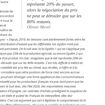
l’autre
représente 20% du yaourt,
alors la négociation du prix
période de
ne peut se dérouler que sur les
s, encombré
nt tout le
80% restants
.
es et
Olivier Mevel
maître de
ultant du
yse :
« Depuis 2019, les tensions sont extrêmement fortes entre les
distribution d’autant que les différentes lois Egalim n’ont pas
rel persistant. On le voit avec la loi Egalim 1 qui ne s’applique pas
 façon que 25% de la production agricole, ou encore Egalim 2 qui
e d’un produit. En clair, imaginons que le lait représente 20% du
 dérouler que sur les 80% restants. C’est très difficile à mettre en
latilité des prix liée au climat, aux récoltes, à l’offre et à la
l considère que cette position de force s’est encore accrue
vu pourtant émerger une forte appétence des consommateurs
ortunité pour les producteurs français n’a pas duré parce que les
 vers le Sud avec, dès l’été 2020, des importations massives
ance d’Espagne. Les centrales d’achats privilégient la souplesse de
 Italie et quand les Français les interpellent, elles leur
lière. C’est cet argument qui sert à légitimer le comportement de la
s effets inflationnistes, elle a pris le contrôle de la fixation du prix