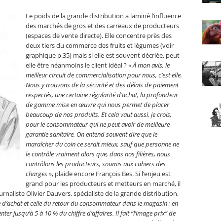
Le poids de la grande distribution a laminé l’influence
des marchés de gros et des carreaux de producteurs
(espaces de vente directe). Elle concentre près des
deux tiers du commerce des fruits et légumes (voir
graphique p.35) mais si elle est souvent décriée, peut-
elle être néanmoins le client idéal ?
« À mon avis, le
meilleur circuit de commercialisation pour nous, c’est elle.
Nous y trouvons de la sécurité et des délais de paiement
respectés, une certaine régularité d’achat, la profondeur
de gamme mise en œuvre qui nous permet de placer
beaucoup de nos produits. Et cela vaut aussi, je crois,
pour le consommateur qui ne peut avoir de meilleure
garantie sanitaire. On entend souvent dire que le
maraîcher du coin ce serait mieux, sauf que personne ne
le contrôle vraiment alors que, dans nos filières, nous
contrôlons les producteurs, soumis aux cahiers des
charges »
, plaide encore François Bes. Si l’enjeu est
grand pour les producteurs et metteurs en marché, il
ournaliste Olivier Dauvers, spécialiste de la grande distribution,
ce d’achat et celle du retour du consommateur dans le magasin ; en
r jusqu’à 5 à 10 % du chiffre d’affaires. Il fait “l’image prix” de