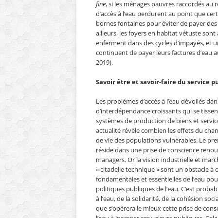
fine
, si les ménages pauvres raccordés au r
d’accès à l’eau perdurent au point que ce
bornes fontaines pour éviter de payer des
ailleurs, les foyers en habitat vétuste son
enferment dans des cycles d’impayés, et 
continuent de payer leurs factures d’eau
2019).
Savoir être et savoir-faire du service p
Les problèmes d’accès à l’eau dévoilés dans
d’interdépendance croissants qui se tissent
systèmes de production de biens et service
actualité révèle combien les effets du ch
de vie des populations vulnérables. Le prem
réside dans une prise de conscience renouv
managers. Or la vision industrielle et marc
« citadelle technique » sont un obstacle à 
fondamentales et essentielles de l’eau pour
politiques publiques de l’eau. C’est probab
à l’eau, de la solidarité, de la cohésion soc
que s’opèrera le mieux cette prise de cons