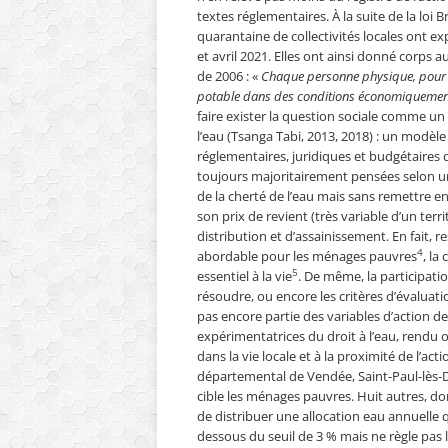
textes réglementaires. À la suite de la loi Br
quarantaine de collectivités locales ont e
et avril 2021. Elles ont ainsi donné corps au
de 2006 : «
Chaque personne physique, pour so
potable dans des conditions économiquemen
faire exister la question sociale comme un
l’eau (Tsanga Tabi, 2013, 2018) : un modèle
réglementaires, juridiques et budgétaires dif
toujours majoritairement pensées selon u
de la cherté de l’eau mais sans remettre en q
son prix de revient (très variable d’un terr
distribution et d’assainissement. En fait,
4
abordable pour les ménages pauvres
, la
5
essentiel à la vie
. De même, la participat
résoudre, ou encore les critères d’évaluati
pas encore partie des variables d’action de
expérimentatrices du droit à l’eau, rendu o
dans la vie locale et à la proximité de l’ac
départemental de Vendée, Saint-Paul-lès-Da
cible les ménages pauvres. Huit autres, d
de distribuer une allocation eau annuelle
dessous du seuil de 3 % mais ne règle pas 