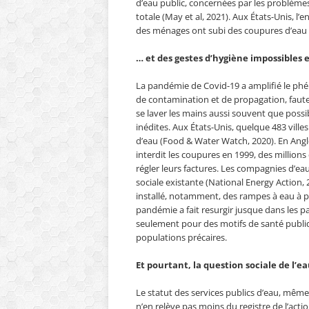
d’eau public, concernées par les problèmes 
totale (May et al, 2021). Aux États-Unis, 
des ménages ont subi des coupures d’eau p
… et des gestes d’hygiène impossibles
La pandémie de Covid-19 a amplifié le phé
de contamination et de propagation, faute
se laver les mains aussi souvent que possi
inédites. Aux États-Unis, quelque 483 ville
d’eau (Food & Water Watch, 2020). En Angl
interdit les coupures en 1999, des million
régler leurs factures. Les compagnies d’eau
sociale existante (National Energy Action, 20
installé, notamment, des rampes à eau à pr
pandémie a fait resurgir jusque dans les p
seulement pour des motifs de santé publiqu
populations précaires.
Et pourtant, la question sociale de l’e
Le statut des services publics d’eau, même s
n’en relève pas moins du registre de l’actio