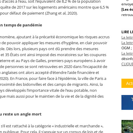
d’accès à l’eau, soit l’équivalent de 8,2 % de la population
envoye
l’enquête de 2017 sur les logements américains montre que 6,5 %
[Les éc
our défaut de paiement (Zhang et al, 2020).
retrou
 en temps de pandémie
LIRE 
nomène, ajoutant à la précarité économique les risques accrus
La let
La lett
 de pouvoir appliquer les mesures d’hygiène, en clair pouvoir
OGM ; 
ble. Dès lors, plusieurs pays ont dû prendre des mesures
La let
s et 35 États ont ainsi imposé des moratoires sur les coupures
désinf
eterre et au Pays de Galles, premiers pays européens à avoir
CLIQUE
s de personnes se sont retrouvées en 2020 dans l’incapacité de
 anglaises ont alors accepté d’étendre l’aide financière et
20). En France, pour faire face à l’épidémie, la ville de Paris a
Act
oximité des bidonvilles et des camps de migrants. Ainsi, la
ays développés l’importance vitale de l’eau potable, non
e mais aussi pour le maintien de la vie et de la dignité des
au reste un angle mort
’il est rattaché à la catégorie « industrielle et marchande »,
n publique. Pour cela, il s’appuie sur un corpus de lois et de