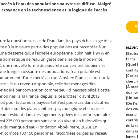
l’accès à l’eau des populations pauvres se diffuse. Malgré
croyance en la technoscience et la logique de l’accès
S
e la question sociale de l’eau dans les pays riches exige de la
exte où la majeure partie des populations est raccordée à un
NAVI
Une desserte qui, à l’échelle européenne, culminait à 94 % en
[Bruit
l’actu
ge domestique de l’eau un geste banalisé de la modernité.
[Quel h
0, une nouvelle forme de pauvreté concernant les biens et
conflit
une frange croissante des populations, l’eau potable est
[Croise
 notamment d’une cherté accrue. Ainsi, en France, alors que la
cherche
ne 1 % du revenu disponible, celle des ménages dits
[À mot
onsidéré par convention comme seuil d’inaccessibilité à cette
du mo
3
dines : si la France, depuis la loi Brottes
d’avril 2013,
[Union
bit pour factures impayées, tel n’est pas le cas dans d’autres
[De l’
tables sur les plans sanitaire, psychologique et social, se
des ci
économ
’eau, résidant dans des logements privés de confort sanitaire
contrib
insi 235 000 personnes sans abri ou vivant en bidonvilles qui
de la r
s du manque d’eau (Fondation Abbé-Pierre, 2020). En
dans la
, on compte 100 150 personnes, raccordées ou pas au réseau
longs. 