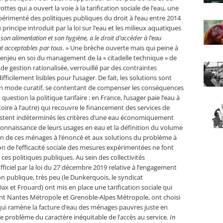
ottes qui a ouvert la voie à la tarification sociale de l’eau, une
xpérimenté des politiques publiques du droit à l’eau entre 2014
 principe introduit par la loi sur l’eau et les milieux aquatiques
n alimentation et son hygiène, a le droit d’accéder à l’eau
t acceptables par tous
. » Une brèche ouverte mais qui peine à
 enjeu en soi du management de la « citadelle technique » de
 de gestion rationalisée, verrouillé par des contraintes
ficilement lisibles pour l’usager. De fait, les solutions sont
n mode curatif, se contentant de compenser les conséquences
uestion la politique tarifaire : en France, l’usager paie l’eau à
itoire à l’autre) qui recouvre le financement des services de
 restent indéterminés les critères d’une eau économiquement
 connaissance de leurs usages en eau et la définition du volume
ion de ces ménages à l’énoncé et aux solutions du problème à
on de l’efficacité sociale des mesures expérimentées ne font
 ces politiques publiques. Au sein des collectivités
fficiel par la loi du 27 décembre 2019 relative à l’engagement
tion publique, très peu (le Dunkerquois, le syndicat
x et Frouard) ont mis en place une tarification sociale qui
ont Nantes Métropole et Grenoble-Alpes Métropole, ont choisi
 qui ramène la facture d’eau des ménages pauvres juste en
le problème du caractère inéquitable de l’accès au service.
In