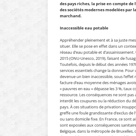
des pays riches, la prise en compte de 
des sociétés modernes modelées par la 
marchand.
Inaccessible eau potable
Appréhender pleinement et à sa juste mesur
situer. Elle se pose en effet dans un cont
réseau d’eau potable et d’assainissement. 
2015 (ONU-Unesco, 2019), faisant de l’usa
Toutefois, depuis le début des années 197
services essentiels change la donne. Pour 
devenue un bien inaccessible, sous l’effet
facture d’eau moyenne des ménages avoisi
« pauvres en eau » dépasse les 3 %, taux c
ressource. Les conséquences ne sont pas ano
interdit les coupures ou la réduction du dé
pays. À ces situations de privation insuppor
greffe une foule grandissante d’exclus de l
ou sans domicile fixe. En France, ce sont a
sont exposées aux conséquences sanitaire
Belgique, dans la métropole de Bruxelles