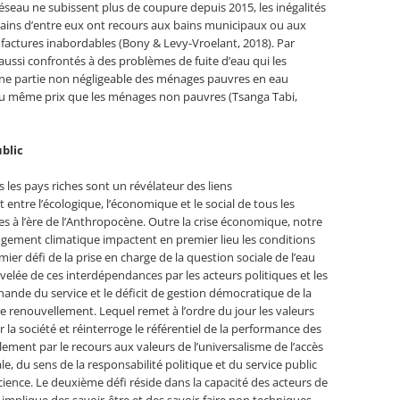
éseau ne subissent plus de coupure depuis 2015, les inégalités
rtains d’entre eux ont recours aux bains municipaux ou aux
 factures inabordables (Bony & Levy-Vroelant, 2018). Par
t aussi confrontés à des problèmes de fuite d’eau qui les
une partie non négligeable des ménages pauvres en eau
 au même prix que les ménages non pauvres (Tsanga Tabi,
ublic
 les pays riches sont un révélateur des liens
 entre l’écologique, l’économique et le social de tous les
s à l’ère de l’Anthropocène. Outre la crise économique, notre
angement climatique impactent en premier lieu les conditions
ier défi de la prise en charge de la question sociale de l’eau
elée de ces interdépendances par les acteurs politiques et les
hande du service et le déficit de gestion démocratique de la
ce renouvellement. Lequel remet à l’ordre du jour les valeurs
 la société et réinterroge le référentiel de la performance des
lement par le recours aux valeurs de l’universalisme de l’accès
iale, du sens de la responsabilité politique et du service public
cience. Le deuxième défi réside dans la capacité des acteurs de