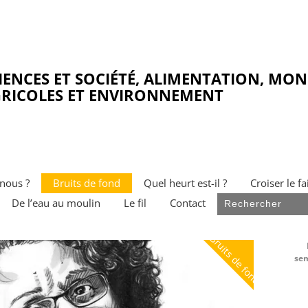
IENCES ET SOCIÉTÉ, ALIMENTATION, MO
RICOLES ET ENVIRONNEMENT
nous ?
Bruits de fond
Quel heurt est-il ?
Croiser le fa
De l’eau au moulin
Le fil
Contact
Bruits de fond
sem