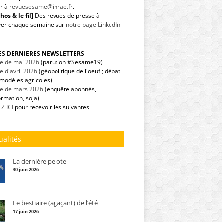
r à
revuesesame@inrae.fr
.
hos & le fil]
Des revues de presse à
ver chaque semaine sur
notre page LinkedIn
LES DERNIERES NEWSLETTERS
tre de mai 2026
(parution #Sesame19)
re d'avril 2026
(géopolitique de l'oeuf ; débat
modèles agricoles)
tre de mars 2026
(enquête abonnés,
ormation, soja)
Z ICI
pour recevoir les suivantes
ualités
La dernière pelote
30 juin 2026 |
Le bestiaire (agaçant) de l’été
17 juin 2026 |