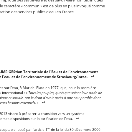
a implique des savoir-être et des savoir-faire non techniques
t le caractère « commun » est de plus en plus invoqué comme
sation des services publics d’eau en France.
 UMR GEStion Territoriale de l’Eau et de l’environnement
e l’eau et de l’environnement de Strasbourg/Inrae.
s sur l’eau, à Mar del Plata en 1977, que, pour la première
au international : «
Tous les peuples, quels que soient leur stade de
que et sociale, ont le droit d’avoir accès à une eau potable dont
leurs besoins essentiels
. »
 2013 visant à préparer la transition vers un système
rses dispositions sur la tarification de l’eau.
er
eptable, posé par l’article 1
de la loi du 30 décembre 2006