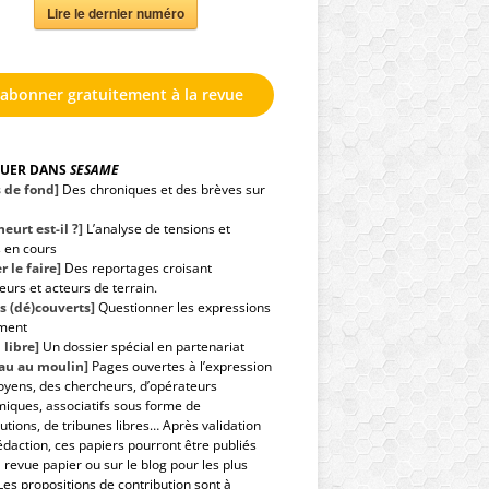
Lire le dernier numéro
'abonner gratuitement à la revue
GUER DANS
SESAME
s de fond]
Des chroniques et des brèves sur
eurt est-il ?]
L’analyse de tensions et
s en cours
r le faire]
Des reportages croisant
urs et acteurs de terrain.
s (dé)couverts]
Questionner les expressions
ment
 libre]
Un dossier spécial en partenariat
eau au moulin]
Pages ouvertes à l’expression
toyens, des chercheurs, d’opérateurs
iques, associatifs sous forme de
utions, de tribunes libres… Après validation
édaction, ces papiers pourront être publiés
 revue papier ou sur le blog pour les plus
Les propositions de contribution sont à