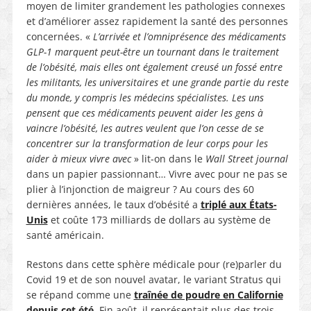
moyen de limiter grandement les pathologies connexes
et d’améliorer assez rapidement la santé des personnes
concernées. «
L’arrivée et l’omniprésence des médicaments
GLP-1 marquent peut-être un tournant dans le traitement
de l’obésité, mais elles ont également creusé un fossé entre
les militants, les universitaires et une grande partie du reste
du monde, y compris les médecins spécialistes. Les uns
pensent que ces médicaments peuvent aider les gens à
vaincre l’obésité, les autres veulent que l’on cesse de se
concentrer sur la transformation de leur corps pour les
aider à mieux vivre avec
» lit-on dans le
Wall Street journal
dans un papier passionnant… Vivre avec pour ne pas se
plier à l’injonction de maigreur ? Au cours des 60
dernières années, le taux d’obésité a
triplé aux États-
Unis
et coûte 173 milliards de dollars au système de
santé américain.
Restons dans cette sphère médicale pour (re)parler du
Covid 19 et de son nouvel avatar, le variant Stratus qui
se répand comme une
traînée de poudre en Californie
depuis cet été
. Fin août, il représentait plus des trois-