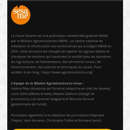
La revue Sesame est une publication semestrielle gratuite éditée
par la Mission Agrobiosciences-INRAE : un centre national de
médiation et d’instruction des controverses qui a intégré INRAE en
2016. Cette structure est chargée de repérer les signaux faibles et
d’analyser les tensions qui traversent la société dans les domaines
de l’agriculture, de l’alimentation, des territoires ruraux, de
l’environnement, des sciences et techniques du vivant. Pour
accéder à son blog : https://www.agrobiosciences.org/
L’équipe de la Mission Agrobiosciences-Inrae :
Valérie Péan (directrice de l’Unité et rédactrice en chef de
Sesame
),
Lucie Gillot (débats et web), Bastien Dailloux (chargé de
production), Léa Sanoner (stagiaire) et Mounia Ghroud
(gestionnaire de l’unité).
Participent également à la rédaction les journalistes Stéphane
Thépot, Yann Kerveno, Christophe Tréhet et Romane Gentil.