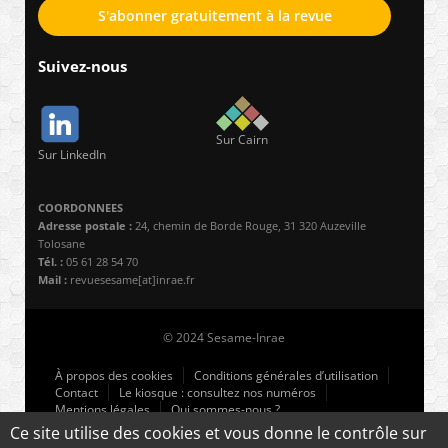
S'abonner gratuitement à la revue
Suivez-nous
Sur Cairn
Sur LinkedIn
COORDONNEES
Adresse postale :
24, chemin de Borde Rouge, 31 320 Auzeville
Tolosane
Tél. :
05 61 28 54 70
Mail :
revuesesame[at]inrae.fr
© 2024 Sesame-Inrae
À propos des cookies
Conditions générales d’utilisation
Contact
Le kiosque : consultez nos numéros
Mentions légales
Qui sommes-nous ?
Ce site utilise des cookies et vous donne le contrôle sur