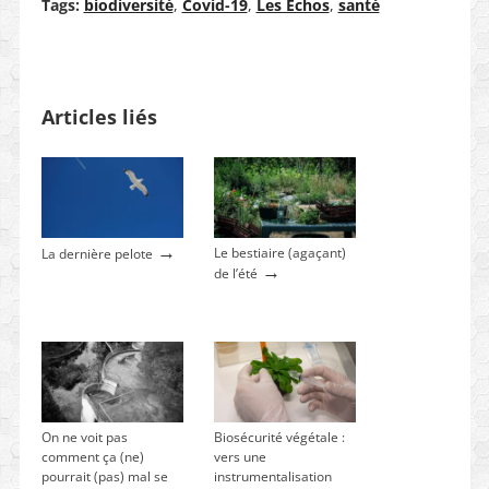
Tags:
biodiversité
,
Covid-19
,
Les Echos
,
santé
Articles liés
→
Le bestiaire (agaçant)
La dernière pelote
→
de l’été
On ne voit pas
Biosécurité végétale :
comment ça (ne)
vers une
pourrait (pas) mal se
instrumentalisation