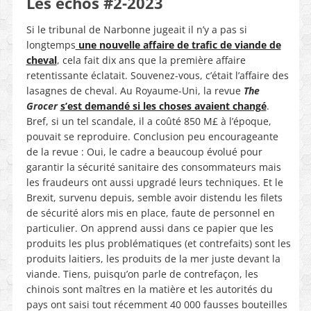
Les échos #2-2023
Si le tribunal de Narbonne jugeait il n’y a pas si
longtemps
une nouvelle affaire de trafic de viande de
cheval
, cela fait dix ans que la première affaire
retentissante éclatait. Souvenez-vous, c’était l’affaire des
lasagnes de cheval. Au Royaume-Uni, la revue
The
Grocer
s’est demandé si les choses avaient changé
.
Bref, si un tel scandale, il a coûté 850 M£ à l’époque,
pouvait se reproduire. Conclusion peu encourageante
de la revue : Oui, le cadre a beaucoup évolué pour
garantir la sécurité sanitaire des consommateurs mais
les fraudeurs ont aussi upgradé leurs techniques. Et le
Brexit, survenu depuis, semble avoir distendu les filets
de sécurité alors mis en place, faute de personnel en
particulier. On apprend aussi dans ce papier que les
produits les plus problématiques (et contrefaits) sont les
produits laitiers, les produits de la mer juste devant la
viande. Tiens, puisqu’on parle de contrefaçon, les
chinois sont maîtres en la matière et les autorités du
pays ont saisi tout récemment 40 000 fausses bouteilles