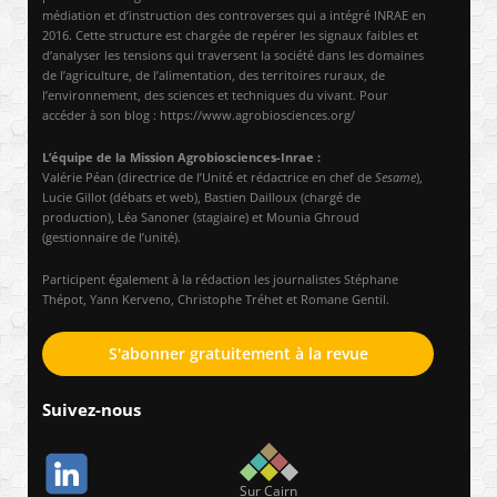
médiation et d’instruction des controverses qui a intégré INRAE en
2016. Cette structure est chargée de repérer les signaux faibles et
d’analyser les tensions qui traversent la société dans les domaines
de l’agriculture, de l’alimentation, des territoires ruraux, de
l’environnement, des sciences et techniques du vivant. Pour
accéder à son blog : https://www.agrobiosciences.org/
L’équipe de la Mission Agrobiosciences-Inrae :
Valérie Péan (directrice de l’Unité et rédactrice en chef de
Sesame
),
Lucie Gillot (débats et web), Bastien Dailloux (chargé de
production), Léa Sanoner (stagiaire) et Mounia Ghroud
(gestionnaire de l’unité).
Participent également à la rédaction les journalistes Stéphane
Thépot, Yann Kerveno, Christophe Tréhet et Romane Gentil.
S'abonner gratuitement à la revue
Suivez-nous
Sur Cairn