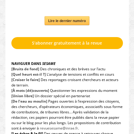
Lire le dernier numéro
S'abonner gratuitement à la revue
NAVIGUER DANS
SESAME
[Bruits de fond]
Des chroniques et des brèves sur l’actu
[Quel heurt est-il ?]
L’analyse de tensions et conflits en cours
[Croiser le faire]
Des reportages croisant chercheurs et acteurs
de terrain.
[À mots (dé)couverts]
Questionner les expressions du moment
[Union libre]
Un dossier spécial en partenariat
[De l’eau au moulin]
Pages ouvertes à l’expression des citoyens,
des chercheurs, d’opérateurs économiques, associatifs sous forme
de contributions, de tribunes libres… Après validation de la
rédaction, ces papiers pourront être publiés dans la revue papier
ou sur le blog pour les plus longs. Les propositions de contribution
sont à envoyer à
revuesesame@inrae.fr
.
[Les échos & le fil]
Des revues de presse à retrouver chaque