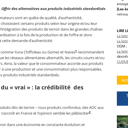
envoye
Offrir des alternatives aux produits industriels standardisés
[Les éc
retrou
ateurs sont en quête de qualité, d’authenticité,
s choisissent certains produits selon leur origine et/ou leur
l’intégration des produits de terroir dans les grandes chaînes
LIRE 
disation à la fois de la production et de l’offre et donc
La let
à cette demande d’authenticité.
La lett
OGM ; 
La let
1
.s comme Yuna Chiffoleau ou Gomez et Naves
recommandent
désinf
ue les réseaux alimentaires alternatifs, les circuits courts et/ou
CLIQUE
s. Ainsi, la valeur que le consommateur accorde aux produits
uer à une production et une consommation plus responsables,
x produits industriels standardisés.
Act
du « vrai » : la crédibilité des
duits dits de terroir – tous produits confondus, des AOC aux
2
accroît en France et l’opinion semble les plébisciter
.
erroir dans une économie en constante évolution et