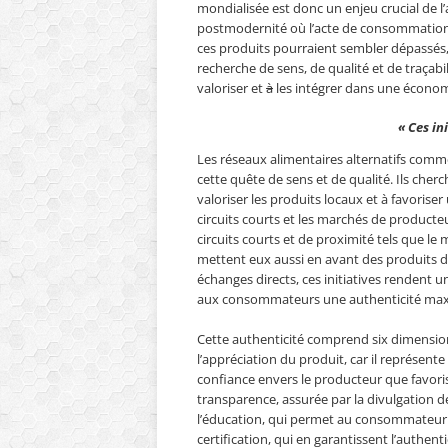
mondialisée est donc un enjeu crucial de 
postmodernité où l’acte de consommation p
ces produits pourraient sembler dépassés,
recherche de sens, de qualité et de traça
valoriser et
à
les intégrer dans une économ
« Ces in
Les réseaux alimentaires alternatifs com
cette quête de sens et de qualité. Ils che
valoriser les produits locaux et à favori
circuits courts et les marchés de produc
circuits courts et de proximité tels que le
mettent eux aussi en avant des produits de t
échanges directs, ces initiatives rendent 
aux consommateurs une authenticité max
Cette authenticité comprend six dimensions 
l’appréciation du produit, car il représen
confiance envers le producteur que favorise
transparence, assurée par la divulgation 
l’éducation, qui permet au consommateur d’
certification, qui en garantissent l’authentic