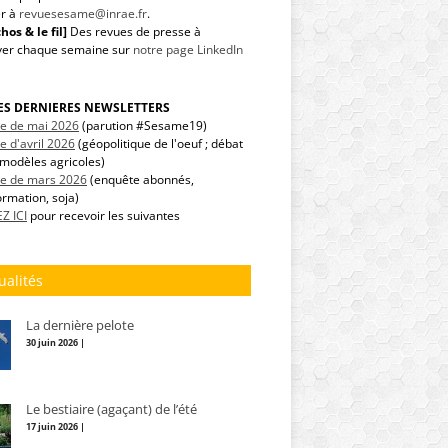
r à
revuesesame@inrae.fr
.
hos & le fil]
Des revues de presse à
ver chaque semaine sur
notre page LinkedIn
LES DERNIERES NEWSLETTERS
tre de mai 2026
(parution #Sesame19)
re d'avril 2026
(géopolitique de l'oeuf ; débat
modèles agricoles)
tre de mars 2026
(enquête abonnés,
ormation, soja)
Z ICI
pour recevoir les suivantes
ualités
La dernière pelote
30 juin 2026 |
Le bestiaire (agaçant) de l’été
17 juin 2026 |