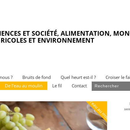
IENCES ET SOCIÉTÉ, ALIMENTATION, MO
RICOLES ET ENVIRONNEMENT
nous ?
Bruits de fond
Quel heurt est-il ?
Croiser le fa
De l’eau au moulin
Le fil
Contact
De l'eau au moulin
sem