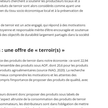
heteurs cherchent à soutenir les producteurs locaux et à
roduits de terroir sont alors considérés comme ayant une
tien du tissu socio-économique local et à la préservation de
e terroir est un acte engagé, qui répond à des motivations
itoyenne et responsable mérite d’être encouragée et soutenue
 à des objectifs de durabilité largement partagés dans la société
: une offre de « terroir(s) »
ce des produits de terroir dans notre économie : ce sont 22,94
r l’ensemble des produits sous AOP, dont 20,6 pour les produits
s produits agroalimentaires (source INAO, 2020). La recherche
ieux comprendre les motivations et les attentes des
ompris l’importance de proposer des produits de qualité, avec
teurs doivent donc proposer des produits sous labels de
. L’aspect altruiste de la consommation des produits de terroir
sommateurs, les distributeurs sont dans l’obligation de mettre