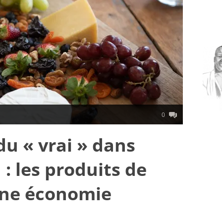
0
du « vrai » dans
 : les produits de
une économie