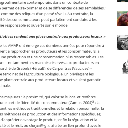
l’agroalimentaire contemporain, dans un contexte de
ermet de s’exprimer et de se différencier de ses semblables ;
 comme des reliques d’un passé révolu. Au contraire, la
bilité des consommateurs peut parfaitement conduire à les
ie responsable et ouverte sur le monde.
itiatives rendent une place centrale aux producteurs locaux »
me les AMAP ont émergé ces dernières années pour répondre à
rchent à rapprocher les producteurs et les consommateurs, à
ser une production et une consommation plus responsables. Les
teurs – notamment les marchés réservés aux producteurs en
 marché de Grabels (Hérault), de Carpentras (Vaucluse) –
erroir et de l’agriculture biologique. En privilégiant les
une place centrale aux producteurs locaux et veulent garantir
imale.
majeures : la proximité, qui valorise le local et renforce
3
te une part de l’identité du consommateur (Camus, 2004)
; la
nt les méthodes traditionnelles et la relation personnelle ; la
des méthodes de production et des informations spécifiques;
apprécier davantage le produit ; enfin la régulation et la
ité et le récit, ou
storytelling
, qui crée un lien profond avec le