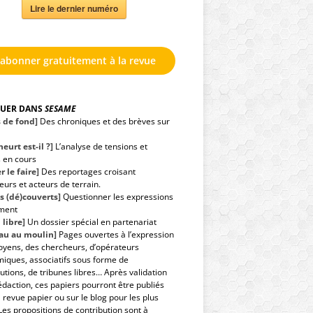
Lire le dernier numéro
'abonner gratuitement à la revue
GUER DANS
SESAME
s de fond]
Des chroniques et des brèves sur
eurt est-il ?]
L’analyse de tensions et
s en cours
r le faire]
Des reportages croisant
urs et acteurs de terrain.
s (dé)couverts]
Questionner les expressions
ment
 libre]
Un dossier spécial en partenariat
eau au moulin]
Pages ouvertes à l’expression
toyens, des chercheurs, d’opérateurs
iques, associatifs sous forme de
utions, de tribunes libres… Après validation
édaction, ces papiers pourront être publiés
 revue papier ou sur le blog pour les plus
Les propositions de contribution sont à