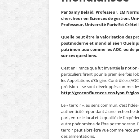
Par Samy Belaid, Professeur, EM Norma
chercheur en Sciences de gestion, Uni
Professeur, Université Paris-Est Crétei
Quelle peut être la valorisation des pr
postmoderne et mondialisée ? Quels pa
patrimoniaux comme les AOC, ou de pro
sur ces questions.
C’est en France que fut inventée la notion 
particuliers firent pour la première fois l’o
les Appellations d’Origine Contrôlées (AOC).
précision – se sont développés comme des
http://geoconfluences.ens-lyon.fr/glos
Le « terroir », au sens commun, c’est l’idée 
authenticité répondant à une recherche de
part, entre le local et la qualité de l’ex
autre phénomène de l’ère postmoderne. Da
terroir peut alors être vue comme recouvran
des alimentations.