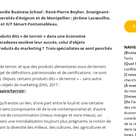
ndie Business School ; René-Pierre Beylier, Enseignant-
versités d’Avignon et de Montpellier ; Jérôme Lacœuilhe,
l et IUT Sénart-Fontainebleau.
S
oduits dits « de terroir » dans une économie
radoxes soulève leur succès, celui d’objets
NAVI
duits du marketing ? Trois spécialistes se sont penchés
[Bruit
l’actu
[Quel h
de terroir, et que des produits alimentaires issus de terroirs
conflit
bjet de définitions patrimoniales et de certifications : ce sont
[Croise
 Depuis, certains produits dits « de terroir » – sans autre
cherche
 objets de marketing (ENS, 2017 :
[À mot
saire/terroir
).
du mo
[Union
[De l’
qu’il existe un lien, d’une part entre le local et une certaine
des ci
 sens (composante clé de la vie contemporaine) et, d’autre
économ
périence de consommation (mieux manger et vivre mieux), un
contrib
ns une mondialisation toujours plus prégnante, la notion de
de la r
t la diversité des milieux, des cultures, des agricultures et
dans la
longs. 