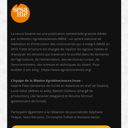
La revue Sesame est une publication semestrielle gratuite éditée
par la Mission Agrobiosciences-INRAE : un centre national de
médiation et d’instruction des controverses qui a intégré INRAE en
2016. Cette structure est chargée de repérer les signaux faibles et
d’analyser les tensions qui traversent la société dans les domaines
de l’agriculture, de l’alimentation, des territoires ruraux, de
l’environnement, des sciences et techniques du vivant. Pour
accéder à son blog : https://www.agrobiosciences.org/
L’équipe de la Mission Agrobiosciences-Inrae :
Valérie Péan (directrice de l’Unité et rédactrice en chef de
Sesame
),
Lucie Gillot (débats et web), Bastien Dailloux (chargé de
production), Léa Sanoner (stagiaire) et Mounia Ghroud
(gestionnaire de l’unité).
Participent également à la rédaction les journalistes Stéphane
Thépot, Yann Kerveno, Christophe Tréhet et Romane Gentil.