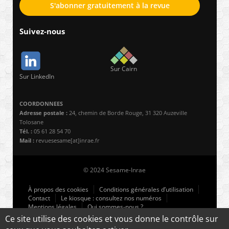
S'abonner gratuitement à la revue
Suivez-nous
Sur Cairn
Sur LinkedIn
COORDONNEES
Adresse postale :
24, chemin de Borde Rouge, 31 320 Auzeville
Tolosane
Tél. :
05 61 28 54 70
Mail :
revuesesame[at]inrae.fr
© 2024 Sesame-Inrae
À propos des cookies
Conditions générales d’utilisation
Contact
Le kiosque : consultez nos numéros
Mentions légales
Qui sommes-nous ?
Ce site utilise des cookies et vous donne le contrôle sur