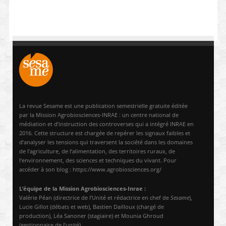
La revue Sesame est une publication semestrielle gratuite éditée
par la Mission Agrobiosciences-INRAE : un centre national de
médiation et d’instruction des controverses qui a intégré INRAE en
2016. Cette structure est chargée de repérer les signaux faibles et
d’analyser les tensions qui traversent la société dans les domaines
de l’agriculture, de l’alimentation, des territoires ruraux, de
l’environnement, des sciences et techniques du vivant. Pour
accéder à son blog : https://www.agrobiosciences.org/
L’équipe de la Mission Agrobiosciences-Inrae :
Valérie Péan (directrice de l’Unité et rédactrice en chef de
Sesame
),
Lucie Gillot (débats et web), Bastien Dailloux (chargé de
production), Léa Sanoner (stagiaire) et Mounia Ghroud
(gestionnaire de l’unité).