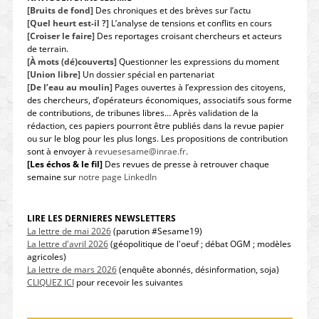
[Bruits de fond]
Des chroniques et des brèves sur l’actu
[Quel heurt est-il ?]
L’analyse de tensions et conflits en cours
[Croiser le faire]
Des reportages croisant chercheurs et acteurs
de terrain.
[À mots (dé)couverts]
Questionner les expressions du moment
[Union libre]
Un dossier spécial en partenariat
[De l’eau au moulin]
Pages ouvertes à l’expression des citoyens,
des chercheurs, d’opérateurs économiques, associatifs sous forme
de contributions, de tribunes libres… Après validation de la
rédaction, ces papiers pourront être publiés dans la revue papier
ou sur le blog pour les plus longs. Les propositions de contribution
sont à envoyer à
revuesesame@inrae.fr
.
[Les échos & le fil]
Des revues de presse à retrouver chaque
semaine sur
notre page LinkedIn
LIRE LES DERNIERES NEWSLETTERS
La lettre de mai 2026
(parution #Sesame19)
La lettre d'avril 2026
(géopolitique de l'oeuf ; débat OGM ; modèles
agricoles)
La lettre de mars 2026
(enquête abonnés, désinformation, soja)
CLIQUEZ ICI
pour recevoir les suivantes