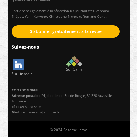
Participent également à la rédaction les journalistes Stéphane
Thépot, Yann Kerveno, Christophe Tréhet et Romane Gentil.
S'abonner gratuitement à la revue
Suivez-nous
Sur Cairn
Sur LinkedIn
COORDONNEES
Adresse postale :
24, chemin de Borde Rouge, 31 320 Auzeville
Tolosane
Tél. :
05 61 28 54 70
Mail :
revuesesame[at]inrae.fr
© 2024 Sesame-Inrae