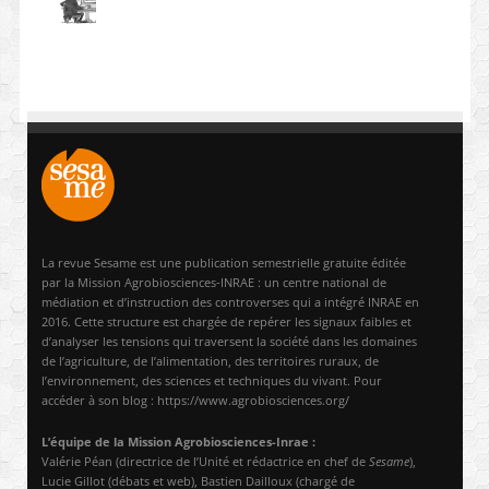
La revue Sesame est une publication semestrielle gratuite éditée
par la Mission Agrobiosciences-INRAE : un centre national de
médiation et d’instruction des controverses qui a intégré INRAE en
2016. Cette structure est chargée de repérer les signaux faibles et
d’analyser les tensions qui traversent la société dans les domaines
de l’agriculture, de l’alimentation, des territoires ruraux, de
l’environnement, des sciences et techniques du vivant. Pour
accéder à son blog : https://www.agrobiosciences.org/
L’équipe de la Mission Agrobiosciences-Inrae :
Valérie Péan (directrice de l’Unité et rédactrice en chef de
Sesame
),
Lucie Gillot (débats et web), Bastien Dailloux (chargé de