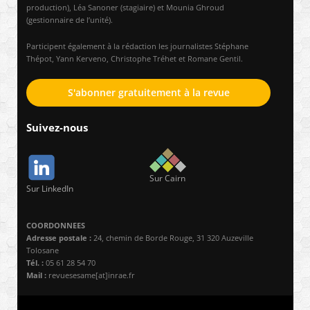
production), Léa Sanoner (stagiaire) et Mounia Ghroud
(gestionnaire de l’unité).
Participent également à la rédaction les journalistes Stéphane
Thépot, Yann Kerveno, Christophe Tréhet et Romane Gentil.
S'abonner gratuitement à la revue
Suivez-nous
Sur Cairn
Sur LinkedIn
COORDONNEES
Adresse postale :
24, chemin de Borde Rouge, 31 320 Auzeville
Tolosane
Tél. :
05 61 28 54 70
Mail :
revuesesame[at]inrae.fr