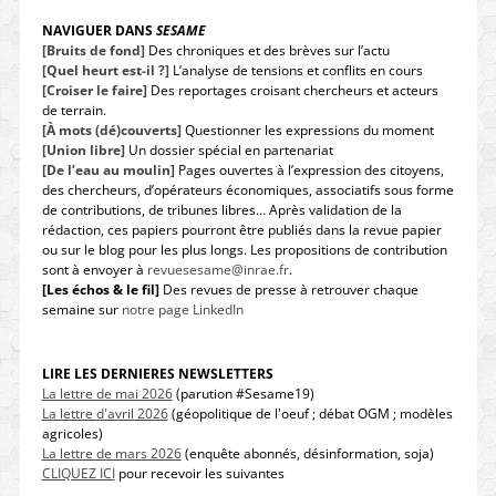
NAVIGUER DANS
SESAME
[Bruits de fond]
Des chroniques et des brèves sur l’actu
[Quel heurt est-il ?]
L’analyse de tensions et conflits en cours
[Croiser le faire]
Des reportages croisant chercheurs et acteurs
de terrain.
[À mots (dé)couverts]
Questionner les expressions du moment
[Union libre]
Un dossier spécial en partenariat
[De l’eau au moulin]
Pages ouvertes à l’expression des citoyens,
des chercheurs, d’opérateurs économiques, associatifs sous forme
de contributions, de tribunes libres… Après validation de la
rédaction, ces papiers pourront être publiés dans la revue papier
ou sur le blog pour les plus longs. Les propositions de contribution
sont à envoyer à
revuesesame@inrae.fr
.
[Les échos & le fil]
Des revues de presse à retrouver chaque
semaine sur
notre page LinkedIn
LIRE LES DERNIERES NEWSLETTERS
La lettre de mai 2026
(parution #Sesame19)
La lettre d'avril 2026
(géopolitique de l'oeuf ; débat OGM ; modèles
agricoles)
La lettre de mars 2026
(enquête abonnés, désinformation, soja)
CLIQUEZ ICI
pour recevoir les suivantes