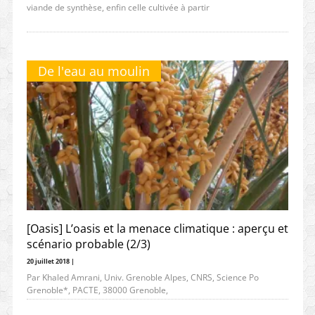
viande de synthèse, enfin celle cultivée à partir
De l'eau au moulin
[Oasis] L’oasis et la menace climatique : aperçu et
scénario probable (2/3)
20 juillet 2018 |
Par Khaled Amrani, Univ. Grenoble Alpes, CNRS, Science Po
Grenoble*, PACTE, 38000 Grenoble,
France. khaled.amrani@umrpacte.fr* School of Political Studies