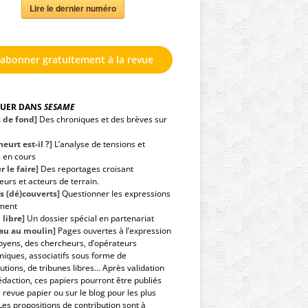
Lire le dernier numéro
'abonner gratuitement à la revue
GUER DANS
SESAME
s de fond]
Des chroniques et des brèves sur
eurt est-il ?]
L’analyse de tensions et
s en cours
r le faire]
Des reportages croisant
urs et acteurs de terrain.
s (dé)couverts]
Questionner les expressions
ment
 libre]
Un dossier spécial en partenariat
eau au moulin]
Pages ouvertes à l’expression
toyens, des chercheurs, d’opérateurs
iques, associatifs sous forme de
utions, de tribunes libres… Après validation
édaction, ces papiers pourront être publiés
 revue papier ou sur le blog pour les plus
Les propositions de contribution sont à