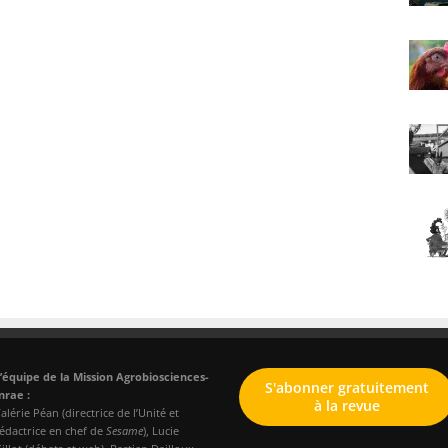
’équipe de la Mission Agrobiosciences-
S'abonner gratuitement
nrae :
à la revue
alérie Péan (directrice de l’Unité et
édactrice en chef de
Sesame
), Lucie