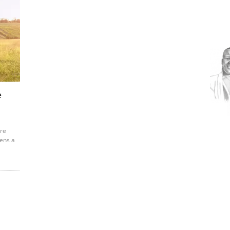
e
ère
iens a