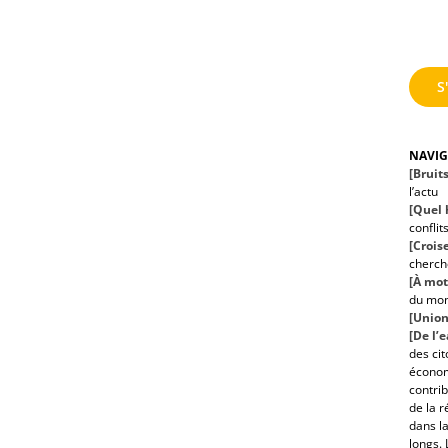
S
NAVI
[Bruit
l’actu
[Quel h
conflit
[Croise
cherche
[À mot
du mo
[Union
[De l’
des ci
économ
contrib
de la r
dans la
longs. 