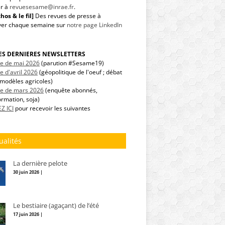
r à
revuesesame@inrae.fr
.
hos & le fil]
Des revues de presse à
ver chaque semaine sur
notre page LinkedIn
LES DERNIERES NEWSLETTERS
tre de mai 2026
(parution #Sesame19)
re d'avril 2026
(géopolitique de l'oeuf ; débat
modèles agricoles)
tre de mars 2026
(enquête abonnés,
ormation, soja)
Z ICI
pour recevoir les suivantes
ualités
La dernière pelote
30 juin 2026 |
Le bestiaire (agaçant) de l’été
17 juin 2026 |