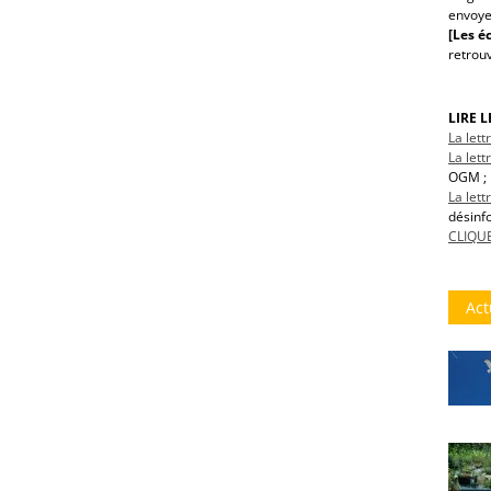
envoye
[Les éc
retrou
LIRE 
La let
La lett
OGM ; 
La let
désinf
CLIQUE
Act