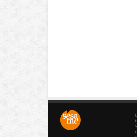
L
I
V
r