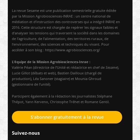
La revue Sesame est une publication semestrielle gratuite éditée
par la Mission Agrobiosciences-INRAE : un centre national de
médiation et d’instruction des controverses qui a intégré INRAE en
2016. Cette structure est chargée de repérer les signaux faibles et
d’analyser les tensions qui traversent la société dans les domaines
de l’agriculture, de l’alimentation, des territoires ruraux, de
l’environnement, des sciences et techniques du vivant. Pour
accéder à son blog : https://www.agrobiosciences.org/
L’équipe de la Mission Agrobiosciences-Inrae :
Valérie Péan (directrice de l’Unité et rédactrice en chef de
Sesame
),
Lucie Gillot (débats et web), Bastien Dailloux (chargé de
production), Léa Sanoner (stagiaire) et Mounia Ghroud
(gestionnaire de l’unité).
Participent également à la rédaction les journalistes Stéphane
Thépot, Yann Kerveno, Christophe Tréhet et Romane Gentil.
S'abonner gratuitement à la revue
Suivez-nous