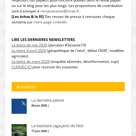
rédaction, ces papiers pourront être publiés dans la revue papier
ou sur le blog pour les plus longs. Les propositions de contribution
sont à envoyer à
revuesesame@inrae.fr
.
[Les échos & le fil]
Des revues de presse à retrouver chaque
semaine sur
notre page LinkedIn
LIRE LES DERNIERES NEWSLETTERS
La lettre de mai 2026
(parution #Sesame19)
La lettre d'avril 2026
(géopolitique de l'oeuf ; débat OGM ; modèles
agricoles)
La lettre de mars 2026
(enquête abonnés, désinformation, soja)
CLIQUEZ ICI
pour recevoir les suivantes
Actualités
La dernière pelote
30 juin 2026 |
Le bestiaire (agaçant) de l’été
17 juin 2026 |