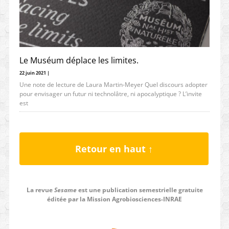
Le Muséum déplace les limites.
22 juin 2021 |
Une note de lecture de Laura Martin-Meyer Quel discours adopter
pour envisager un futur ni technolâtre, ni apocalyptique ? L’invite
est
Retour en haut ↑
La revue
Sesame
est une publication semestrielle gratuite
éditée par la Mission Agrobiosciences-INRAE