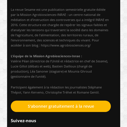
La revue Sesame est une publication semestrielle gratuite éditée
par la Mission Agrobiosciences-INRAE : un centre national de
médiation et d’instruction des controverses qui a intégré INRAE en
2016. Cette structure est chargée de repérer les signaux faibles et
d’analyser les tensions qui traversent la société dans les domaines
de l’agriculture, de l’alimentation, des territoires ruraux, de
l’environnement, des sciences et techniques du vivant. Pour
accéder à son blog : https://www.agrobiosciences.org/
L’équipe de la Mission Agrobiosciences-Inrae :
Valérie Péan (directrice de l’Unité et rédactrice en chef de
Sesame
),
Lucie Gillot (débats et web), Bastien Dailloux (chargé de
production), Léa Sanoner (stagiaire) et Mounia Ghroud
(gestionnaire de l’unité).
Participent également à la rédaction les journalistes Stéphane
Thépot, Yann Kerveno, Christophe Tréhet et Romane Gentil.
S'abonner gratuitement à la revue
Suivez-nous