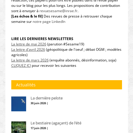
rédaction, ces papiers pourront être publiés dans la revue papier
ou sur le blog pour les plus longs. Les propositions de contribution
sont à envoyer à
revuesesame@inrae.fr
.
[Les échos & le fil]
Des revues de presse à retrouver chaque
semaine sur
notre page LinkedIn
LIRE LES DERNIERES NEWSLETTERS
La lettre de mai 2026
(parution #Sesame19)
La lettre d'avril 2026
(géopolitique de l'oeuf ; débat OGM ; modèles
agricoles)
La lettre de mars 2026
(enquête abonnés, désinformation, soja)
CLIQUEZ ICI
pour recevoir les suivantes
Actualités
La dernière pelote
30 juin 2026 |
Le bestiaire (agaçant) de l’été
17 juin 2026 |